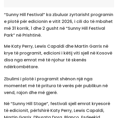
“Sunny Hill Festival” ka zbuluar zyrtarisht programin
e plotë për edicionin e vitit 2026, i cili do të mbahet
më 31 korrik, 1 dhe 2 gusht në “Sunny Hill Festival
Park” në Prishtinë.
Me Katy Perry, Lewis Capaldi dhe Martin Garrix në
krye të programit, edicioni i këtij viti sjell në Kosovë
disa nga emrat më të njohur të skenës
ndërkombëtare.
Zbulimi i plotë i programit shënon një nga
momentet më të pritura të verës për publikun në
vend, rajon dhe më gjerë.
Në “Sunny Hill Stage”, festivali sjell emrat kryesorë
të edicionit, përfshirë Katy Perry, Lewis Capaldi,
Martin Garrix, Dhurata Dora, Blanco, Esdeekid,