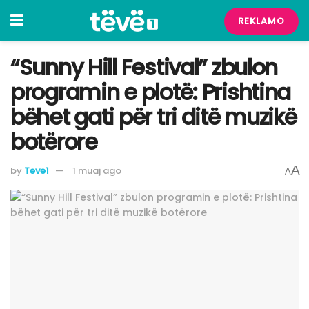
REKLAMO
“Sunny Hill Festival” zbulon
programin e plotë: Prishtina
bëhet gati për tri ditë muzikë
botërore
A
by
Teve1
1 muaj ago
A