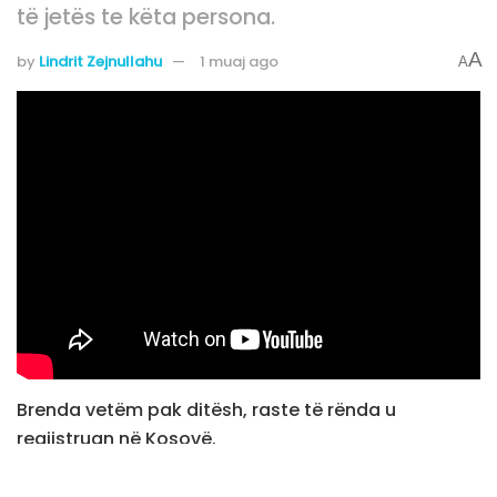
të jetës te këta persona.
A
by
Lindrit Zejnullahu
1 muaj ago
A
Brenda vetëm pak ditësh, raste të rënda u
regjistruan në Kosovë.
Të enjten, një person tronditi qytetin e Podujevës,