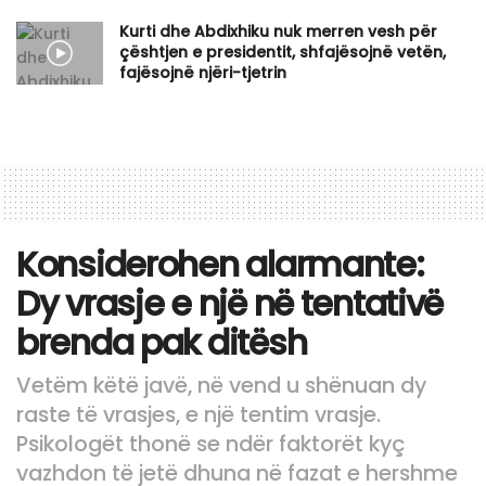
Kurti dhe Abdixhiku nuk merren vesh për
çështjen e presidentit, shfajësojnë vetën,
fajësojnë njëri-tjetrin
Konsiderohen alarmante:
Dy vrasje e një në tentativë
brenda pak ditësh
Vetëm këtë javë, në vend u shënuan dy
raste të vrasjes, e një tentim vrasje.
Psikologët thonë se ndër faktorët kyç
vazhdon të jetë dhuna në fazat e hershme