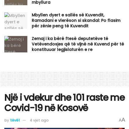
mbyllura
Mbyllen dyert e sallës së Kuvendit,
Ramadani e vlerëson si skandal: Po flasim
për zënie peng të Kuvendit
Zemaj i ka bërë ftesë deputetëve të
Vetëvendosjes që të vijnë në Kuvend për të
konstituuar legjislaturën e re
Një i vdekur dhe 101 raste me
Covid-19 në Kosovë
A
by
tëvë1
4 vjet ago
A