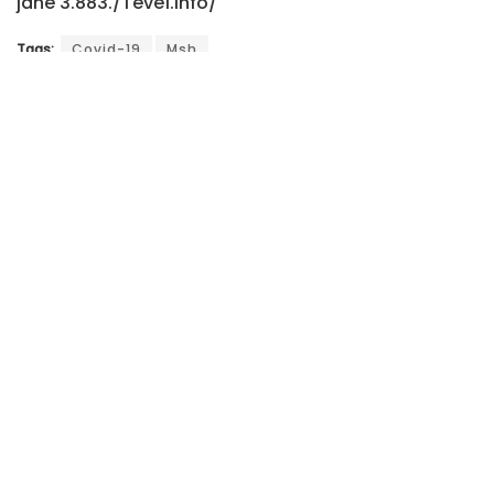
janë 3.883./Tëvë1.info/
Tags:
Covid-19
Msh
Postime
të ngjashme
Dështon konstituimi i Kuvendit sipas afatit
të dhënë nga Gjykata Kushtetuese
Haziri: Partia e parë duhej ta hapte rrugën
sonte për seancë
Spahiu: Vetëvendosje po ia vë sopatën
vetes në këmbën e saj, Kurti po e sfidon
Kushtetutën e Kosovës