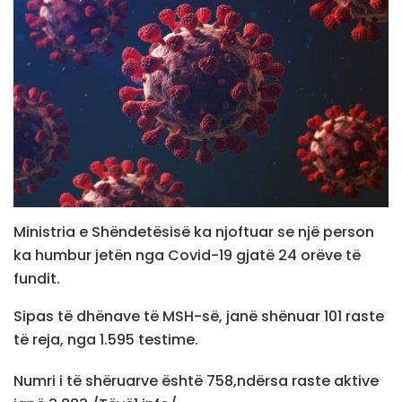
Ministria e Shëndetësisë ka njoftuar se një person
ka humbur jetën nga Covid-19 gjatë 24 orëve të
fundit.
Sipas të dhënave të MSH-së, janë shënuar 101 raste
të reja, nga 1.595 testime.
Numri i të shëruarve është 758,ndërsa raste aktive