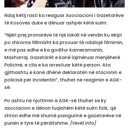
Ndaj këtij rasti ka reaguar Asociacioni i Gazetarëve
të Kosovës duke e dënuar ashpër këtë sulm.
“Njëri prej pronarëve të një lokali në vendin ku ekipi
po xhironte fillimisht ka provuar të ndalojë filmimin,
e më pas edhe e ka goditur kameramanin,
Maxharraj. Gazetarët e kanë lajmëruar menjëherë
Policinë, e cila e ka arrestuar këtë person. Ata
gjithashtu e kanë dhënë deklaratën në stacionin e
policisë për incidentin”, thuhet në reagimin e AGK-
së.
Po ashtu në njoftimin e AGK-së thuhet se ky
asociacion e dënon fuqishëm këtë sulm fizik, që
shton edhe më shumë pasigurinë e gazetarëve në
punën e tyre të përditshme. /tëvë1.info/