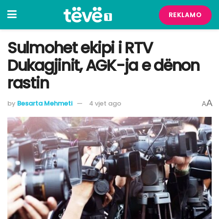
REKLAMO
Sulmohet ekipi i RTV
Dukagjinit, AGK-ja e dënon
rastin
A
by
Besarta Mehmeti
4 vjet ago
A