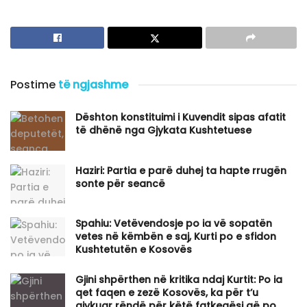
Postime
të ngjashme
Dështon konstituimi i Kuvendit sipas afatit
të dhënë nga Gjykata Kushtetuese
Haziri: Partia e parë duhej ta hapte rrugën
sonte për seancë
Spahiu: Vetëvendosje po ia vë sopatën
vetes në këmbën e saj, Kurti po e sfidon
Kushtetutën e Kosovës
Gjini shpërthen në kritika ndaj Kurtit: Po ia
qet faqen e zezë Kosovës, ka për t’u
gjykuar rëndë për këtë fatkeqësi që po