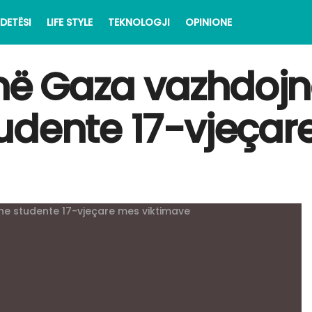
DETËSI
LIFE STYLE
TEKNOLOGJI
OPINIONE
e në Gaza vazhdoj
udente 17-vjeçar