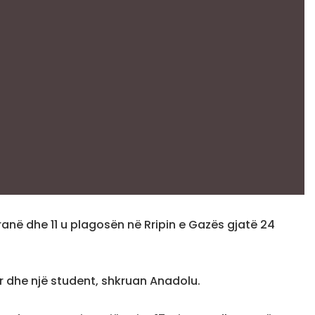
vranë dhe 11 u plagosën në Rripin e Gazës gjatë 24
r dhe një student, shkruan Anadolu.