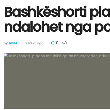
Bashkëshorti pl
ndalohet nga pol
0
A
by
teve1
2 muaj ago
A