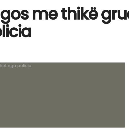
agos me thikë gr
icia