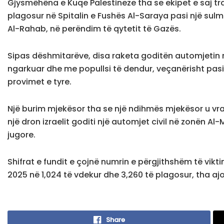
Gjysmëhëna e Kuqe Palestineze tha se ekipet e saj tra
plagosur në Spitalin e Fushës Al-Saraya pasi një sulm
Al-Rahab, në perëndim të qytetit të Gazës.
Sipas dëshmitarëve, disa raketa goditën automjetin 
ngarkuar dhe me popullsi të dendur, veçanërisht pasi
provimet e tyre.
Një burim mjekësor tha se një ndihmës mjekësor u vra 
një dron izraelit goditi një automjet civil në zonën 
jugore.
Shifrat e fundit e çojnë numrin e përgjithshëm të vik
2025 në 1,024 të vdekur dhe 3,260 të plagosur, tha ajo
Share