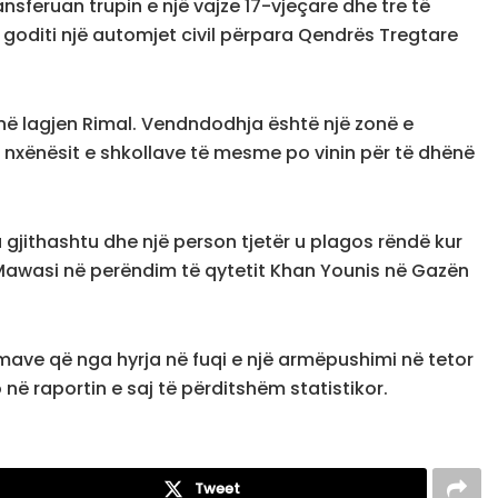
nsferuan trupin e një vajze 17-vjeçare dhe tre të
 goditi një automjet civil përpara Qendrës Tregtare
në lagjen Rimal. Vendndodhja është një zonë e
 nxënësit e shkollave të mesme po vinin për të dhënë
gjithashtu dhe një person tjetër u plagos rëndë kur
Al-Mawasi në perëndim të qytetit Khan Younis në Gazën
timave që nga hyrja në fuqi e një armëpushimi në tetor
 në raportin e saj të përditshëm statistikor.
Tweet