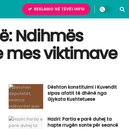
REKLAMO NË TËVË1.INFO
në: Ndihmës
e mes viktimave
Dështon konstituimi i Kuvendit
sipas afatit të dhënë nga
Gjykata Kushtetuese
Haziri: Partia e parë duhej ta
hapte rrugën sonte për seancë