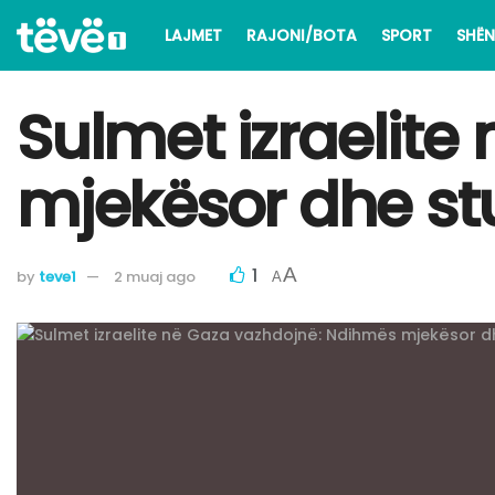
LAJMET
RAJONI/BOTA
SPORT
SHËN
Sulmet izraelit
mjekësor dhe st
1
A
by
teve1
2 muaj ago
A