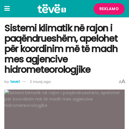
REKLAMO
Sistemi klimatik në rajon i
paqëndrueshëm, apelohet
për koordinim më të madh
mes agjencive
hidrometeorologjike
A
by
teve1
2 muaj ago
A