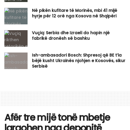
Në pikën kufitare të Morinës, mbi 41 mijë
hyrje për 12 orë nga Kosova në Shqipëri
Vuçiq: Serbia dhe Izraeli do hapin një
fabrikë dronësh së bashku
Ish-ambasadori Bosch: Shpresoj që BE t’ia
bëjë kusht Ukrainës njohjen e Kosovës, sikur
Serbisë
Afër tre mijë tonë mbetje
largohen nga deponitë