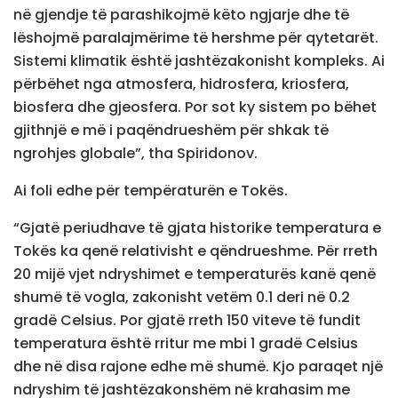
në gjendje të parashikojmë këto ngjarje dhe të
lëshojmë paralajmërime të hershme për qytetarët.
Sistemi klimatik është jashtëzakonisht kompleks. Ai
përbëhet nga atmosfera, hidrosfera, kriosfera,
biosfera dhe gjeosfera. Por sot ky sistem po bëhet
gjithnjë e më i paqëndrueshëm për shkak të
ngrohjes globale”, tha Spiridonov.
Ai foli edhe për tempëraturën e Tokës.
“Gjatë periudhave të gjata historike temperatura e
Tokës ka qenë relativisht e qëndrueshme. Për rreth
20 mijë vjet ndryshimet e temperaturës kanë qenë
shumë të vogla, zakonisht vetëm 0.1 deri në 0.2
gradë Celsius. Por gjatë rreth 150 viteve të fundit
temperatura është rritur me mbi 1 gradë Celsius
dhe në disa rajone edhe më shumë. Kjo paraqet një
ndryshim të jashtëzakonshëm në krahasim me