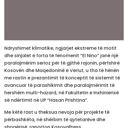
Ndryshimet klimatike, ngjarjet ekstreme të motit
dhe sinjalet e forta të fenomenit “El Nino” janë një
paralajmërim serioz për të gjithë rajonin, përfshirë
Kosovën dhe Maqedoninë e Veriut, u tha të hënën
me rastin e prezantimit të konceptit të sistemit të
avancuar të parashikimit dhe paralajmërimit të
hershëm multi-hazard, në Fakultetin e Inxhinierisë
së ndërtimit në UP “Hasan Prishtina”.
Me këtë rast u theksua nevoja për projekte të
përbashkëta, në shërbim të qytetarëve dhe
shoqërisë, raporton KosovaPress.