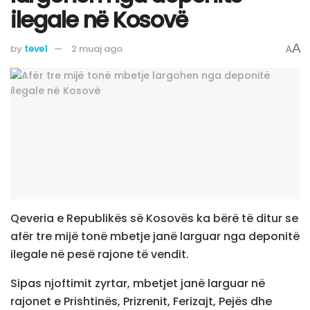
ilegale në Kosovë
A
by
teve1
2 muaj ago
A
Qeveria e Republikës së Kosovës ka bërë të ditur se
afër tre mijë tonë mbetje janë larguar nga deponitë
ilegale në pesë rajone të vendit.
Sipas njoftimit zyrtar, mbetjet janë larguar në
rajonet e Prishtinës, Prizrenit, Ferizajt, Pejës dhe