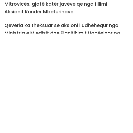
Mitrovicës, gjatë katër javëve që nga fillimi i
Aksionit Kundër Mbeturinave.
Qeveria ka theksuar se aksioni i udhëhequr nga
Ministria e Mjedisit dhe Planifikimit Hapësinor po
zgjerohet me ritëm të shtuar.
Sipas saj, aktivitetet për pastrimin e deponive
ilegale do të shtrihen edhe në komuna dhe rajone
të tjera të Kosovës./teve1.info/