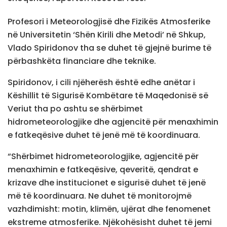
Profesori i Meteorologjisë dhe Fizikës Atmosferike
në Universitetin ‘Shën Kirili dhe Metodi’ në Shkup,
Vlado Spiridonov tha se duhet të gjejnë burime të
përbashkëta financiare dhe teknike.
Spiridonov, i cili njëherësh është edhe anëtar i
Këshillit të Sigurisë Kombëtare të Maqedonisë së
Veriut tha po ashtu se shërbimet
hidrometeorologjike dhe agjencitë për menaxhimin
e fatkeqësive duhet të jenë më të koordinuara.
“Shërbimet hidrometeorologjike, agjencitë për
menaxhimin e fatkeqësive, qeveritë, qendrat e
krizave dhe institucionet e sigurisë duhet të jenë
më të koordinuara. Ne duhet të monitorojmë
vazhdimisht: motin, klimën, ujërat dhe fenomenet
ekstreme atmosferike. Njëkohësisht duhet të jemi