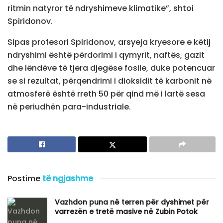
ritmin natyror të ndryshimeve klimatike”, shtoi
Spiridonov.
Sipas profesori Spiridonov, arsyeja kryesore e këtij
ndryshimi është përdorimi i qymyrit, naftës, gazit
dhe lëndëve të tjera djegëse fosile, duke potencuar
se si rezultat, përqendrimi i dioksidit të karbonit në
atmosferë është rreth 50 për qind më i lartë sesa
në periudhën para-industriale.
Postime
të ngjashme
Vazhdon puna në terren për dyshimet për
varrezën e tretë masive në Zubin Potok