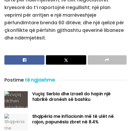
kryesorë do t’i raportojnë rregullisht; një plan
veprimi për arritjen e një marrëveshjeje
përfundimtare brenda 60 ditëve; dhe një qelizë për
çkonflikte që përfshin gjithashtu qeverinë libaneze
dhe ndërmjetësit.
Postime
të ngjashme
Vuçiq: Serbia dhe Izraeli do hapin një
fabrikë dronësh së bashku
Shqipëria me inflacionin më të ulët në
rajon, papunësia zbret në 8.4%