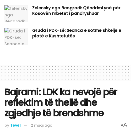
Zelensky nga Beogradi: Qëndrimi ynë për
Kosovën mbetet i pandryshuar
Gruda i PDK-së: Seanca e sotme shkelje e
plotë e Kushtetutës
Bajrami: LDK ka nevojë për
reflektim të thellë dhe
zgjedhje të brendshme
A
by
Tëvë1
2 muaj ago
A