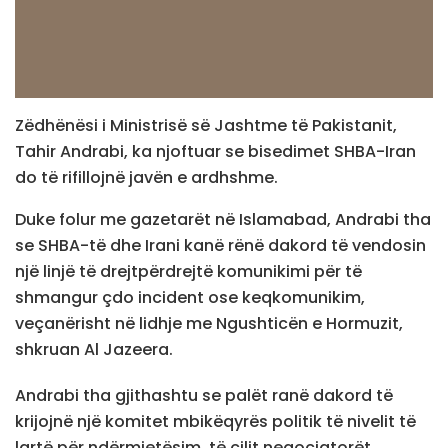
Zëdhënësi i Ministrisë së Jashtme të Pakistanit,
Tahir Andrabi, ka njoftuar se bisedimet SHBA-Iran
do të rifillojnë javën e ardhshme.
Duke folur me gazetarët në Islamabad, Andrabi tha
se SHBA-të dhe Irani kanë rënë dakord të vendosin
një linjë të drejtpërdrejtë komunikimi për të
shmangur çdo incident ose keqkomunikim,
veçanërisht në lidhje me Ngushticën e Hormuzit,
shkruan Al Jazeera.
Andrabi tha gjithashtu se palët ranë dakord të
krijojnë një komitet mbikëqyrës politik të nivelit të
lartë për ndërmjetësim, të cilit negociatorët