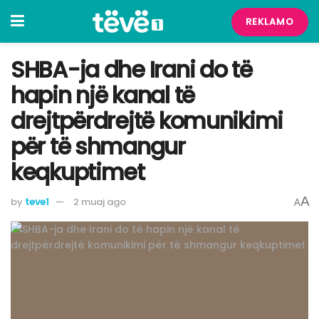
REKLAMO
SHBA-ja dhe Irani do të
hapin një kanal të
drejtpërdrejtë komunikimi
për të shmangur
keqkuptimet
A
by
teve1
2 muaj ago
A