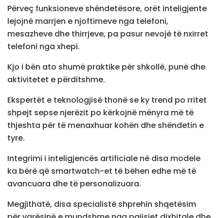
Përveç funksioneve shëndetësore, orët inteligjente
lejojnë marrjen e njoftimeve nga telefoni,
mesazheve dhe thirrjeve, pa pasur nevojë të nxirret
telefoni nga xhepi.
Kjo i bën ato shumë praktike për shkollë, punë dhe
aktivitetet e përditshme.
Ekspertët e teknologjisë thonë se ky trend po rritet
shpejt sepse njerëzit po kërkojnë mënyra më të
thjeshta për të menaxhuar kohën dhe shëndetin e
tyre.
Integrimi i inteligjencës artificiale në disa modele
ka bërë që smartwatch-et të bëhen edhe më të
avancuara dhe të personalizuara.
Megjithatë, disa specialistë shprehin shqetësim
për varësinë e mundshme nga pajisjet dixhitale dhe