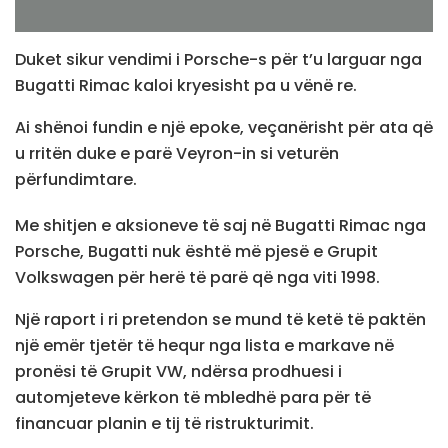
Duket sikur vendimi i Porsche-s për t’u larguar nga
Bugatti Rimac kaloi kryesisht pa u vënë re.
Ai shënoi fundin e një epoke, veçanërisht për ata që
u rritën duke e parë Veyron-in si veturën
përfundimtare.
Me shitjen e aksioneve të saj në Bugatti Rimac nga
Porsche, Bugatti nuk është më pjesë e Grupit
Volkswagen për herë të parë që nga viti 1998.
Një raport i ri pretendon se mund të ketë të paktën
një emër tjetër të hequr nga lista e markave në
pronësi të Grupit VW, ndërsa prodhuesi i
automjeteve kërkon të mbledhë para për të
financuar planin e tij të ristrukturimit.