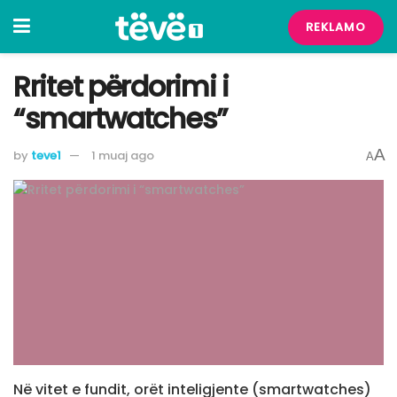
REKLAMO
Rritet përdorimi i
“smartwatches”
A
by
teve1
1 muaj ago
A
Në vitet e fundit, orët inteligjente (smartwatches)