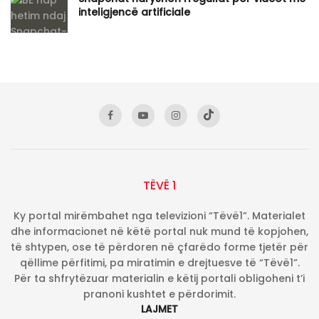
inteligjencë artificiale
TËVË 1
Ky portal mirëmbahet nga televizioni “Tëvë1”. Materialet
dhe informacionet në këtë portal nuk mund të kopjohen,
të shtypen, ose të përdoren në çfarëdo forme tjetër për
qëllime përfitimi, pa miratimin e drejtuesve të “Tëvë1”.
Për ta shfrytëzuar materialin e këtij portali obligoheni t’i
pranoni kushtet e përdorimit.
LAJMET