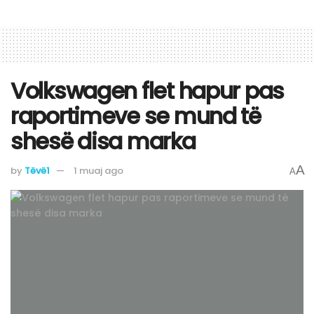
Volkswagen flet hapur pas
raportimeve se mund të
shesë disa marka
A
by
Tëvë1
1 muaj ago
A