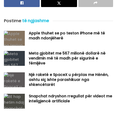
Postime
të ngjashme
Apple thuhet se po teston iPhone më të
madh ndonjëherë
​Meta gjobitet me 567 milionë dollarë në
vendimin më të madh për sigurinë e
fëmijëve
Një raketë e SpaceX u përplas me Hënën,
ashtu siç ishte parashikuar nga
shkencëtarët
Snapchat ndryshon rregullat për videot me
inteligjencë artificiale