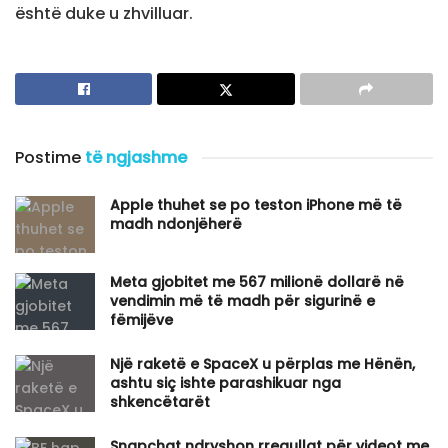
është duke u zhvilluar.
Postime
të ngjashme
Apple thuhet se po teston iPhone më të
madh ndonjëherë
​Meta gjobitet me 567 milionë dollarë në
vendimin më të madh për sigurinë e
fëmijëve
Një raketë e SpaceX u përplas me Hënën,
ashtu siç ishte parashikuar nga
shkencëtarët
Snapchat ndryshon rregullat për videot me