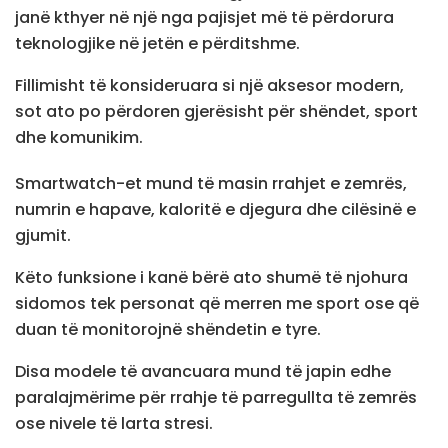
janë kthyer në një nga pajisjet më të përdorura
teknologjike në jetën e përditshme.
Fillimisht të konsideruara si një aksesor modern,
sot ato po përdoren gjerësisht për shëndet, sport
dhe komunikim.
Smartwatch-et mund të masin rrahjet e zemrës,
numrin e hapave, kaloritë e djegura dhe cilësinë e
gjumit.
Këto funksione i kanë bërë ato shumë të njohura
sidomos tek personat që merren me sport ose që
duan të monitorojnë shëndetin e tyre.
Disa modele të avancuara mund të japin edhe
paralajmërime për rrahje të parregullta të zemrës
ose nivele të larta stresi.