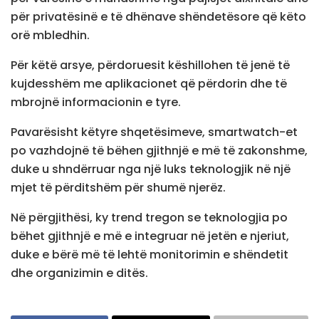
për privatësinë e të dhënave shëndetësore që këto
orë mbledhin.
Për këtë arsye, përdoruesit këshillohen të jenë të
kujdesshëm me aplikacionet që përdorin dhe të
mbrojnë informacionin e tyre.
Pavarësisht këtyre shqetësimeve, smartwatch-et
po vazhdojnë të bëhen gjithnjë e më të zakonshme,
duke u shndërruar nga një luks teknologjik në një
mjet të përditshëm për shumë njerëz.
Në përgjithësi, ky trend tregon se teknologjia po
bëhet gjithnjë e më e integruar në jetën e njeriut,
duke e bërë më të lehtë monitorimin e shëndetit
dhe organizimin e ditës.