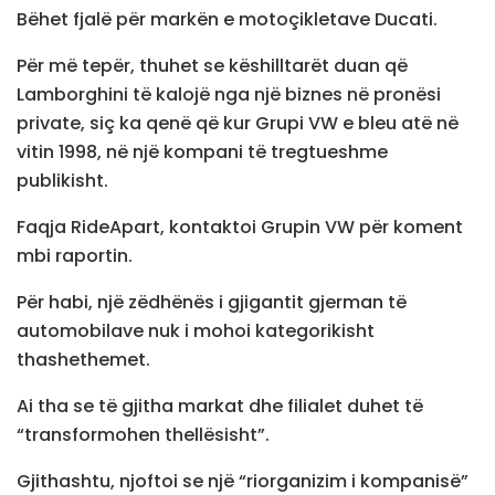
Bëhet fjalë për markën e motoçikletave Ducati.
Për më tepër, thuhet se këshilltarët duan që
Lamborghini të kalojë nga një biznes në pronësi
private, siç ka qenë që kur Grupi VW e bleu atë në
vitin 1998, në një kompani të tregtueshme
publikisht.
Faqja RideApart, kontaktoi Grupin VW për koment
mbi raportin.
Për habi, një zëdhënës i gjigantit gjerman të
automobilave nuk i mohoi kategorikisht
thashethemet.
Ai tha se të gjitha markat dhe filialet duhet të
“transformohen thellësisht”.
Gjithashtu, njoftoi se një “riorganizim i kompanisë”