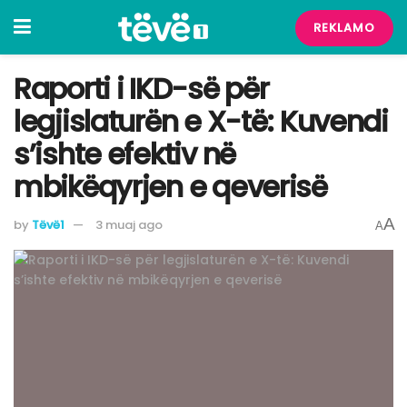
REKLAMO
​Raporti i IKD-së për
legjislaturën e X-të: Kuvendi
s’ishte efektiv në
mbikëqyrjen e qeverisë
A
by
Tëvë1
3 muaj ago
A