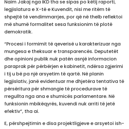
Naim Jakaj nga IKD tha se sipas po këtij raporti,
legjislatura e X-të e Kuvendit, nisi me ritëm të
shpejtë të vendimmarrjes, por që në thelb reflektoi
më shumë formalitet sesa funksionim të plotë
demokratik.
“Procesi i formimit të qeverisë u karakterizuar nga
mungesa e theksuar e transparencës. Deputetët
dhe opinioni publik nuk patën asnjë informacion
paraprak për përbërjen e kabinetit, ndërsa zgjerimi
i tij u bë pa një arsyetim të qartë. Në planin
legjislativ, janë evidentuar me dhjetëra tentativa të
përsëritura për shmangie të procedurave të
rregullta nga ana e shumicës parlamentare. Në
funksionin mbikëqyrës, kuvendi nuk arriti të jetë
efektiv”, tha ai.
E, përshpejtimin e disa projektligjeve e arsyetoi ish-