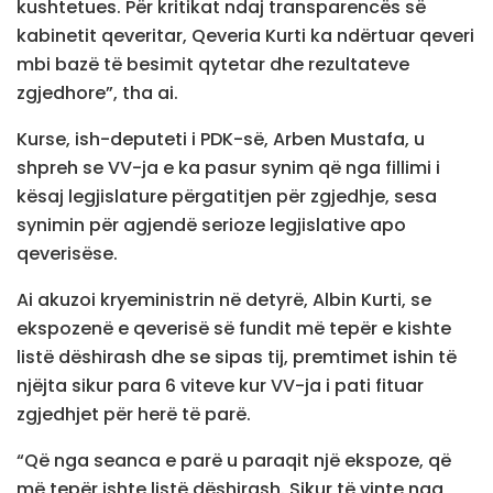
kushtetues. Për kritikat ndaj transparencës së
kabinetit qeveritar, Qeveria Kurti ka ndërtuar qeveri
mbi bazë të besimit qytetar dhe rezultateve
zgjedhore”, tha ai.
Kurse, ish-deputeti i PDK-së, Arben Mustafa, u
shpreh se VV-ja e ka pasur synim që nga fillimi i
kësaj legjislature përgatitjen për zgjedhje, sesa
synimin për agjendë serioze legjislative apo
qeverisëse.
Ai akuzoi kryeministrin në detyrë, Albin Kurti, se
ekspozenë e qeverisë së fundit më tepër e kishte
listë dëshirash dhe se sipas tij, premtimet ishin të
njëjta sikur para 6 viteve kur VV-ja i pati fituar
zgjedhjet për herë të parë.
“Që nga seanca e parë u paraqit një ekspoze, që
më tepër ishte listë dëshirash. Sikur të vinte nga