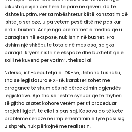
dikush që vjen për herë të parë në qeveri, do të
kishte kuptim. Për ta mbështetur këtë konstatim që
ishte jo serioze, u pa vetëm pesë ditë më pas kur
erdhi buxheti. Asnjë nga premtimet e mëdha që u
paraqiten në ekspoze, nuk ishin në buxhet. Pra
kishim një shkëpute totale në mes asaj se çka
paraqiti kryeministri në ekspoze dhe buxhetit që e
solli në kuvend për votim”, theksoi ai.
Ndërsa, ish-deputetja e LDK-së, Jehona Lushaku,
tha se legjislatura e X-të, karakterizohet me
arrogancë të shumicës në përcaktimin agjendës
legjislative. Ajo tha se “është synuar që të thyhen
të gjitha afatet kohore vetëm për t’i proceduar
projektligjet”, të cilat sipas saj, Kosova do të ketë
probleme serioze në implementimin e tyre pasi siç
u shpreh, nuk përkojnë me realitetin.