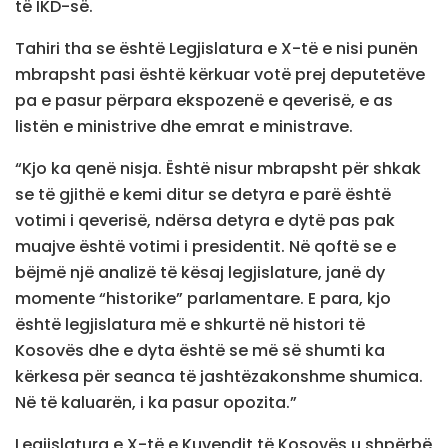
të IKD-së.
Tahiri tha se është Legjislatura e X-të e nisi punën
mbrapsht pasi është kërkuar votë prej deputetëve
pa e pasur përpara ekspozenë e qeverisë, e as
listën e ministrive dhe emrat e ministrave.
“Kjo ka qenë nisja. Është nisur mbrapsht për shkak
se të gjithë e kemi ditur se detyra e parë është
votimi i qeverisë, ndërsa detyra e dytë pas pak
muajve është votimi i presidentit. Në qoftë se e
bëjmë një analizë të kësaj legjislature, janë dy
momente “historike” parlamentare. E para, kjo
është legjislatura më e shkurtë në histori të
Kosovës dhe e dyta është se më së shumti ka
kërkesa për seanca të jashtëzakonshme shumica.
Në të kaluarën, i ka pasur opozita.”
Legjislatura e X-të e Kuvendit të Kosovës u shpërbë