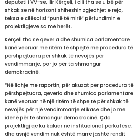
deputeti i VV-së, Ilir Kërçeli, i cili tha se u bë për
shkak se në horizont shiheshin zgjedhjet e reja,
teksa e cilësoi si “punë të mirë” përfundimin e
projektligjeve sa më herët.
Kërçeli tha se qeveria dhe shumica parlamentare
kanë vepruar me ritëm të shpejtë me procedura të
përshpejtuara për shkak të nevojës për
vendimmarrje, por jo për ta shmangur
demokracinë.
“Në lidhje me raportin, për akuzat për procedura të
përshpejtuara, qeveria dhe shumica parlamentare
kanë vepruar në një ritëm të shpejtë për shkak të
nevojës për një vendimmarrje efikase dhe jo me
idenë për të shmangur demokracinë. Çdo
projektligj që ka kaluar në institucionet përkatëse,
dhe asnjë vendim nuk është marrë jashtë rendit