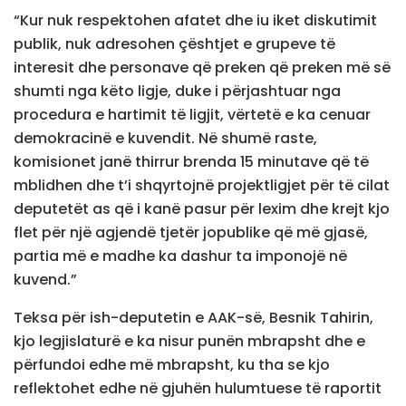
“Kur nuk respektohen afatet dhe iu iket diskutimit
publik, nuk adresohen çështjet e grupeve të
interesit dhe personave që preken që preken më së
shumti nga këto ligje, duke i përjashtuar nga
procedura e hartimit të ligjit, vërtetë e ka cenuar
demokracinë e kuvendit. Në shumë raste,
komisionet janë thirrur brenda 15 minutave që të
mblidhen dhe t’i shqyrtojnë projektligjet për të cilat
deputetët as që i kanë pasur për lexim dhe krejt kjo
flet për një agjendë tjetër jopublike që më gjasë,
partia më e madhe ka dashur ta imponojë në
kuvend.”
Teksa për ish-deputetin e AAK-së, Besnik Tahirin,
kjo legjislaturë e ka nisur punën mbrapsht dhe e
përfundoi edhe më mbrapsht, ku tha se kjo
reflektohet edhe në gjuhën hulumtuese të raportit