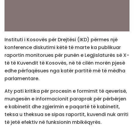
Instituti i Kosovës për Drejtësi (IKD) përmes një
konference diskutimi këtë të marte ka publikuar
raportin monitorues për punën e Legjislaturës së X-
të të Kuvendit të Kosovës, në të cilën morën pjesë
edhe përfaqësues nga katër partitë më të mëdha
parlamentare.
Aty pati kritika për procesin e formimit të qeverisë,
mungesën e informacionit paraprak për përbërjen
e kabinetit dhe zgjerimin e paqartë të kabinetit,
teksa u theksua se sipas raportit, kuvendi nuk arriti
të jetë efektiv në funksionin mbikëqyrës.