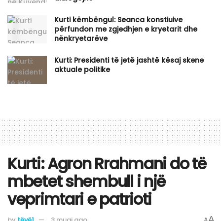
Kurti këmbëngul: Seanca konstiuive
përfundon me zgjedhjen e kryetarit dhe
nënkryetarëve
Kurti: Presidenti të jetë jashtë kësaj skene
aktuale politike
Kurti: Agron Rrahmani do të
mbetet shembull i një
veprimtari e patrioti
A
by
tëvë1
3 muaj ago
A