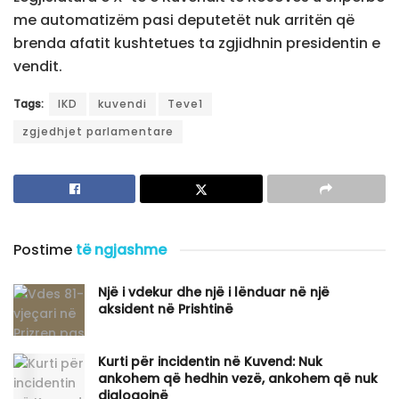
me automatizëm pasi deputetët nuk arritën që
brenda afatit kushtetues ta zgjidhnin presidentin e
vendit.
Tags:
IKD
kuvendi
Teve1
zgjedhjet parlamentare
Postime
të ngjashme
Një i vdekur dhe një i lënduar në një
aksident në Prishtinë
Kurti për incidentin në Kuvend: Nuk
ankohem që hedhin vezë, ankohem që nuk
dialogojnë