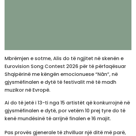
Mbrëmjen e sotme, Alis do të ngjitet në skenën e
Eurovision Song Contest 2026 për të përfaqësuar
Shqipërinë me këngën emocionuese “Nân”, në
gjysmëfinalen e dytë të festivalit më të madh
muzikor në Evropë.
Ai do të jetë i 13-ti nga 15 artistët që konkurrojnë në
gjysmëfinalen e dytë, por vetëm 10 prej tyre do të
kenë mundësinë të arrijnë finalen e 16 majit.
Pas provës gjenerale të zhvilluar një ditë më parë,