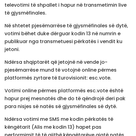
televotimi të shpallet i hapur në transmetimin live
të gjysmëfinales.
Në shtetet pjesëmarrëse të gjysmëfinales së dytë,
votimi bëhet duke dërguar kodin 13 në numrin e
publikuar nga transmetuesi përkatës i vendit ku
jetoni.
Ndërsa shqiptarët që jetojnë në vende jo-
pjesëmarrëse mund të votojnë online përmes
platformës zyrtare të Eurovisionit: esc.vote.
Votimi online përmes platformës esc.vote është
hapur prej mesnatës dhe do të qëndrojë deri pak
para nisjes së natës së gjysmëfinales së dytë.
Ndërsa votimi me SMS me kodin përkatës të
këngëtarit (Alis me kodin 13) hapet pas
performimit të të gjithë këngëtarëve gjatë natës