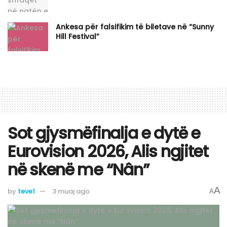
Ankesa për falsifikim të biletave në “Sunny
Hill Festival”
Sot gjysmëfinalja e dytë e
Eurovision 2026, Alis ngjitet
në skenë me “Nân”
A
by
teve1
3 muaj ago
A