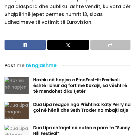
nga diaspora dhe publiku jashtë vendit, ku vota për
Shqipërinë jepet përmes numrit 13, sipas
udhëzimeve të votimit të Eurovision.
Postime
të ngjashme
Haxhiu në hapjen e EtnoFest-it: Festivali
është lidhur aq fort me Kukajn, sa vështirë
të mendohet diku tjetër
Dua Lipa reagon nga Prishtina: Katy Perry na
çoi në hënë dhe Seth Troxler na mbajti atje
Dua Lipa shfaqet në natën e parë të “Sunny
Hill Festival”