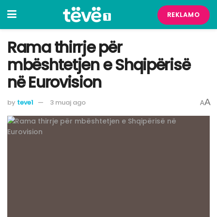
REKLAMO
Rama thirrje për
mbështetjen e Shqipërisë
në Eurovision
A
by
teve1
3 muaj ago
A