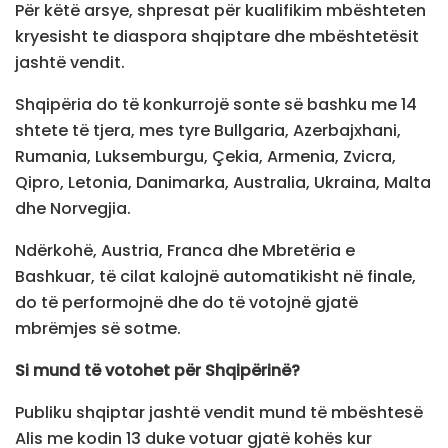
Për këtë arsye, shpresat për kualifikim mbështeten
kryesisht te diaspora shqiptare dhe mbështetësit
jashtë vendit.
Shqipëria do të konkurrojë sonte së bashku me 14
shtete të tjera, mes tyre Bullgaria, Azerbajxhani,
Rumania, Luksemburgu, Çekia, Armenia, Zvicra,
Qipro, Letonia, Danimarka, Australia, Ukraina, Malta
dhe Norvegjia.
Ndërkohë, Austria, Franca dhe Mbretëria e
Bashkuar, të cilat kalojnë automatikisht në finale,
do të performojnë dhe do të votojnë gjatë
mbrëmjes së sotme.
Si mund të votohet për Shqipërinë?
Publiku shqiptar jashtë vendit mund të mbështesë
Alis me kodin 13 duke votuar gjatë kohës kur