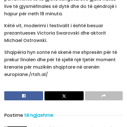
live të gjysmëfinales së dytë dhe do të qëndrojë i
hapur për rreth 18 minuta.
Këtë vit, moderimi i festivalit i është besuar
prezantueses Victoria Swarovski dhe aktorit
Michael Ostrowski.
Shqipëria hyn sonte në skenë me shpresën për të
prekur finalen dhe për të sjellë një tjetër moment
krenarie për muzikën shqiptare në arenën
europiane./rtsh.al/
Postime
të ngjashme