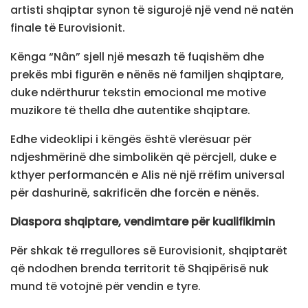
artisti shqiptar synon të sigurojë një vend në natën
finale të Eurovisionit.
Kënga “Nân” sjell një mesazh të fuqishëm dhe
prekës mbi figurën e nënës në familjen shqiptare,
duke ndërthurur tekstin emocional me motive
muzikore të thella dhe autentike shqiptare.
Edhe videoklipi i këngës është vlerësuar për
ndjeshmërinë dhe simbolikën që përcjell, duke e
kthyer performancën e Alis në një rrëfim universal
për dashurinë, sakrificën dhe forcën e nënës.
Diaspora shqiptare, vendimtare për kualifikimin
Për shkak të rregullores së Eurovisionit, shqiptarët
që ndodhen brenda territorit të Shqipërisë nuk
mund të votojnë për vendin e tyre.