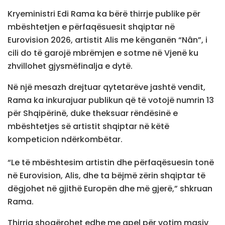
Kryeministri Edi Rama ka bërë thirrje publike për
mbështetjen e përfaqësuesit shqiptar në
Eurovision 2026, artistit Alis me kënganën “Nân”, i
cili do të garojë mbrëmjen e sotme në Vjenë ku
zhvillohet gjysmëfinalja e dytë.
Në një mesazh drejtuar qytetarëve jashtë vendit,
Rama ka inkurajuar publikun që të votojë numrin 13
për Shqipërinë, duke theksuar rëndësinë e
mbështetjes së artistit shqiptar në këtë
kompeticion ndërkombëtar.
“Le të mbështesim artistin dhe përfaqësuesin tonë
në Eurovision, Alis, dhe ta bëjmë zërin shqiptar të
dëgjohet në gjithë Europën dhe më gjerë,” shkruan
Rama.
Thirrja shoqërohet edhe me apel për votim masiv