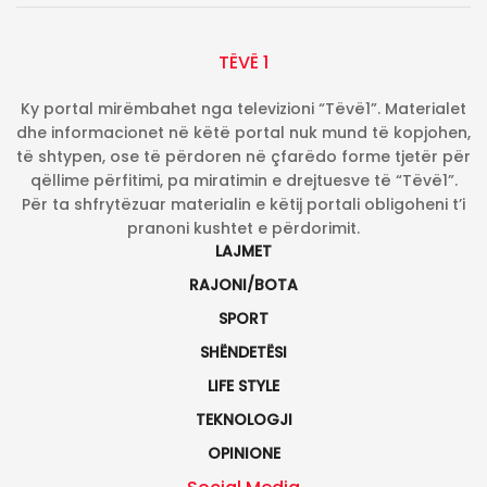
TËVË 1
Ky portal mirëmbahet nga televizioni “Tëvë1”. Materialet
dhe informacionet në këtë portal nuk mund të kopjohen,
të shtypen, ose të përdoren në çfarëdo forme tjetër për
qëllime përfitimi, pa miratimin e drejtuesve të “Tëvë1”.
Për ta shfrytëzuar materialin e këtij portali obligoheni t’i
pranoni kushtet e përdorimit.
LAJMET
RAJONI/BOTA
SPORT
SHËNDETËSI
LIFE STYLE
TEKNOLOGJI
OPINIONE