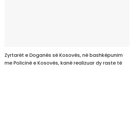
Zyrtarët e Doganës së Kosovës, në bashkëpunim
me Policinë e Kosovës, kanë realizuar dy raste të
suksesshme të zbulimit të substancave narkotike
gjatë kontrollit të automjeteve në Pikën e Kalimit
Kufitar Vërmicë.
Sipas njoftimit të Doganës, në rastin e parë, gjatë
kontrollit të detajuar të një automjeti në hyrje të
Republikës së Kosovës, janë zbuluar 104.90 gram
substancë narkotike e dyshuar si kokainë. Lënda
ishte fshehur në çantën personale të një udhëtari.