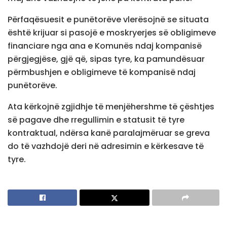
Përfaqësuesit e punëtorëve vlerësojnë se situata
është krijuar si pasojë e moskryerjes së obligimeve
financiare nga ana e Komunës ndaj kompanisë
përgjegjëse, gjë që, sipas tyre, ka pamundësuar
përmbushjen e obligimeve të kompanisë ndaj
punëtorëve.
Ata kërkojnë zgjidhje të menjëhershme të çështjes
së pagave dhe rregullimin e statusit të tyre
kontraktual, ndërsa kanë paralajmëruar se greva
do të vazhdojë deri në adresimin e kërkesave të
tyre.