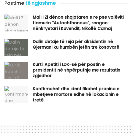
Postime
të ngjashme
​Mali i Zi dënon shqiptaren e re pse valëviti
flamurin “Autochthonous”, reagon
nënkryetari i Kuvendit, Nikollë Camaj
Dalin detaje të reja për aksidentin në
Gjermani ku humbën jetën tre kosovarë
Kurti: Apetiti i LDK-së për postin e
presidentit në shpërputhje me rezultatin
zgjedhor
Konfirmohet dhe identifikohet pranina e
mbetjeve mortore edhe në lokacionin e
tretë