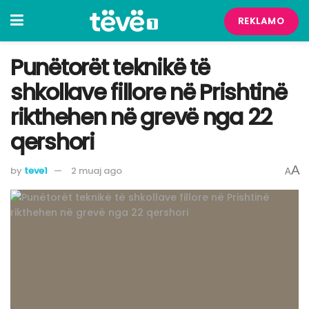
REKLAMO
Punëtorët teknikë të
shkollave fillore në Prishtinë
rikthehen në grevë nga 22
qershori
A
by
teve1
2 muaj ago
A