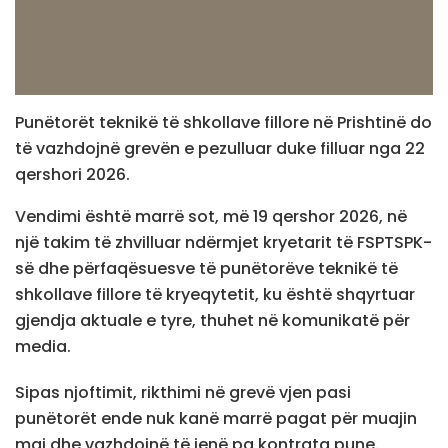
Punëtorët teknikë të shkollave fillore në Prishtinë do
të vazhdojnë grevën e pezulluar duke filluar nga 22
qershori 2026.
Vendimi është marrë sot, më 19 qershor 2026, në
një takim të zhvilluar ndërmjet kryetarit të FSPTSPK-
së dhe përfaqësuesve të punëtorëve teknikë të
shkollave fillore të kryeqytetit, ku është shqyrtuar
gjendja aktuale e tyre, thuhet në komunikatë për
media.
Sipas njoftimit, rikthimi në grevë vjen pasi
punëtorët ende nuk kanë marrë pagat për muajin
maj dhe vazhdojnë të jenë pa kontrata pune.