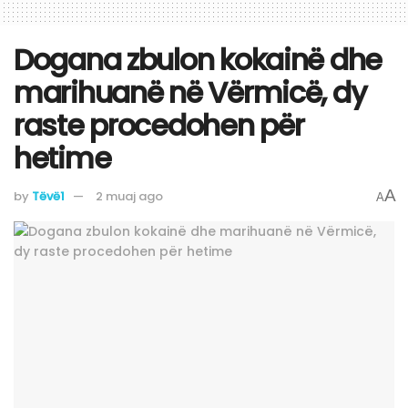
Dogana zbulon kokainë dhe
marihuanë në Vërmicë, dy
raste procedohen për
hetime
A
by
Tëvë1
2 muaj ago
A