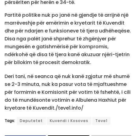
përsëriten për herën e 34-të.
Partitë politike nuk po janë në gjendje të arrijnë një
marrëveshje për emërimin e kryetarit të Kuvendit
dhe për ndarjen e funksioneve të tjera udhëheqëse.
Disa nga palët janë shprehur të zhgënjyer për
mungesën e gatishmërisë për kompromis,
ndërkohë që disa të tjera kanë akuzuar njëri-tjetrin
për bllokim të procesit demokratik.
Deri tani, në seanca që nuk kanë zgjatur më shumë
se 2-3 minuta, nuk ka pasur vota të mjaftueshme
për formimin e Komisionit për votim të fshehtë, i cili
do të mundësonte votimin e Albulena Haxhiut për
kryetare të Kuvendit./teve1.info/
Tags:
Deputetet
Kuvendi i Kosoves
Teve1