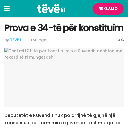
REKLAMO
Prova e 34-të për konstituim
A
by
TËVË 1
1 vit ago
A
Deputetët e Kuvendit nuk po arrijnë të gjejnë një
konsensus për formimin e qeverisë, tashmë kjo po