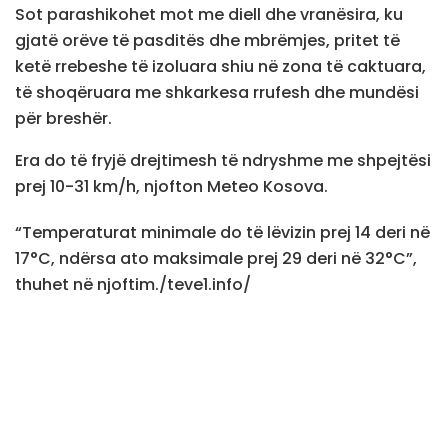
Sot parashikohet mot me diell dhe vranësira, ku
gjatë orëve të pasditës dhe mbrëmjes, pritet të
ketë rrebeshe të izoluara shiu në zona të caktuara,
të shoqëruara me shkarkesa rrufesh dhe mundësi
për breshër.
Era do të fryjë drejtimesh të ndryshme me shpejtësi
prej 10-31 km/h, njofton Meteo Kosova.
“Temperaturat minimale do të lëvizin prej 14 deri në
17°C, ndërsa ato maksimale prej 29 deri në 32°C”,
thuhet në njoftim./teve1.info/
Tags:
diell
Moti
Teve1