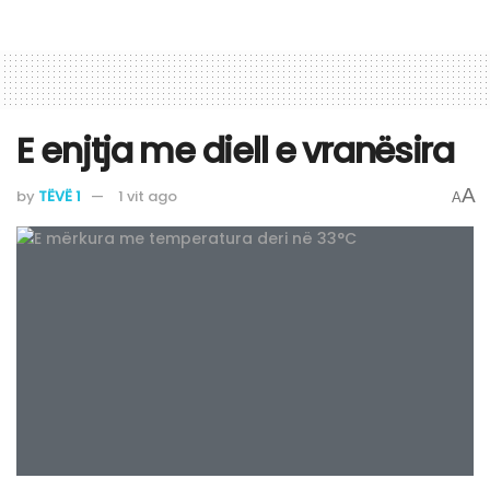
E enjtja me diell e vranësira
A
by
TËVË 1
1 vit ago
A