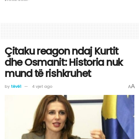
Çitaku reagon ndaj Kurtit
dhe Osmanit: Historia nuk
mund të rishkruhet
A
by
tëvë1
4 vjet ago
A