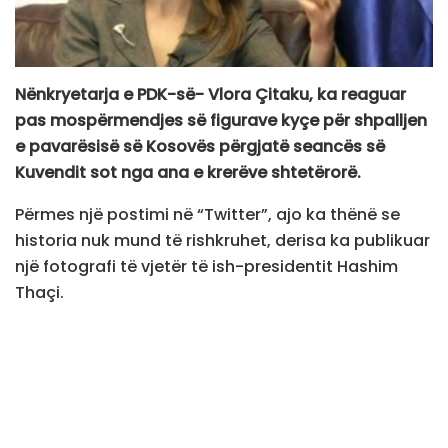
Nënkryetarja e PDK-së- Vlora Çitaku, ka reaguar
pas mospërmendjes së figurave kyçe për shpalljen
e pavarësisë së Kosovës përgjatë seancës së
Kuvendit sot nga ana e krerëve shtetërorë.
Përmes një postimi në “Twitter”, ajo ka thënë se
historia nuk mund të rishkruhet, derisa ka publikuar
një fotografi të vjetër të ish-presidentit Hashim
Thaçi.
“Kryeministri Albin Kurti e presidentja Vjosa Osmani
në fjalimet e tyre në Kuvend në 14- vjetorin e
pavarësisë, as sa për kujtesë historike, nuk kanë
përmendur Hashim Thaçin dhe Fatmir Sejdiun, që
ishin në krye të institucioneve të Kosovës, kur u