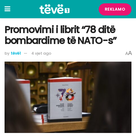
REKLAMO
Promovimi i librit “78 ditë
bombardime të NATO-s”
A
by
tëvë1
4 vjet ago
A