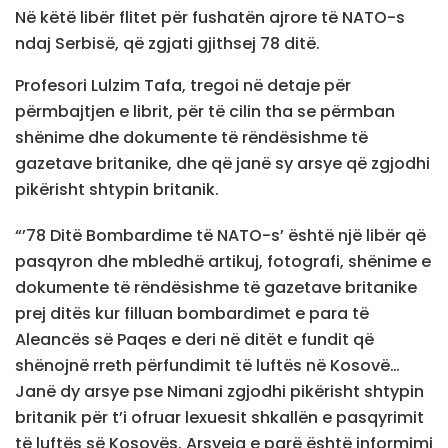
Në këtë libër flitet për fushatën ajrore të NATO-s
ndaj Serbisë, që zgjati gjithsej 78 ditë.
Profesori Lulzim Tafa, tregoi në detaje për
përmbajtjen e librit, për të cilin tha se përmban
shënime dhe dokumente të rëndësishme të
gazetave britanike, dhe që janë sy arsye që zgjodhi
pikërisht shtypin britanik.
“’78 Ditë Bombardime të NATO-s’ është një libër që
pasqyron dhe mbledhë artikuj, fotografi, shënime e
dokumente të rëndësishme të gazetave britanike
prej ditës kur filluan bombardimet e para të
Aleancës së Paqes e deri në ditët e fundit që
shënojnë rreth përfundimit të luftës në Kosovë…
Janë dy arsye pse Nimani zgjodhi pikërisht shtypin
britanik për t’i ofruar lexuesit shkallën e pasqyrimit
të luftës së Kosovës. Arsyeja e parë është informimi