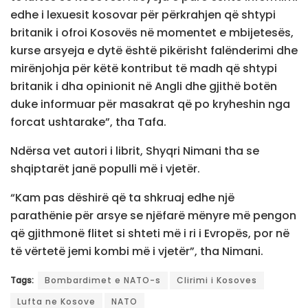
edhe i lexuesit kosovar për përkrahjen që shtypi
britanik i ofroi Kosovës në momentet e mbijetesës,
kurse arsyeja e dytë është pikërisht falënderimi dhe
mirënjohja për këtë kontribut të madh që shtypi
britanik i dha opinionit në Angli dhe gjithë botën
duke informuar për masakrat që po kryheshin nga
forcat ushtarake”, tha Tafa.
Ndërsa vet autori i librit, Shyqri Nimani tha se
shqiptarët janë populli më i vjetër.
“Kam pas dëshirë që ta shkruaj edhe një
parathënie për arsye se njëfarë mënyre më pengon
që gjithmonë flitet si shteti më i ri i Evropës, por në
të vërtetë jemi kombi më i vjetër”, tha Nimani.
Tags:
Bombardimet e NATO-s
Clirimi i Kosoves
Lufta ne Kosove
NATO