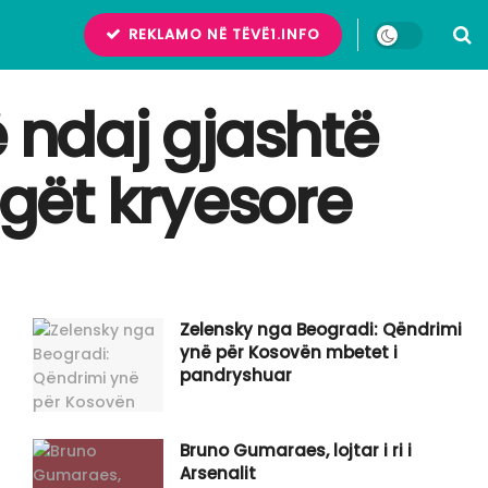
REKLAMO NË TËVË1.INFO
ë ndaj gjashtë
ugët kryesore
Zelensky nga Beogradi: Qëndrimi
ynë për Kosovën mbetet i
pandryshuar
Bruno Gumaraes, lojtar i ri i
Arsenalit