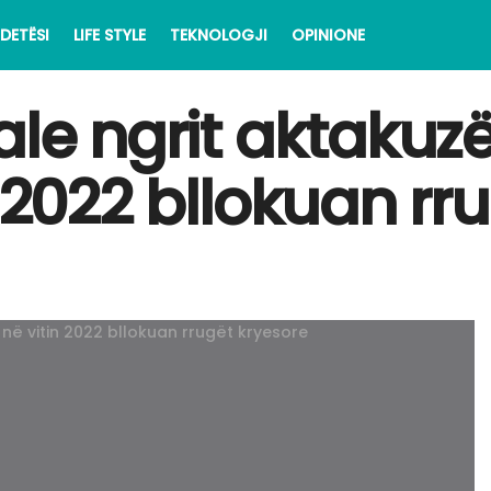
DETËSI
LIFE STYLE
TEKNOLOGJI
OPINIONE
ale ngrit aktakuz
n 2022 bllokuan rr