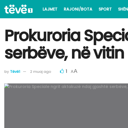
LAJMET
RAJONI/BOTA
SPORT
SHËN
Prokuroria Speci
serbëve, në viti
1
A
by
Tëvë1
2 muaj ago
A