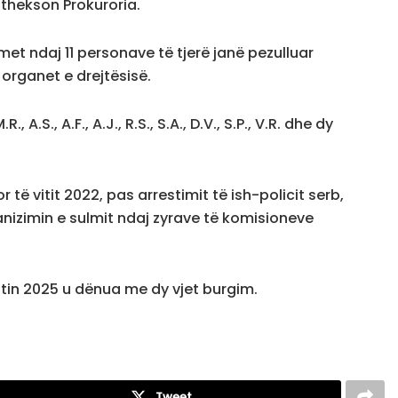
 thekson Prokuroria.
met ndaj 11 personave të tjerë janë pezulluar
organet e drejtësisë.
A.S., A.F., A.J., R.S., S.A., D.V., S.P., V.R. dhe dy
 të vitit 2022, pas arrestimit të ish-policit serb,
anizimin e sulmit ndaj zyrave të komisioneve
tin 2025 u dënua me dy vjet burgim.
Tweet