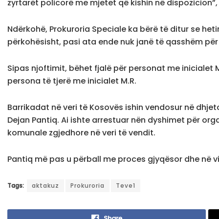
zyrtarët policorë me mjetet që kishin në dispozicion”,
Ndërkohë, Prokuroria Speciale ka bërë të ditur se heti
përkohësisht, pasi ata ende nuk janë të qasshëm për 
Sipas njoftimit, bëhet fjalë për personat me inicialet M.R., 
persona të tjerë me inicialet M.R.
Barrikadat në veri të Kosovës ishin vendosur në dhjetor
Dejan Pantiq. Ai ishte arrestuar nën dyshimet për org
komunale zgjedhore në veri të vendit.
Pantiq më pas u përball me proces gjyqësor dhe në vi
Tags:
aktakuz
Prokuroria
Teve1
Share