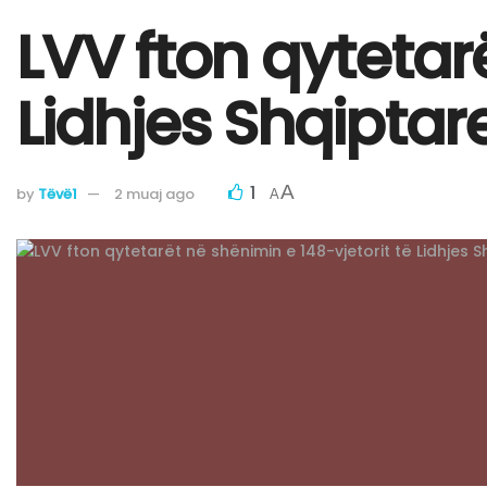
LVV fton qytetarë
Lidhjes Shqiptare
1
A
by
Tëvë1
2 muaj ago
A