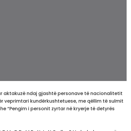
ur aktakuzë ndaj gjashtë personave të nacionalitetit
ër veprimtari kundërkushtetuese, me qëllim të sulmit
e “Pengim i personit zyrtar në kryerje të detyrës