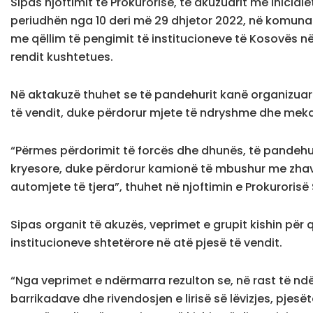
Sipas njoftimit të Prokurorisë, të akuzuarit me inicialet
periudhën nga 10 deri më 29 dhjetor 2022, në komuna
me qëllim të pengimit të institucioneve të Kosovës në
rendit kushtetues.
Në aktakuzë thuhet se të pandehurit kanë organizuar 
të vendit, duke përdorur mjete të ndryshme dhe mek
“Përmes përdorimit të forcës dhe dhunës, të pandehu
kryesore, duke përdorur kamionë të mbushur me zha
automjete të tjera”, thuhet në njoftimin e Prokurorisë
Sipas organit të akuzës, veprimet e grupit kishin për q
institucioneve shtetërore në atë pjesë të vendit.
“Nga veprimet e ndërmarra rezulton se, në rast të ndë
barrikadave dhe rivendosjen e lirisë së lëvizjes, pje