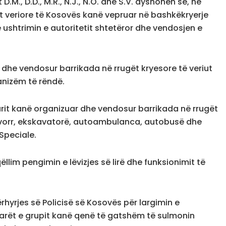
 D.M., D.D., M.R., N.J., N.O. dhe S.V. dyshohen se, në
t veriore të Kosovës kanë vepruar në bashkëkryerje
 ushtrimin e autoritetit shtetëror dhe vendosjen e
dhe vendosur barrikada në rrugët kryesore të veriut
anizëm të rëndë.
rit kanë organizuar dhe vendosur barrikada në rrugët
vorr, ekskavatorë, autoambulanca, autobusë dhe
 Speciale.
ëllim pengimin e lëvizjes së lirë dhe funksionimit të
rhyrjes së Policisë së Kosovës për largimin e
sëtarët e grupit kanë qenë të gatshëm të sulmonin