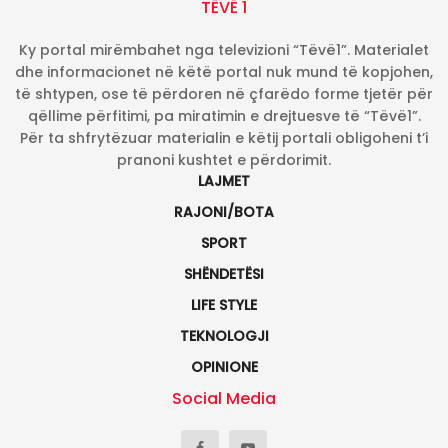
TËVË 1
Ky portal mirëmbahet nga televizioni “Tëvë1”. Materialet
dhe informacionet në këtë portal nuk mund të kopjohen,
të shtypen, ose të përdoren në çfarëdo forme tjetër për
qëllime përfitimi, pa miratimin e drejtuesve të “Tëvë1”.
Për ta shfrytëzuar materialin e këtij portali obligoheni t’i
pranoni kushtet e përdorimit.
LAJMET
RAJONI/BOTA
SPORT
SHËNDETËSI
LIFE STYLE
TEKNOLOGJI
OPINIONE
Social Media