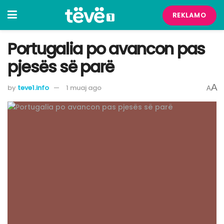
REKLAMO
Portugalia po avancon pas
pjesës së parë
A
by
teve1.info
1 muaj ago
A