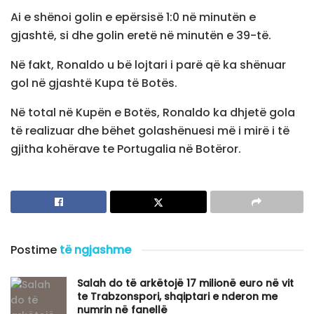
Ai e shënoi golin e epërsisë 1:0 në minutën e
gjashtë, si dhe golin eretë në minutën e 39-të.
Në fakt, Ronaldo u bë lojtari i parë që ka shënuar
gol në gjashtë Kupa të Botës.
Në total në Kupën e Botës, Ronaldo ka dhjetë gola
të realizuar dhe bëhet golashënuesi më i mirë i të
gjitha kohërave te Portugalia në Botëror.
Postime
të ngjashme
Salah do të arkëtojë 17 milionë euro në vit
te Trabzonspori, shqiptari e nderon me
numrin në fanellë