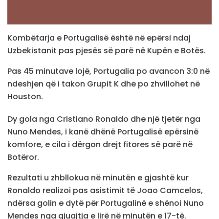
Kombëtarja e Portugalisë është në epërsi ndaj
Uzbekistanit pas pjesës së parë në Kupën e Botës.
Pas 45 minutave lojë, Portugalia po avancon 3:0 në
ndeshjen që i takon Grupit K dhe po zhvillohet në
Houston.
Dy gola nga Cristiano Ronaldo dhe një tjetër nga
Nuno Mendes, i kanë dhënë Portugalisë epërsinë
komfore, e cila i dërgon drejt fitores së parë në
Botëror.
Rezultati u zhbllokua në minutën e gjashtë kur
Ronaldo realizoi pas asistimit të Joao Camcelos,
ndërsa golin e dytë për Portugalinë e shënoi Nuno
Mendes nga gjuajtja e lirë në minutën e 17-të.