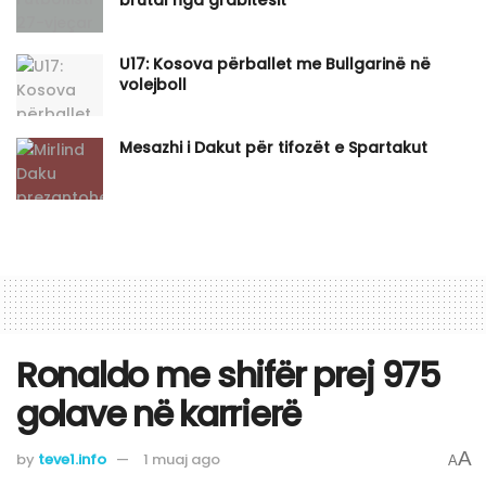
brutal nga grabitësit
U17: Kosova përballet me Bullgarinë në
volejboll
Mesazhi i Dakut për tifozët e Spartakut
Ronaldo me shifër prej 975
golave në karrierë
A
by
teve1.info
1 muaj ago
A