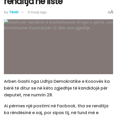
renditja në listë
A
by
Tëvë1
3 muaj ago
A
Arben Gashi nga Lidhja Demokratike e Kosovës ka
bërë të ditur se në këto zgjedhje të kandidojë për
deputet, me numrin 28.
Ai përmes një postimi në Facbook, tha se renditja
ka rëndësinë e saj, por sipas tij, në fund më e