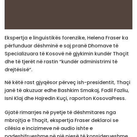
Ekspertja e linguistikës forenzike, Helena Fraser ka
përfunduar dëshminë e saj pranë Dhomave të
Specializuara të Kosovë në gjykimin kundër Thaçit
dhe të tjerët në rastin “kundër administrimi të
drejtësisë“.
Në këtë rast gjyqësor përveç ish-presidentit, Thaçi
janë të akuzuar edhe Bashkim Smakaj, Fadil Fazliu,
Isni Klaj dhe Hajredin Kuçi, raporton KosovaPress.
Gjatë rimarrjes në pyetje të dëshmitares nga
mbrojtja e Thaçit, ekspertja Fraser deklaroi se
cilësia e incizimeve në audio ishte e
padeshifrueshme në një pjesë të konsiderueshme.