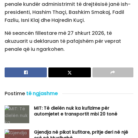
penale kundër administrimit të drejtësisë janë ish-
presidenti, Hashim Thaçi, Bashkim Smakaj, Fadil
Fazliu, Isni Klaj dhe Hajredin Kuçi.
Në seancën fillestare më 27 shkurt 2026, të
akuzuarit u deklaruan të pafajshëm për veprat
penale që iu ngarkohen.
Postime
të ngjashme
MIT: Të dielën nuk ka kufizime për
automjetet e transportit mbi 20 tonë
Gjendja në pikat kufitare, pritje deri në një
orë në Muçibabë