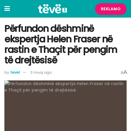
REKLAMO
Përfundon dëshminë
ekspertja Helen Fraser në
rastin e Thaçit për pengim
të drejtësisë
A
by
teve1
3 muaj ago
A