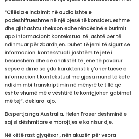
“Cilësia e incizimit në audio ishte e
padeshifrueshme në një pjesë të konsiderueshme
dhe gjithashtu thekson edhe rëndësinë e burimit
apo informacionit kontekstual të jashtë për të
ndihmuar për zbardhjen. Duhet të jemi të sigurt se
informacioni kontekstual i jashtëm të jetë i
besueshëm dhe që analistët të jenë të pavarur
sepse e dimë se çdo karakteristik ç’orientuese e
informacionit kontekstual me gjasa mund të ketë
ndikim mbi transkriptimin në mënyrë të tillë që
është shumë më e vështirë të korrigjohen gabimet
më tej”, deklaroi ajo.
Ekspertja nga Australia, Helen Fraser dëshminë e
saj si dëshmitare e mbrojtjes e ka nisur dje.
Në këtë rast gjyqësor , nën akuzën për vepra