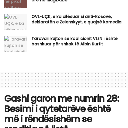
OVL-UÇK, e ka cilësuar si anti-Kosovë,
deklaratën e Zelenskyyt, e quajnë komedia
Taravari kujton se koalicionit VLEN i është
bashkuar për shkak të Albin Kurtit
Gashi garon me numrin 28:
Besimi i qytetarëve është
më i rëndësishëm se