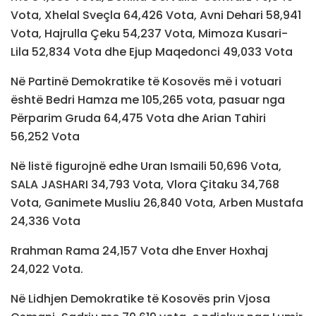
Vota, Xhelal Sveçla 64,426 Vota, Avni Dehari 58,941
Vota, Hajrulla Çeku 54,237 Vota, Mimoza Kusari-
Lila 52,834 Vota dhe Ejup Maqedonci 49,033 Vota
Në Partinë Demokratike të Kosovës më i votuari
është Bedri Hamza me 105,265 vota, pasuar nga
Përparim Gruda 64,475 Vota dhe Arian Tahiri
56,252 Vota
Në listë figurojnë edhe Uran Ismaili 50,696 Vota,
SALA JASHARI 34,793 Vota, Vlora Çitaku 34,768
Vota, Ganimete Musliu 26,840 Vota, Arben Mustafa
24,336 Vota
Rrahman Rama 24,157 Vota dhe Enver Hoxhaj
24,022 Vota.
Në Lidhjen Demokratike të Kosovës prin Vjosa