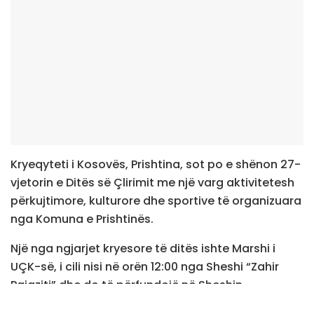
Kryeqyteti i Kosovës, Prishtina, sot po e shënon 27-
vjetorin e Ditës së Çlirimit me një varg aktivitetesh
përkujtimore, kulturore dhe sportive të organizuara
nga Komuna e Prishtinës.
Një nga ngjarjet kryesore të ditës ishte Marshi i
UÇK-së, i cili nisi në orën 12:00 nga Sheshi “Zahir
Pajaziti” dhe do të përfundojë në Sheshin
“Skënderbeu”.