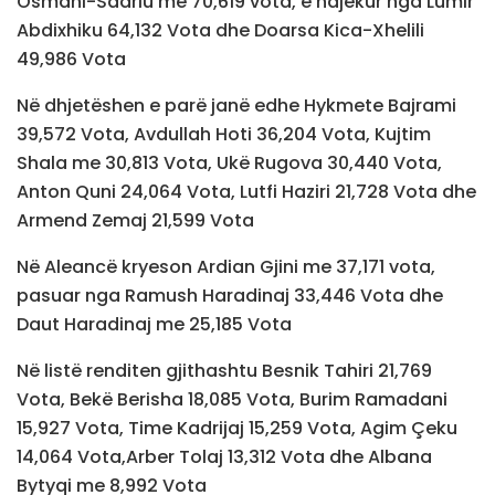
Osmani-Sadriu me 70,619 vota, e ndjekur nga Lumir
Abdixhiku 64,132 Vota dhe Doarsa Kica-Xhelili
49,986 Vota
Në dhjetëshen e parë janë edhe Hykmete Bajrami
39,572 Vota, Avdullah Hoti 36,204 Vota, Kujtim
Shala me 30,813 Vota, Ukë Rugova 30,440 Vota,
Anton Quni 24,064 Vota, Lutfi Haziri 21,728 Vota dhe
Armend Zemaj 21,599 Vota
Në Aleancë kryeson Ardian Gjini me 37,171 vota,
pasuar nga Ramush Haradinaj 33,446 Vota dhe
Daut Haradinaj me 25,185 Vota
Në listë renditen gjithashtu Besnik Tahiri 21,769
Vota, Bekë Berisha 18,085 Vota, Burim Ramadani
15,927 Vota, Time Kadrijaj 15,259 Vota, Agim Çeku
14,064 Vota,Arber Tolaj 13,312 Vota dhe Albana
Bytyqi me 8,992 Vota