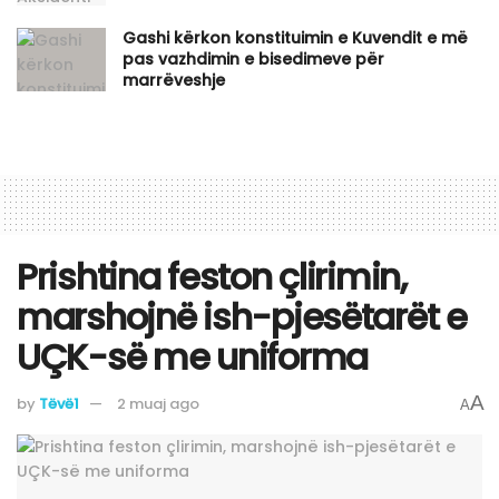
Gashi kërkon konstituimin e Kuvendit e më
pas vazhdimin e bisedimeve për
marrëveshje
Prishtina feston çlirimin,
marshojnë ish-pjesëtarët e
UÇK-së me uniforma
A
by
Tëvë1
2 muaj ago
A