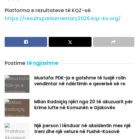
Platforma e rezultateve të KQZ-së:
https://resultsparliamentary2026.kqz-ks.org/
Postime
të ngjashme
Mustafa: PDK-ja e gatshme të luajë rolin
vendimtar në ndërtimin e qeverisë së re
Milan Radoiçiq njëri nga 20 të akuzuarit për
krime lufte në Komunën e Gjakovës
Një person i lënduar në aksidentin mes një
treni dhe një veture në Fushë-Kosovë