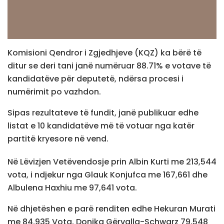
Komisioni Qendror i Zgjedhjeve (KQZ) ka bërë të
ditur se deri tani janë numëruar 88.71% e votave të
kandidatëve për deputetë, ndërsa procesi i
numërimit po vazhdon.
Sipas rezultateve të fundit, janë publikuar edhe
listat e 10 kandidatëve më të votuar nga katër
partitë kryesore në vend.
Në Lëvizjen Vetëvendosje prin Albin Kurti me 213,544
vota, i ndjekur nga Glauk Konjufca me 167,661 dhe
Albulena Haxhiu me 97,641 vota.
Në dhjetëshen e parë renditen edhe Hekuran Murati
me 84,935 Vota, Donika Gërvalla-Schwarz 79,548