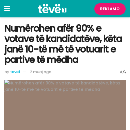
REKLAMO
Numërohen afër 90% e
votave të kandidatëve, këta
janë 10-të më të votuarit e
partive të mëdha
A
by
teve1
2 muaj ago
A