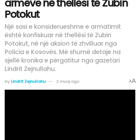
armëve në thellësi të Zubin
Potokut
Një sasi e konsiderueshme e armatimit
është konfiskuar në thellësi të Zubin
Potokut, në një aksion të zhvilluar nga
Policia e Kosovës. Më shumë detaje na
sjellë kronika e përgatitur nga gazetari
Lindrit Zejnullahu.
A
by
Lindrit Zejnullahu
2 muaj ago
A