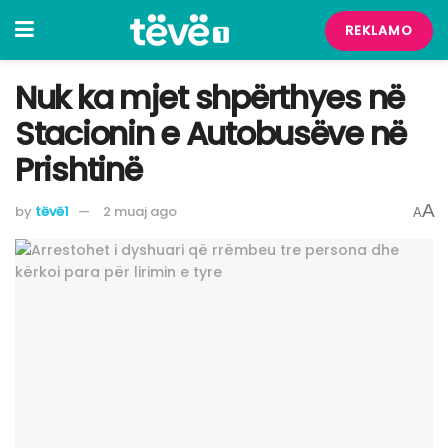
REKLAMO
Nuk ka mjet shpërthyes në
Stacionin e Autobusëve në
Prishtinë
A
by
tëvë1
2 muaj ago
A