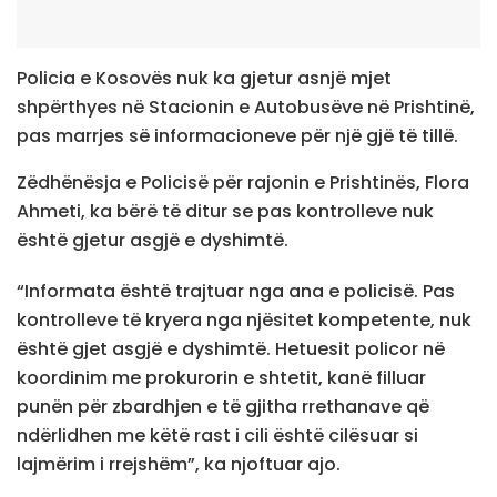
Policia e Kosovës nuk ka gjetur asnjë mjet
shpërthyes në Stacionin e Autobusëve në Prishtinë,
pas marrjes së informacioneve për një gjë të tillë.
Zëdhënësja e Policisë për rajonin e Prishtinës, Flora
Ahmeti, ka bërë të ditur se pas kontrolleve nuk
është gjetur asgjë e dyshimtë.
“Informata është trajtuar nga ana e policisë. Pas
kontrolleve të kryera nga njësitet kompetente, nuk
është gjet asgjë e dyshimtë. Hetuesit policor në
koordinim me prokurorin e shtetit, kanë filluar
punën për zbardhjen e të gjitha rrethanave që
ndërlidhen me këtë rast i cili është cilësuar si
lajmërim i rrejshëm”, ka njoftuar ajo.