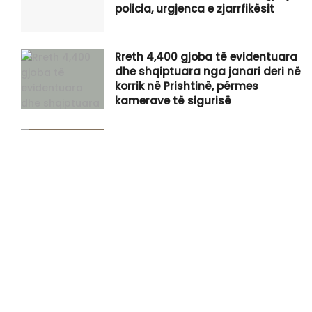
policia, urgjenca e zjarrfikësit
Rreth 4,400 gjoba të evidentuara
dhe shqiptuara nga janari deri në
korrik në Prishtinë, përmes
kamerave të sigurisë
Apple thuhet se po teston iPhone
më të madh ndonjëherë
Arrestimi i Osman Selmanit në
Serbi, flet i biri: Akuzat për krime
lufte janë të pabazuara, kemi
dëshmi se ishte refugjat në
Maqedoni
Turqia, Arabia Saudite dhe