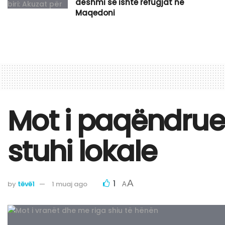
dëshmi se ishte refugjat në
Maqedoni
​Mot i paqëndrue
stuhi lokale
1
A
by
tëvë1
1 muaj ago
A