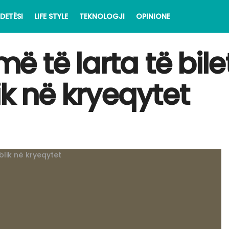
DETËSI
LIFE STYLE
TEKNOLOGJI
OPINIONE
 të larta të bil
ik në kryeqytet