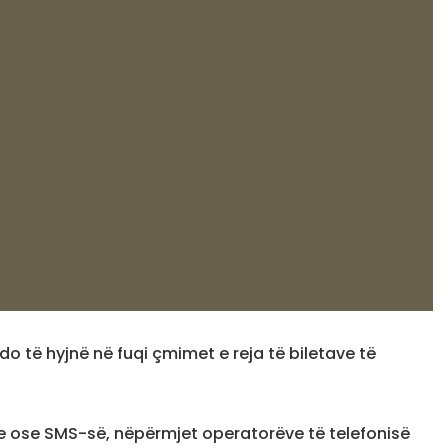
do të hyjnë në fuqi çmimet e reja të biletave të
tale ose SMS-së, nëpërmjet operatorëve të telefonisë