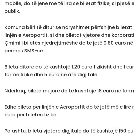
mobile, do të jenë më të lira se biletat fizike, si pjesë
publik.
Komuna bëri të ditur se ndryshimet përfshijnë biletat 
linjën e Aeroportit, si dhe biletat vjetore dhe korporati
Çmimi i biletës njëdrejtimëshe do të jetë 0.80 euro në
përmes SMS-së.
Bileta ditore do të kushtojë 1.20 euro fizikisht dhe 1 eu
formë fizike dhe 5 euro në atë digjitale.
Ndërkaq, bileta mujore do të kushtojë 18 euro në formë
Edhe bileta për linjën e Aeroportit do të jetë më e lir
euro për biletën fizike.
Po ashtu, bileta vjetore digjitale do të kushtojë 150 eu