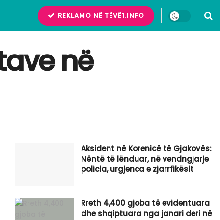
REKLAMO NË TËVË1.INFO
etave në
Aksident në Korenicë të Gjakovës:
Nëntë të lënduar, në vendngjarje
policia, urgjenca e zjarrfikësit
Rreth 4,400 gjoba të evidentuara
dhe shqiptuara nga janari deri në