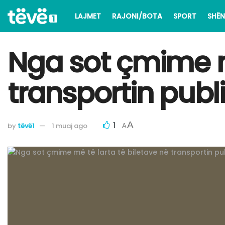
LAJMET
RAJONI/BOTA
SPORT
SHËN
Nga sot çmime më
transportin publ
1
A
by
tëvë1
1 muaj ago
A