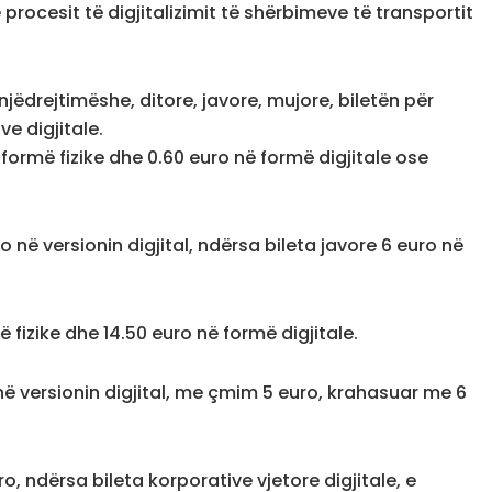
 e procesit të digjitalizimit të shërbimeve të transportit
njëdrejtimëshe, ditore, javore, mujore, biletën për
ve digjitale.
 formë fizike dhe 0.60 euro në formë digjitale ose
ro në versionin digjital, ndërsa bileta javore 6 euro në
 fizike dhe 14.50 euro në formë digjitale.
ë në versionin digjital, me çmim 5 euro, krahasuar me 6
ro, ndërsa bileta korporative vjetore digjitale, e