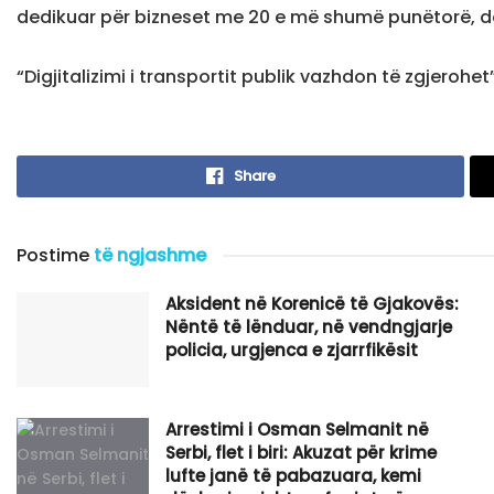
dedikuar për bizneset me 20 e më shumë punëtorë, do
“Digjitalizimi i transportit publik vazhdon të zgjerohe
Share
Postime
të ngjashme
Aksident në Korenicë të Gjakovës:
Nëntë të lënduar, në vendngjarje
policia, urgjenca e zjarrfikësit
Arrestimi i Osman Selmanit në
Serbi, flet i biri: Akuzat për krime
lufte janë të pabazuara, kemi