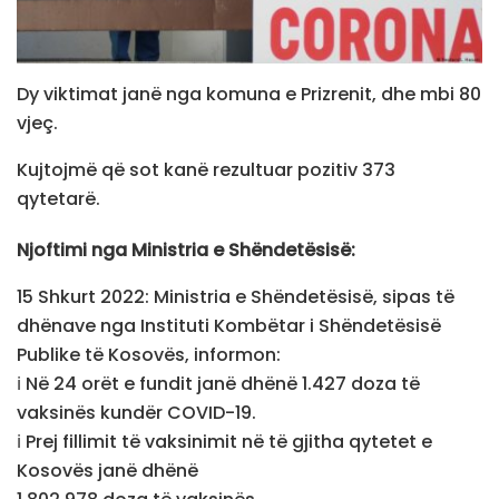
Dy viktimat janë nga komuna e Prizrenit, dhe mbi 80
vjeç.
Kujtojmë që sot kanë rezultuar pozitiv 373
qytetarë.
Njoftimi nga Ministria e Shëndetësisë:
15 Shkurt 2022: Ministria e Shëndetësisë, sipas të
dhënave nga Instituti Kombëtar i Shëndetësisë
Publike të Kosovës, informon:
ℹ Në 24 orët e fundit janë dhënë 1.427 doza të
vaksinës kundër COVID-19.
ℹ Prej fillimit të vaksinimit në të gjitha qytetet e
Kosovës janë dhënë