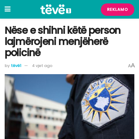
REKLAMO
Nëse e shihni këtë person
lajmërojeni menjëherë
policinë
A
by
tëvë1
4 vjet ago
A