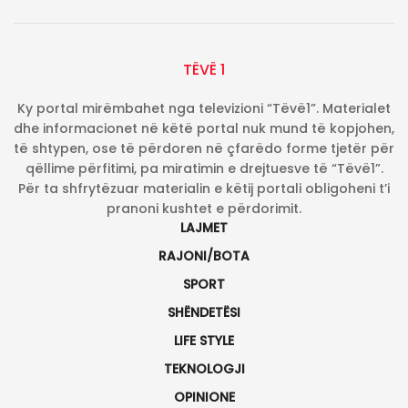
TËVË 1
Ky portal mirëmbahet nga televizioni “Tëvë1”. Materialet
dhe informacionet në këtë portal nuk mund të kopjohen,
të shtypen, ose të përdoren në çfarëdo forme tjetër për
qëllime përfitimi, pa miratimin e drejtuesve të “Tëvë1”.
Për ta shfrytëzuar materialin e këtij portali obligoheni t’i
pranoni kushtet e përdorimit.
LAJMET
RAJONI/BOTA
SPORT
SHËNDETËSI
LIFE STYLE
TEKNOLOGJI
OPINIONE