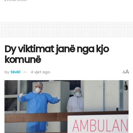
Dy viktimat janë nga kjo
komunë
A
by
tëvë1
4 vjet ago
A