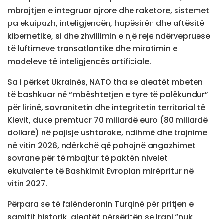
mbrojtjen e integruar ajrore dhe raketore, sistemet
pa ekuipazh, inteligjencën, hapësirën dhe aftësitë
kibernetike, si dhe zhvillimin e një reje ndërvepruese
të luftimeve transatlantike dhe miratimin e
modeleve të inteligjencës artificiale.
Sa i përket Ukrainës, NATO tha se aleatët mbeten
të bashkuar në “mbështetjen e tyre të palëkundur”
për lirinë, sovranitetin dhe integritetin territorial të
Kievit, duke premtuar 70 miliardë euro (80 miliardë
dollarë) në pajisje ushtarake, ndihmë dhe trajnime
në vitin 2026, ndërkohë që pohojnë angazhimet
sovrane për të mbajtur të paktën nivelet
ekuivalente të Bashkimit Evropian mirëpritur në
vitin 2027.
Përpara se të falënderonin Turqinë për pritjen e
samitit historik, aleatët përsëritën se Irani “nuk