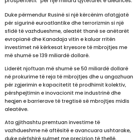
prosperitetit” për një miliard qytetarët e aleancës.
Duke përmendur Rusinë si një kërcënim afatgjatë
për sigurinë euroatlantike dhe terrorizmin si një
sfidë të vazhdueshme, aleatët thanë se anëtarët
evropianë dhe Kanadaja vitin e kaluar rritën
investimet në kërkesat kryesore të mbrojtjes me
më shumë se 139 miliardë dollarë.
Liderët njoftuan më shumë se 50 miliardë dollarë
në prokurime të reja të mbrojtjes dhe u angazhuan
për zgjerimin e kapacitetit të prodhimit kolektiv,
përshpejtimin e inovacionit me industrinë dhe
heqjen e barrierave të tregtisë së mbrojtjes midis
aleatëve.
Ata gjithashtu premtuan investime të
vazhdueshme në aftësitë e avancuara ushtarake,
duke përfshirë sulmet me precizion të thellë,