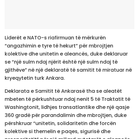
Liderët e NATO-s riafirmuan të mërkurën
“angazhimin e tyre të hekurt” për mbrojtjen
kolektive dhe unitetin e aleancës, duke deklaruar
se “një sulm ndaj njërit është një sulm ndaj të
gjithëve” në një deklaratë të samitit të miratuar në
kryeqytetin turk Ankara.
Deklarata e Samitit të Ankarasë tha se aleatët
mbeten të përkushtuar ndaj nenit 5 të Traktatit të
Washingtonit, lidhjes transatlantike dhe një qasje
360 gradë për parandalimin dhe mbrojtjen, duke
përshkruar “unitetin, solidaritetin dhe forcën
kolektive si themelin e paqes, sigurisë dhe