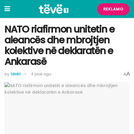
REKLAMO
NATO riafirmon unitetin e
aleancës dhe mbrojtjen
kolektive në deklaratën e
Ankarasë
A
by
tëvë1
4 javë ago
A