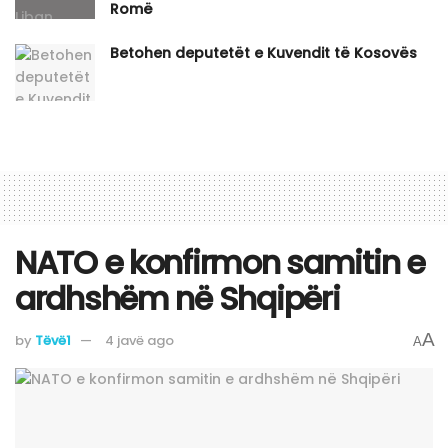
Romë
Betohen deputetët e Kuvendit të Kosovës
NATO e konfirmon samitin e
ardhshëm në Shqipëri
A
by
Tëvë1
4 javë ago
A