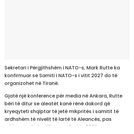
Sekretari i Përgjithshëm i NATO-s, Mark Rutte ka
konfirmuar se Samiti i NATO-s i vitit 2027 do të
organizohet në Tiranë.
Gjatë një konference për media në Ankara, Rutte
bëri të ditur se aleatët kanë rënë dakord që
kryeqyteti shqiptar të jetë mikpritës i samitit të
ardhshëm të nivelit të lartë të Aleancës, pas
takimeve të planifikuara për vitin 2026.