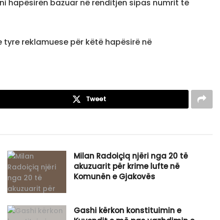
ni hapësirën bazuar në renditjen sipas numrit të
 e tyre reklamuese për këtë hapësirë në
Tweet
Milan Radoiçiq njëri nga 20 të
akuzuarit për krime lufte në
Komunën e Gjakovës
Gashi kërkon konstituimin e