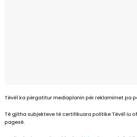
Tëvë1 ka përgatitur mediaplanin për reklamimet pa pa
Të gjitha subjekteve të certifikuara politike Tëvë1 iu
pagesë.