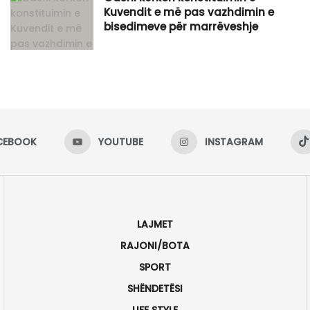
Kuvendit e më pas vazhdimin e
bisedimeve për marrëveshje
CEBOOK
YOUTUBE
INSTAGRAM
LAJMET
RAJONI/BOTA
SPORT
SHËNDETËSI
LIFE STYLE