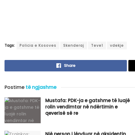
Tags:
Policia e Kosoves
Skenderaj
Teve1
vdekje
Share
Postime
të ngjashme
Mustafa: PDK-ja e gatshme të luajë
rolin vendimtar në ndërtimin e
qeverisë së re
Një person i lënduar në aksidentin