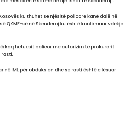
jete mesditën e sotme në një fshat të Skenderajt.
ë Kosovës ku thuhet se njësitë policore kanë dalë në
 së QKMF-së në Skenderaj ku është konfirmuar vdekja
ërkaq hetuesit policor me autorizim të prokurorit
rasti.
uar në IML për obduksion dhe se rasti është cilësuar