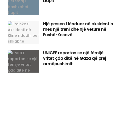
Llapit
Një person i lënduar në aksidentin
mes një treni dhe një veture në
Fushë-Kosovë
UNICEF raporton se një fëmijë
vritet çdo ditë në Gaza që prej
armëpushimit