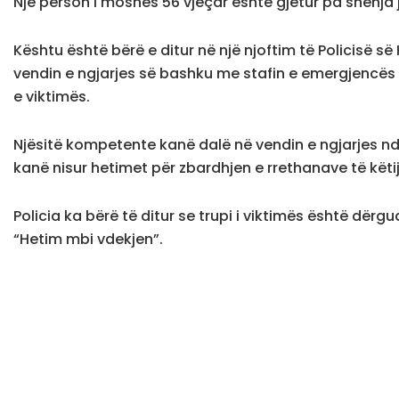
Një person i moshës 56 vjeçar është gjetur pa shenja 
Kështu është bërë e ditur në një njoftim të Policisë s
vendin e ngjarjes së bashku me stafin e emergjencës
e viktimës.
Njësitë kompetente kanë dalë në vendin e ngjarjes nd
kanë nisur hetimet për zbardhjen e rrethanave të këtij 
Policia ka bërë të ditur se trupi i viktimës është dërg
“Hetim mbi vdekjen”.