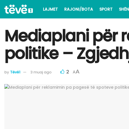
LAJMET
RAJONI/BOTA
SPORT
SHËN
Mediaplani për 
politike – Zgjedh
2
A
by
Tëvë1
3 muaj ago
A