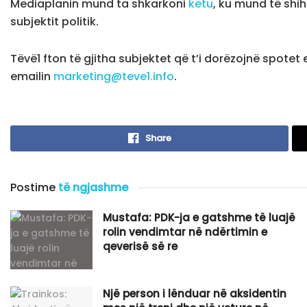
Mediaplanin mund ta shkarkoni
këtu
, ku mund të shih
subjektit politik.
Tëvë1 fton të gjitha subjektet që t’i dorëzojnë spotet
emailin
marketing@teve1.info
.
Share
Postime
të ngjashme
Mustafa: PDK-ja e gatshme të luajë
rolin vendimtar në ndërtimin e
qeverisë së re
Një person i lënduar në aksidentin