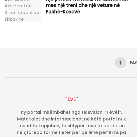
mes një treni dhe një veture në
Fushë-Kosovë
FA
TËVË 1
Ky portal mirëmbahet nga televizioni “Tëvë1”.
Materialet dhe informacionet në këtë portal nuk
mund të kopjohen, të shtypen, ose të përdoren
në çfarëdo forme tjetër për qëllime përfitimi, pa