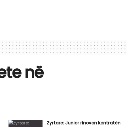
ete në
Zyrtare: Junior rinovon kontratën