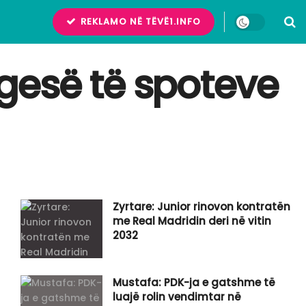
REKLAMO NË TËVË1.INFO
gesë të spoteve
Zyrtare: Junior rinovon kontratën
me Real Madridin deri në vitin
2032
Mustafa: PDK-ja e gatshme të
luajë rolin vendimtar në