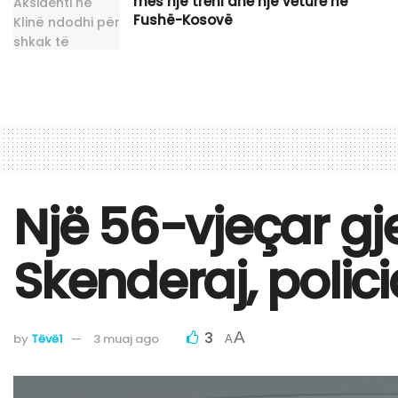
mes një treni dhe një veture në
Fushë-Kosovë
Një 56-vjeçar gj
Skenderaj, polici
3
A
by
Tëvë1
3 muaj ago
A