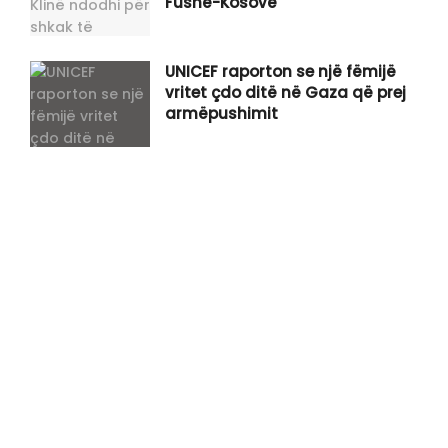
Fushë-Kosovë
UNICEF raporton se një fëmijë
vritet çdo ditë në Gaza që prej
armëpushimit