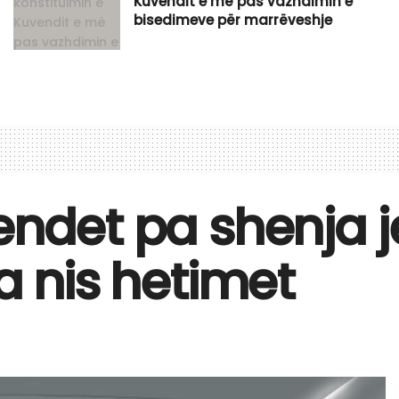
Kuvendit e më pas vazhdimin e
bisedimeve për marrëveshje
endet pa shenja j
a nis hetimet