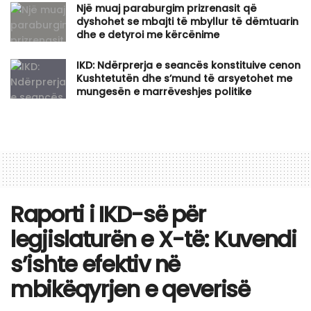
​Një muaj paraburgim prizrenasit që
dyshohet se mbajti të mbyllur të dëmtuarin
dhe e detyroi me kërcënime
IKD: Ndërprerja e seancës konstituive cenon
Kushtetutën dhe s’mund të arsyetohet me
mungesën e marrëveshjes politike
​Raporti i IKD-së për
legjislaturën e X-të: Kuvendi
s’ishte efektiv në
mbikëqyrjen e qeverisë