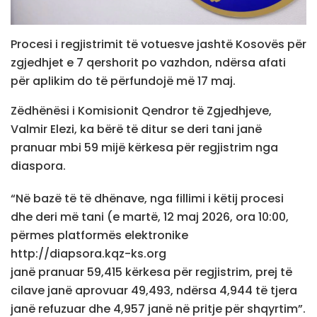
Procesi i regjistrimit të votuesve jashtë Kosovës për
zgjedhjet e 7 qershorit po vazhdon, ndërsa afati
për aplikim do të përfundojë më 17 maj.
Zëdhënësi i Komisionit Qendror të Zgjedhjeve,
Valmir Elezi, ka bërë të ditur se deri tani janë
pranuar mbi 59 mijë kërkesa për regjistrim nga
diaspora.
“Në bazë të të dhënave, nga fillimi i këtij procesi
dhe deri më tani (e martë, 12 maj 2026, ora 10:00,
përmes platformës elektronike
http://diapsora.kqz-ks.org
janë pranuar 59,415 kërkesa për regjistrim, prej të
cilave janë aprovuar 49,493, ndërsa 4,944 të tjera
janë refuzuar dhe 4,957 janë në pritje për shqyrtim”.