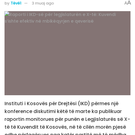
A
by
Tëvë1
3 muaj ago
A
Instituti i Kosovës për Drejtësi (IKD) përmes një
konference diskutimi këtë të marte ka publikuar
raportin monitorues për punën e Legjislaturës së X-
të të Kuvendit të Kosovës, në të cilën morën pjesë
edhe përfaqësues nga katër partitë më të mëdha