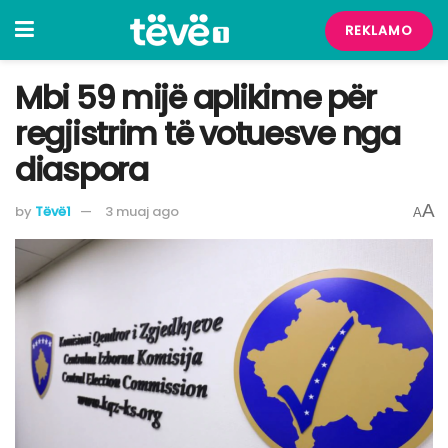
REKLAMO
Mbi 59 mijë aplikime për
regjistrim të votuesve nga
diaspora
A
by
Tëvë1
3 muaj ago
A