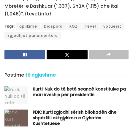
Mbretëri e Bashkuar (1,337), ShBA (1,115) dhe Itali
(1,046)”./teve1.info/
Tags:
aplikime
Diaspora
KQZ
Teve1
votuesit
zgjedhjet parlamentare
Postime
të ngjashme
Kurti: Nuk do të ketë seancë konstituive pa
marrëveshje për presidentin
PDK: Kurti zgjodhi sërish bllokadën dhe
shpërfilli aktgjykimin e Gjykatës
Kushtetuese