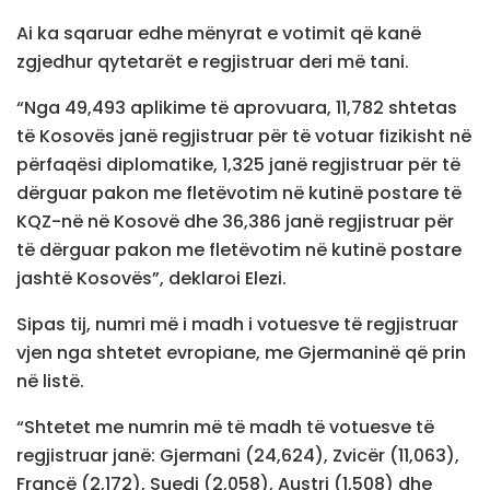
Ai ka sqaruar edhe mënyrat e votimit që kanë
zgjedhur qytetarët e regjistruar deri më tani.
“Nga 49,493 aplikime të aprovuara, 11,782 shtetas
të Kosovës janë regjistruar për të votuar fizikisht në
përfaqësi diplomatike, 1,325 janë regjistruar për të
dërguar pakon me fletëvotim në kutinë postare të
KQZ-në në Kosovë dhe 36,386 janë regjistruar për
të dërguar pakon me fletëvotim në kutinë postare
jashtë Kosovës”, deklaroi Elezi.
Sipas tij, numri më i madh i votuesve të regjistruar
vjen nga shtetet evropiane, me Gjermaninë që prin
në listë.
“Shtetet me numrin më të madh të votuesve të
regjistruar janë: Gjermani (24,624), Zvicër (11,063),
Francë (2,172), Suedi (2,058), Austri (1,508) dhe