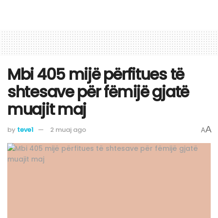
Mbi 405 mijë përfitues të
shtesave për fëmijë gjatë
muajit maj
A
by
teve1
2 muaj ago
A