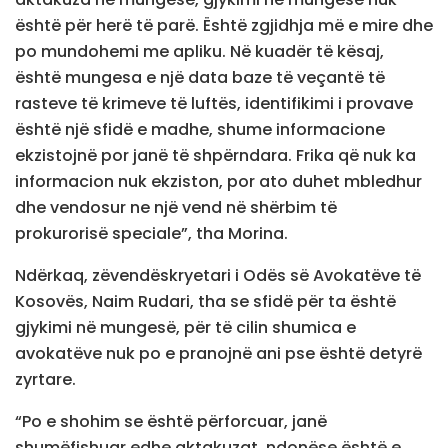
është për herë të parë. Është zgjidhja më e mire dhe
po mundohemi me apliku. Në kuadër të kësaj,
është mungesa e një data baze të veçantë të
rasteve të krimeve të luftës, identifikimi i provave
është një sfidë e madhe, shume informacione
ekzistojnë por janë të shpërndara. Frika që nuk ka
informacion nuk ekziston, por ato duhet mbledhur
dhe vendosur ne një vend në shërbim të
prokurorisë speciale”, tha Morina.
Ndërkaq, zëvendëskryetari i Odës së Avokatëve të
Kosovës, Naim Rudari, tha se sfidë për ta është
gjykimi në mungesë, për të cilin shumica e
avokatëve nuk po e pranojnë ani pse është detyrë
zyrtare.
“Po e shohim se është përforcuar, janë
shumëfishuar edhe aktakuzat, ndonëse është e