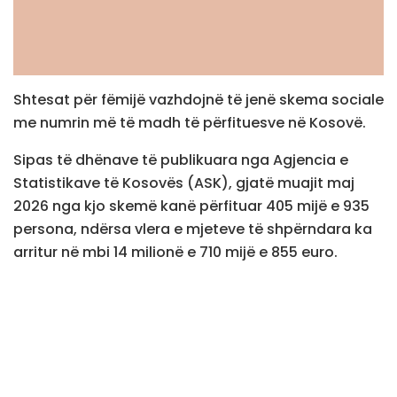
Shtesat për fëmijë vazhdojnë të jenë skema sociale
me numrin më të madh të përfituesve në Kosovë.
Sipas të dhënave të publikuara nga Agjencia e
Statistikave të Kosovës (ASK), gjatë muajit maj
2026 nga kjo skemë kanë përfituar 405 mijë e 935
persona, ndërsa vlera e mjeteve të shpërndara ka
arritur në mbi 14 milionë e 710 mijë e 855 euro.
Statistikat e mirëqenies sociale, të publikuara më
22 qershor, tregojnë se pensionet bazike të
moshës mbeten kategoria me shpenzimet më të
larta.