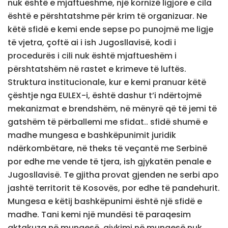
nuk është e mjaftueshme, një kornizë ligjore e cila
është e përshtatshme për krim të organizuar. Ne
këtë sfidë e kemi ende sepse po punojmë me ligje
të vjetra, çoftë ai i ish Jugosllavisë, kodi i
procedurës i cili nuk është mjaftueshëm i
përshtatshëm në rastet e krimeve të luftës.
Struktura institucionale, kur e kemi pranuar këtë
çështje nga EULEX-i, është dashur t’i ndërtojmë
mekanizmat e brendshëm, në mënyrë që të jemi të
gatshëm të përballemi me sfidat.. sfidë shumë e
madhe mungesa e bashkëpunimit juridik
ndërkombëtare, në theks të veçantë me Serbinë
por edhe me vende të tjera, ish gjykatën penale e
Jugosllavisë. Te gjitha provat gjenden ne serbi apo
jashtë territorit të Kosovës, por edhe të pandehurit.
Mungesa e këtij bashkëpunimi është një sfidë e
madhe. Tani kemi një mundësi të paraqesim
aktakuza në mungesë, gjykimi në mungesë nuk