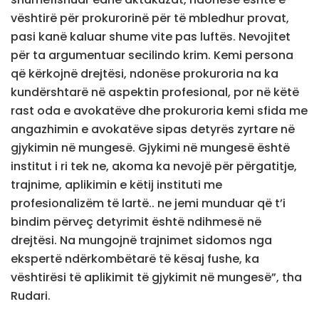
vështirë për prokurorinë për të mbledhur provat,
pasi kanë kaluar shume vite pas luftës. Nevojitet
për ta argumentuar secilindo krim. Kemi persona
që kërkojnë drejtësi, ndonëse prokuroria na ka
kundërshtarë në aspektin profesional, por në këtë
rast oda e avokatëve dhe prokuroria kemi sfida me
angazhimin e avokatëve sipas detyrës zyrtare në
gjykimin në mungesë. Gjykimi në mungesë është
institut i ri tek ne, akoma ka nevojë për përgatitje,
trajnime, aplikimin e këtij instituti me
profesionalizëm të lartë.. ne jemi munduar që t’i
bindim përveç detyrimit është ndihmesë në
drejtësi. Na mungojnë trajnimet sidomos nga
ekspertë ndërkombëtarë të kësaj fushe, ka
vështirësi të aplikimit të gjykimit në mungesë”, tha
Rudari.