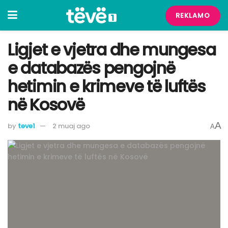
REKLAMO
Ligjet e vjetra dhe mungesa
e databazës pengojnë
hetimin e krimeve të luftës
në Kosovë
A
by
teve1
2 muaj ago
A