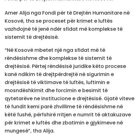
Amer Alija nga Fondi për të Drejtën Humanitare në
Kosovë, tha se proceset për krimet e luftës
vazhdojnë të jenë ndër sfidat më komplekse të
sistemit të drejtësisë.
“Në Kosovë mbetet një nga sfidat më të
rëndësishme dhe komplekse të sistemit të
drejtësisë. Përtej rëndësisë juridike këto procese
kanë ndikim të drejtpërdrejtë në sigurimin e
drejtësisë të viktimave të luftës, luftimin e
mosndëshkimit dhe forcimin e besimit të
qytetarëve ne institucione e drejtësisë. Gjatë viteve
të fundit kemi parë zhvillime të rëndësishme në
këtë fushë, përfshirë rritjen e numrit të aktakuzave
për krimet e luftës dhe zbatimin e gjykimeve në
mungesë”, tha Alija.