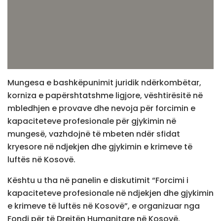
Mungesa e bashkëpunimit juridik ndërkombëtar,
korniza e papërshtatshme ligjore, vështirësitë në
mbledhjen e provave dhe nevoja për forcimin e
kapaciteteve profesionale për gjykimin në
mungesë, vazhdojnë të mbeten ndër sfidat
kryesore në ndjekjen dhe gjykimin e krimeve të
luftës në Kosovë.
Kështu u tha në panelin e diskutimit “Forcimi i
kapaciteteve profesionale në ndjekjen dhe gjykimin
e krimeve të luftës në Kosovë”, e organizuar nga
Fondi për të Drejtën Humanitare në Kosovë.