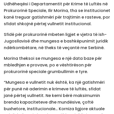
Udhëheqësi i Departamentit për Krime të Luftës në
Prokurorinë Speciale, Ilir Morina, tha se institucionet
kanë treguar gatishmëri për trajtimin e rasteve, por
sfidat shkojnë përtej vullnetit institucional.
Sfidë për prokurorinë mbeten ligjet e vjetra të ish-
Jugosllavisë dhe mungesa e bashkëpunimit juridik
ndërkombëtare, në theks të veçantë me Serbinë.
Morina theksoi se mungesa e një data baze për
mbledhjen e provave, po e vështirëson për
prokurorinë speciale grumbullimin e tyre.
“Mungesa e vullnetit nuk është, ka një gatishmëri
për punë në aderimin e krimeve të luftës, sfidat
janë përtej vullnetit. Ne kemi bërë maksimumin
brenda kapaciteteve dhe mundësive, çoftë
buxhetore, institucionale… Korniza ligjore aktuale