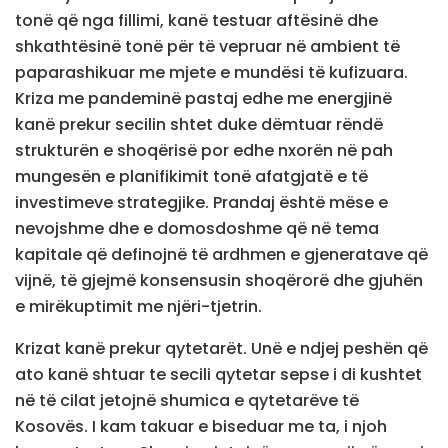
tonë që nga fillimi, kanë testuar aftësinë dhe
shkathtësinë tonë për të vepruar në ambient të
paparashikuar me mjete e mundësi të kufizuara.
Kriza me pandeminë pastaj edhe me energjinë
kanë prekur secilin shtet duke dëmtuar rëndë
strukturën e shoqërisë por edhe nxorën në pah
mungesën e planifikimit tonë afatgjatë e të
investimeve strategjike. Prandaj është mëse e
nevojshme dhe e domosdoshme që në tema
kapitale që definojnë të ardhmen e gjeneratave që
vijnë, të gjejmë konsensusin shoqërorë dhe gjuhën
e mirëkuptimit me njëri-tjetrin.
Krizat kanë prekur qytetarët. Unë e ndjej peshën që
ato kanë shtuar te secili qytetar sepse i di kushtet
në të cilat jetojnë shumica e qytetarëve të
Kosovës. I kam takuar e biseduar me ta, i njoh