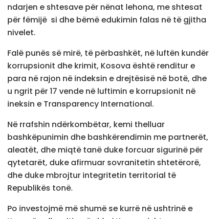
ndarjen e shtesave për nënat lehona, me shtesat
për fëmijë si dhe bëmë edukimin falas në të gjitha
nivelet.
Falë punës së mirë, të përbashkët, në luftën kundër
korrupsionit dhe krimit, Kosova është renditur e
para në rajon në indeksin e drejtësisë në botë, dhe
u ngrit për 17 vende në luftimin e korrupsionit në
ineksin e Transparency International.
Në rrafshin ndërkombëtar, kemi thelluar
bashkëpunimin dhe bashkërendimin me partnerët,
aleatët, dhe miqtë tanë duke forcuar sigurinë për
qytetarët, duke afirmuar sovranitetin shtetërorë,
dhe duke mbrojtur integritetin territorial të
Republikës tonë.
Po investojmë më shumë se kurrë në ushtrinë e