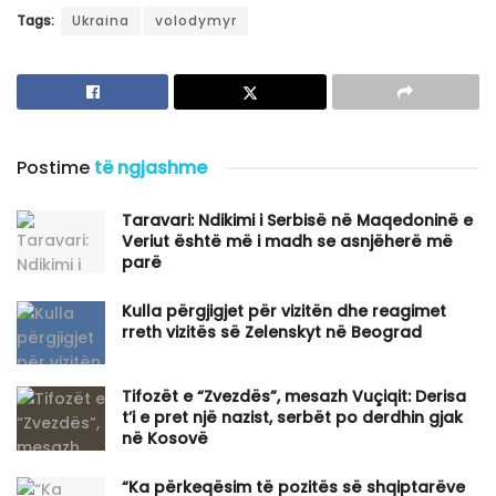
Tags:
Ukraina
volodymyr
Postime
të ngjashme
Taravari: Ndikimi i Serbisë në Maqedoninë e
Veriut është më i madh se asnjëherë më
parë
Kulla përgjigjet për vizitën dhe reagimet
rreth vizitës së Zelenskyt në Beograd
Tifozët e “Zvezdës”, mesazh Vuçiqit: Derisa
t’i e pret një nazist, serbët po derdhin gjak
në Kosovë
“Ka përkeqësim të pozitës së shqiptarëve