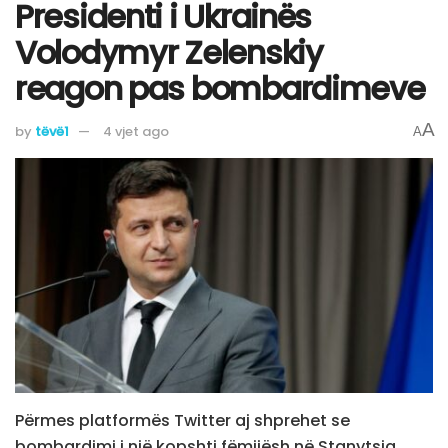
Presidenti i Ukrainës
Volodymyr Zelenskiy
reagon pas bombardimeve
A
by
tëvë1
4 vjet ago
A
Përmes platformës Twitter aj shprehet se
bombardimi i një kopshti fëmijësh në Stanytsia