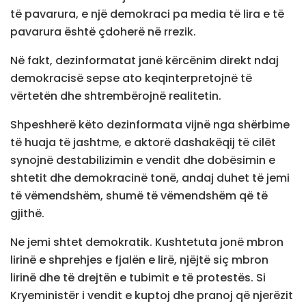
të pavarura, e një demokraci pa media të lira e të
pavarura është çdoherë në rrezik.
Në fakt, dezinformatat janë kërcënim direkt ndaj
demokracisë sepse ato keqinterpretojnë të
vërtetën dhe shtrembërojnë realitetin.
Shpeshherë këto dezinformata vijnë nga shërbime
të huaja të jashtme, e aktorë dashakëqij të cilët
synojnë destabilizimin e vendit dhe dobësimin e
shtetit dhe demokracinë tonë, andaj duhet të jemi
të vëmendshëm, shumë të vëmendshëm që të
gjithë.
Ne jemi shtet demokratik. Kushtetuta jonë mbron
lirinë e shprehjes e fjalën e lirë, njëjtë siç mbron
lirinë dhe të drejtën e tubimit e të protestës. Si
Kryeministër i vendit e kuptoj dhe pranoj që njerëzit