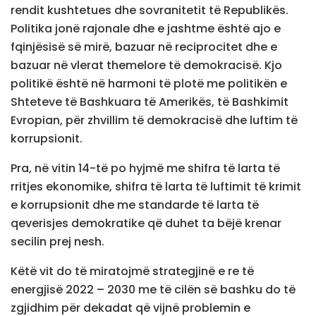
rendit kushtetues dhe sovranitetit të Republikës.
Politika jonë rajonale dhe e jashtme është ajo e
fqinjësisë së mirë, bazuar në reciprocitet dhe e
bazuar në vlerat themelore të demokracisë. Kjo
politikë është në harmoni të plotë me politikën e
Shteteve të Bashkuara të Amerikës, të Bashkimit
Evropian, për zhvillim të demokracisë dhe luftim të
korrupsionit.
Pra, në vitin 14-të po hyjmë me shifra të larta të
rritjes ekonomike, shifra të larta të luftimit të krimit
e korrupsionit dhe me standarde të larta të
qeverisjes demokratike që duhet ta bëjë krenar
secilin prej nesh.
Këtë vit do të miratojmë strategjinë e re të
energjisë 2022 – 2030 me të cilën së bashku do të
zgjidhim për dekadat që vijnë problemin e