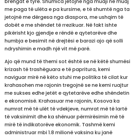
brengat e tyre. Shumica jetojnë nga muaji në muaj
me paga të ulëta e pa kursime, e të shumtë nga ta
jetojnë me dërgesa nga diaspora, me ushqim të
dobët e me shëndet të rrezikuar. Në fakt ishte
pikërisht kjo gjendje e rëndë e qytetarëve dhe
humbja e besimit në drejtësi e barazi ajo që solli
ndryshimin e madh një vit më parë.
Ajo që mund të themi sot është se në këtë shumësi
krizash të trashëguara e të papritura, kemi
naviguar mirë në këto stuhi me politika të cilat kur
krahasohen me rajonin tregojnë se ne kemi ruajtur
me sukses edhe jetët e qytetarëve edhe shëndetin
e ekonomisë. Krahasuar me rajonin, Kosova ka
numrat më të ulët të vdekjeve, numrat më të lartë
të vaksinimit dhe ka shënuar përmirësimin më të
mirë të indikatorëve ekonomik. Tashmë kemi
administruar mbi 1.8 milionë vaksina ku janë