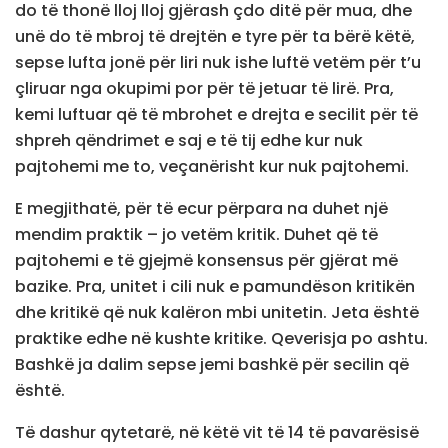
do të thonë lloj lloj gjërash çdo ditë për mua, dhe
unë do të mbroj të drejtën e tyre për ta bërë këtë,
sepse lufta jonë për liri nuk ishe luftë vetëm për t’u
çliruar nga okupimi por për të jetuar të lirë. Pra,
kemi luftuar që të mbrohet e drejta e secilit për të
shpreh qëndrimet e saj e të tij edhe kur nuk
pajtohemi me to, veçanërisht kur nuk pajtohemi.
E megjithatë, për të ecur përpara na duhet një
mendim praktik – jo vetëm kritik. Duhet që të
pajtohemi e të gjejmë konsensus për gjërat më
bazike. Pra, unitet i cili nuk e pamundëson kritikën
dhe kritikë që nuk kalëron mbi unitetin. Jeta është
praktike edhe në kushte kritike. Qeverisja po ashtu.
Bashkë ja dalim sepse jemi bashkë për secilin që
është.
Të dashur qytetarë, në këtë vit të 14 të pavarësisë