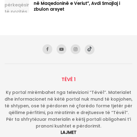
në Maqedoninë e Veriut”, Avdi Smajlaj i
zbulon arsyet
TËVË 1
Ky portal mirëmbahet nga televizioni “Tëvë1”. Materialet
dhe informacionet në këtë portal nuk mund të kopjohen,
të shtypen, ose të përdoren në çfarëdo forme tjetër për
qëllime përfitimi, pa miratimin e drejtuesve të “Tëvë1”.
Për ta shfrytëzuar materialin e këtij portali obligoheni t’i
pranoni kushtet e përdorimit.
LAJMET