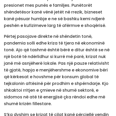
presionet mes punës e familjes. Punëtorët
shëndetësor kanë vënë jetët në rrezik, bizneset
kanë pësuar humbje e ne së bashku kemi ndjerë
peshën e kufizimeve larg të afërmve e shoqërisë.
Përtej pasojave direkte në shëndetin tonë,
pandemia solli edhe kriza të tjera në ekonominë
tonë. Ajo që tashmë është bërë e ditur është se në
një botë të ndërlidhur si kurrë më parë, krizat nuk
janë më asnjëherë lokale. Pas një pauze relativisht
të gjatë, hapja e menjëhershme e ekonomive bëri
që kërkesat e hovshme për konsum global të
tejkalonin aftësinë për prodhim e shpërndarje. Kjo
shkaktoi rritjen e çmieve në shumë sektorë, e
sidomos në atë të energjisë çka rëndoi edhe më
shumë krizën fillestare.
S’ka dyshim se krizat të cilat kanë përcjellë vendin