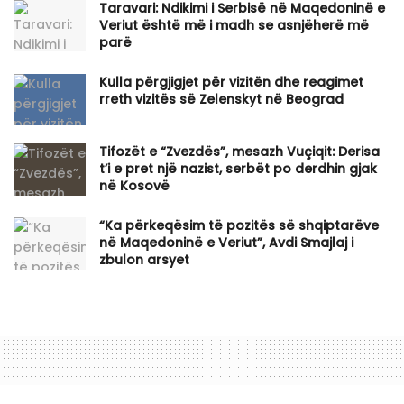
Taravari: Ndikimi i Serbisë në Maqedoninë e
Veriut është më i madh se asnjëherë më
parë
Kulla përgjigjet për vizitën dhe reagimet
rreth vizitës së Zelenskyt në Beograd
Tifozët e “Zvezdës”, mesazh Vuçiqit: Derisa
t’i e pret një nazist, serbët po derdhin gjak
në Kosovë
“Ka përkeqësim të pozitës së shqiptarëve
në Maqedoninë e Veriut”, Avdi Smajlaj i
zbulon arsyet