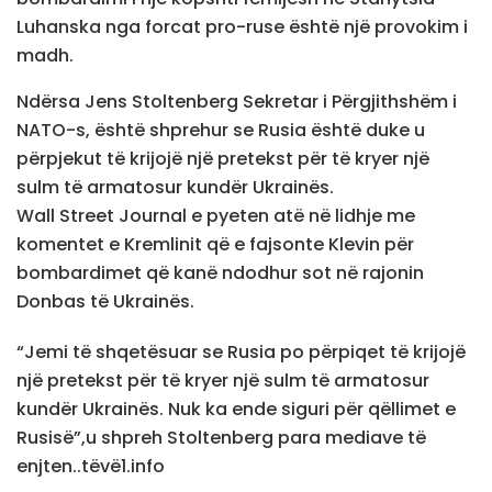
Luhanska nga forcat pro-ruse është një provokim i
madh.
Ndërsa Jens Stoltenberg Sekretar i Përgjithshëm i
NATO-s, është shprehur se Rusia është duke u
përpjekut të krijojë një pretekst për të kryer një
sulm të armatosur kundër Ukrainës.
Wall Street Journal e pyeten atë në lidhje me
komentet e Kremlinit që e fajsonte Klevin për
bombardimet që kanë ndodhur sot në rajonin
Donbas të Ukrainës.
“Jemi të shqetësuar se Rusia po përpiqet të krijojë
një pretekst për të kryer një sulm të armatosur
kundër Ukrainës. Nuk ka ende siguri për qëllimet e
Rusisë”,u shpreh Stoltenberg para mediave të
enjten..tëvë1.info