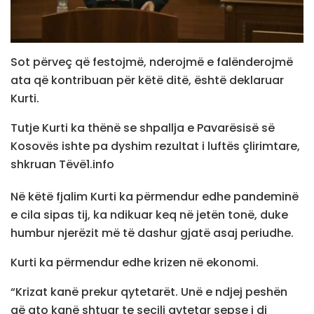
Sot përveç që festojmë, nderojmë e falënderojmë
ata që kontribuan për këtë ditë, është deklaruar
Kurti.
Tutje Kurti ka thënë se shpallja e Pavarësisë së
Kosovës ishte pa dyshim rezultat i luftës çlirimtare,
shkruan Tëvë1.info
Në këtë fjalim Kurti ka përmendur edhe pandeminë
e cila sipas tij, ka ndikuar keq në jetën tonë, duke
humbur njerëzit më të dashur gjatë asaj periudhe.
Kurti ka përmendur edhe krizen në ekonomi.
“Krizat kanë prekur qytetarët. Unë e ndjej peshën
që ato kanë shtuar te secili qytetar sepse i di