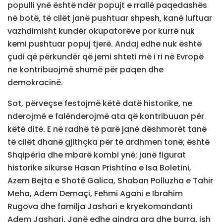
populli ynë është ndër popujt e rrallë paqedashës
në botë, të cilët janë pushtuar shpesh, kanë luftuar
vazhdimisht kundër okupatorëve por kurrë nuk
kemi pushtuar popuj tjerë. Andaj edhe nuk është
çudi që përkundër që jemi shteti më i ri në Evropë
ne kontribuojmë shumë për paqen dhe
demokracinë.
Sot, përveçse festojmë këtë datë historike, ne
nderojmë e falënderojmë ata që kontribuuan për
këtë ditë. E në radhë të parë janë dëshmorët tanë
të cilët dhanë gjithçka për të ardhmen tonë; është
Shqipëria dhe mbarë kombi ynë; janë figurat
historike sikurse Hasan Prishtina e Isa Boletini,
Azem Bejta e Shotë Galica, Shaban Polluzha e Tahir
Meha, Adem Demaçi, Fehmi Agani e Ibrahim
Rugova dhe familja Jashari e kryekomandanti
Adem Jashari. Janë edhe qindra gra dhe burra, ish