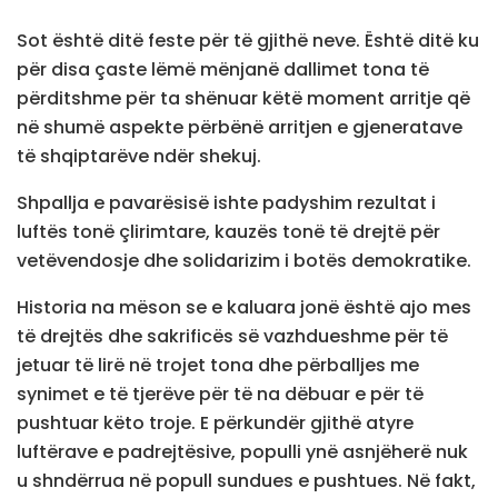
Sot është ditë feste për të gjithë neve. Është ditë ku
për disa çaste lëmë mënjanë dallimet tona të
përditshme për ta shënuar këtë moment arritje që
në shumë aspekte përbënë arritjen e gjeneratave
të shqiptarëve ndër shekuj.
Shpallja e pavarësisë ishte padyshim rezultat i
luftës tonë çlirimtare, kauzës tonë të drejtë për
vetëvendosje dhe solidarizim i botës demokratike.
Historia na mëson se e kaluara jonë është ajo mes
të drejtës dhe sakrificës së vazhdueshme për të
jetuar të lirë në trojet tona dhe përballjes me
synimet e të tjerëve për të na dëbuar e për të
pushtuar këto troje. E përkundër gjithë atyre
luftërave e padrejtësive, populli ynë asnjëherë nuk
u shndërrua në popull sundues e pushtues. Në fakt,