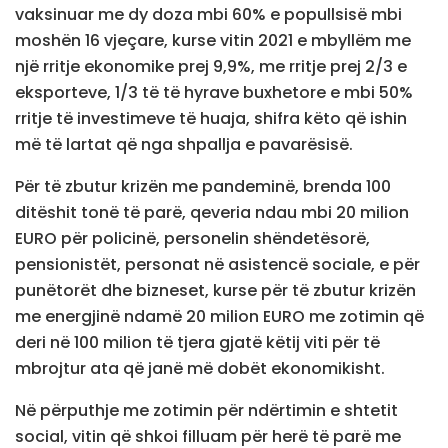
vaksinuar me dy doza mbi 60% e popullsisë mbi
moshën 16 vjeçare, kurse vitin 2021 e mbyllëm me
një rritje ekonomike prej 9,9%, me rritje prej 2/3 e
eksporteve, 1/3 të të hyrave buxhetore e mbi 50%
rritje të investimeve të huaja, shifra këto që ishin
më të lartat që nga shpallja e pavarësisë.
Për të zbutur krizën me pandeminë, brenda 100
ditëshit tonë të parë, qeveria ndau mbi 20 milion
EURO për policinë, personelin shëndetësorë,
pensionistët, personat në asistencë sociale, e për
punëtorët dhe bizneset, kurse për të zbutur krizën
me energjinë ndamë 20 milion EURO me zotimin që
deri në 100 milion të tjera gjatë këtij viti për të
mbrojtur ata që janë më dobët ekonomikisht.
Në përputhje me zotimin për ndërtimin e shtetit
social, vitin që shkoi filluam për herë të parë me