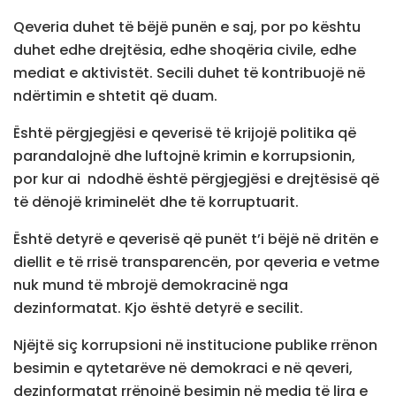
Qeveria duhet të bëjë punën e saj, por po kështu
duhet edhe drejtësia, edhe shoqëria civile, edhe
mediat e aktivistët. Secili duhet të kontribuojë në
ndërtimin e shtetit që duam.
Është përgjegjësi e qeverisë të krijojë politika që
parandalojnë dhe luftojnë krimin e korrupsionin,
por kur ai ndodhë është përgjegjësi e drejtësisë që
të dënojë kriminelët dhe të korruptuarit.
Është detyrë e qeverisë që punët t’i bëjë në dritën e
diellit e të rrisë transparencën, por qeveria e vetme
nuk mund të mbrojë demokracinë nga
dezinformatat. Kjo është detyrë e secilit.
Njëjtë siç korrupsioni në institucione publike rrënon
besimin e qytetarëve në demokraci e në qeveri,
dezinformatat rrënojnë besimin në media të lira e