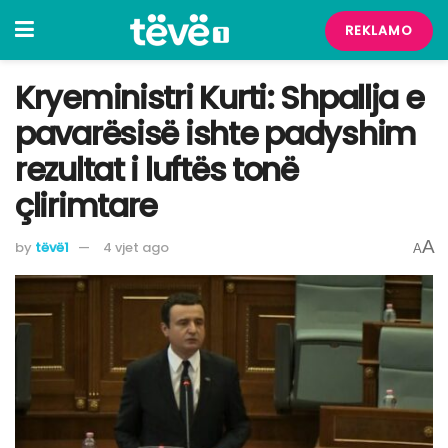
REKLAMO
Kryeministri Kurti: Shpallja e
pavarësisë ishte padyshim
rezultat i luftës tonë
çlirimtare
A
by
tëvë1
4 vjet ago
A