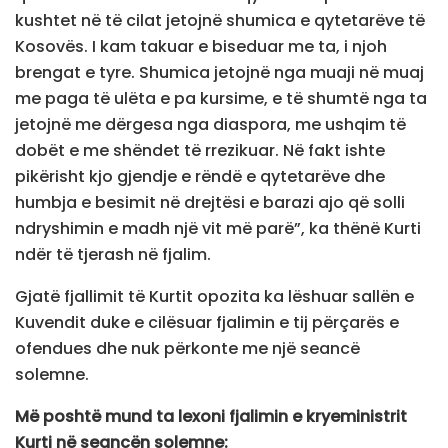
kushtet në të cilat jetojnë shumica e qytetarëve të
Kosovës. I kam takuar e biseduar me ta, i njoh
brengat e tyre. Shumica jetojnë nga muaji në muaj
me paga të ulëta e pa kursime, e të shumtë nga ta
jetojnë me dërgesa nga diaspora, me ushqim të
dobët e me shëndet të rrezikuar. Në fakt ishte
pikërisht kjo gjendje e rëndë e qytetarëve dhe
humbja e besimit në drejtësi e barazi ajo që solli
ndryshimin e madh një vit më parë”, ka thënë Kurti
ndër të tjerash në fjalim.
Gjatë fjallimit të Kurtit opozita ka lëshuar sallën e
Kuvendit duke e cilësuar fjalimin e tij përçarës e
ofendues dhe nuk përkonte me një seancë
solemne.
Më poshtë mund ta lexoni fjalimin e kryeministrit
Kurti në seancën solemne: