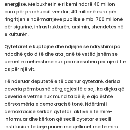
energjisë. Me buxhetin e ri kemi ndarë 40 milion
euro për prodhuesit vendor; 40 milionë euro për
ringritjen e ndërmarrjeve publike e mbi 700 milionë
për sigurinë, infrastrukturën, arsimin, shëndetësinë
e kulturën.
Qytetarët e kuptojnë dhe ndjejnë se ndryshimi po
ndodhë çdo ditë dhe ata janë të vetëdijshëm se
dëmet e mëhershme nuk përmirësohen për një dit e
as për një vit.
Të nderuar deputetë e të dashur qytetarë, derisa
qeveria përmbushë përgjegjësitë e saj, ka diçka që
qeveria e vetme nuk mund ta bëjë, e ajo është
përsosmëria e demokracisë tonë. Ndërtimi i
demokracisë kërkon qytetari aktive e të mirë-
informuar dhe kërkon që secili qytetar e secili
institucion të bëjë punën me qëllimet më të mira.