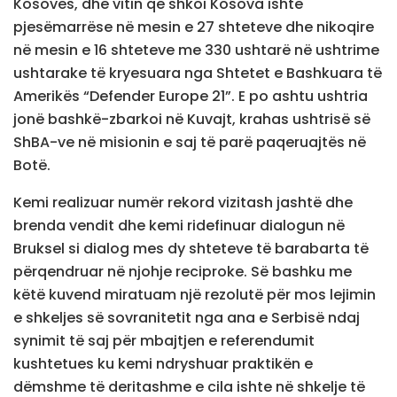
Kosovës, dhe vitin që shkoi Kosova ishte
pjesëmarrëse në mesin e 27 shteteve dhe nikoqire
në mesin e 16 shteteve me 330 ushtarë në ushtrime
ushtarake të kryesuara nga Shtetet e Bashkuara të
Amerikës “Defender Europe 21”. E po ashtu ushtria
jonë bashkë-zbarkoi në Kuvajt, krahas ushtrisë së
ShBA-ve në misionin e saj të parë paqeruajtës në
Botë.
Kemi realizuar numër rekord vizitash jashtë dhe
brenda vendit dhe kemi ridefinuar dialogun në
Bruksel si dialog mes dy shteteve të barabarta të
përqendruar në njohje reciproke. Së bashku me
këtë kuvend miratuam një rezolutë për mos lejimin
e shkeljes së sovranitetit nga ana e Serbisë ndaj
synimit të saj për mbajtjen e referendumit
kushtetues ku kemi ndryshuar praktikën e
dëmshme të deritashme e cila ishte në shkelje të