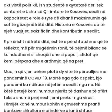
aktivistë politikë, ish studentë e qytetarë deri tek
ushtarët e Ushtrisë Çlirimtare të Kosovës, secili në
kapacitetet e role e tyre që dhanë maksimumin që
sot të gëzojmë këtë ditë. Historia e Kosovës do të
njeh vuajtjet, sakrificën dhe kontributin e secilit.
E pikërisht në këtë ditë, është e përshtatshme që të
reflektojmë për rrugëtimin tonë, të bëjmë bilanc se
ku ndodhemi si shoqëri dhe si popull, sfidat që
kemi përpara dhe e ardhmja që na pret.
Muajin që vjen bëhen plotë dy vite të përballjes me
pandeminë COVID-19. Marrë nga çdo aspekt, kjo
pandemi ka ndikuar në jetën e secilit nga ne. Në
këtë betejë kemi humbur njerëz të dashur e të afërt
teksa shumë prej nesh jemi prekur nga virusi.
Fëmijët kanë humbur kohën e çmueshme pranë
bankave shkollore e prindërve u janë shtuar