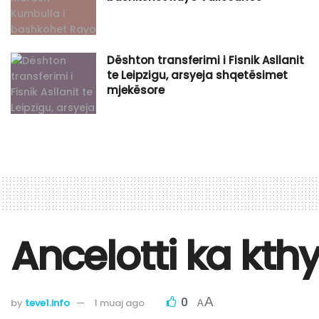
Dështon transferimi i Fisnik Asllanit
te Leipzigu, arsyeja shqetësimet
mjekësore
Ancelotti ka kthy
0
A
by
teve1.info
1 muaj ago
A