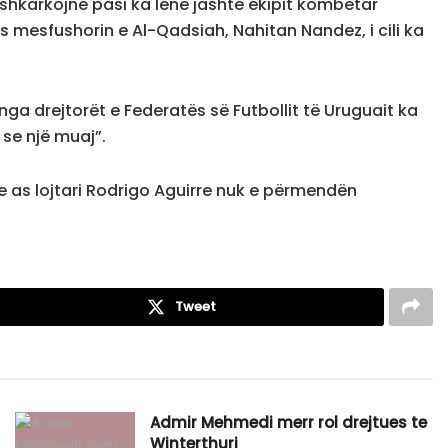
 shkarkojnë pasi ka lënë jashtë ekipit kombëtar
s mesfushorin e Al-Qadsiah, Nahitan Nandez, i cili ka
 nga drejtorët e Federatës së Futbollit të Uruguait ka
 se një muaj”.
he as lojtari Rodrigo Aguirre nuk e përmendën
Tweet
Admir Mehmedi merr rol drejtues te
Winterthuri