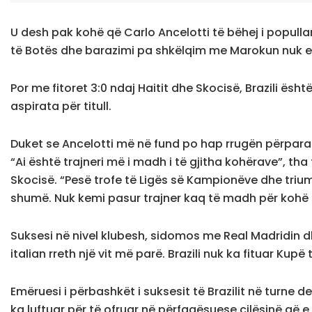
U desh pak kohë që Carlo Ancelotti të bëhej i popullar
të Botës dhe barazimi pa shkëlqim me Marokun nuk e 
Por me fitoret 3:0 ndaj Haitit dhe Skocisë, Brazili ës
aspirata për titull.
Duket se Ancelotti më në fund po hap rrugën përpar
“Ai është trajneri më i madh i të gjitha kohërave”, tha t
Skocisë. “Pesë trofe të Ligës së Kampionëve dhe triu
shumë. Nuk kemi pasur trajner kaq të madh për kohë t
Suksesi në nivel klubesh, sidomos me Real Madridin dhe
italian rreth një vit më parë. Brazili nuk ka fituar Kupë
Emëruesi i përbashkët i suksesit të Brazilit në turne deri 
ka luftuar për të ofruar në përfaqësuese cilësinë që e 