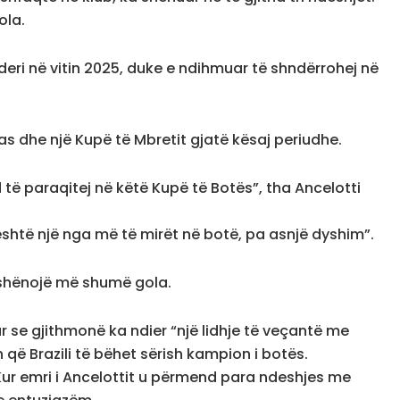
ola.
 deri në vitin 2025, duke e ndihmuar të shndërrohej në
gas dhe një Kupë të Mbretit gjatë kësaj periudhe.
të paraqitej në këtë Kupë të Botës”, tha Ancelotti
 është një nga më të mirët në botë, pa asnjë dyshim”.
ë shënojë më shumë gola.
ar se gjithmonë ka ndier “një lidhje të veçantë me
 që Brazili të bëhet sërish kampion i botës.
Kur emri i Ancelottit u përmend para ndeshjes me