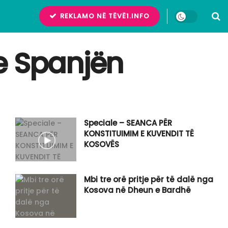
REKLAMO NË TËVË1.INFO
e Spanjën
Speciale – SEANCA PËR
KONSTITUIMIM E KUVENDIT TË
KOSOVËS
Mbi tre orë pritje për të dalë nga
Kosova në Dheun e Bardhë