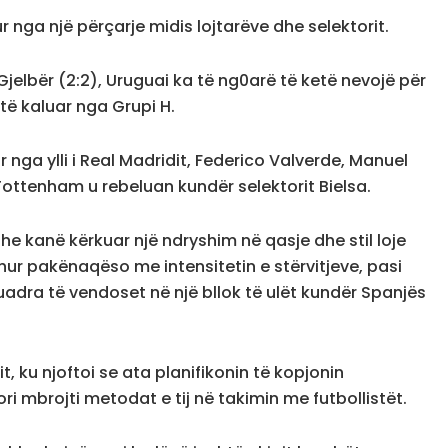
r nga një përçarje midis lojtarëve dhe selektorit.
jelbër (2:2), Uruguai ka të ng0arë të ketë nevojë për
 të kaluar nga Grupi H.
nga ylli i Real Madridit, Federico Valverde, Manuel
ottenham u rebeluan kundër selektorit Bielsa.
dhe kanë kërkuar një ndryshim në qasje dhe stil loje
ur pakënaqëso me intensitetin e stërvitjeve, pasi
adra të vendoset në një bllok të ulët kundër Spanjës
pit, ku njoftoi se ata planifikonin të kopjonin
ri mbrojti metodat e tij në takimin me futbollistët.