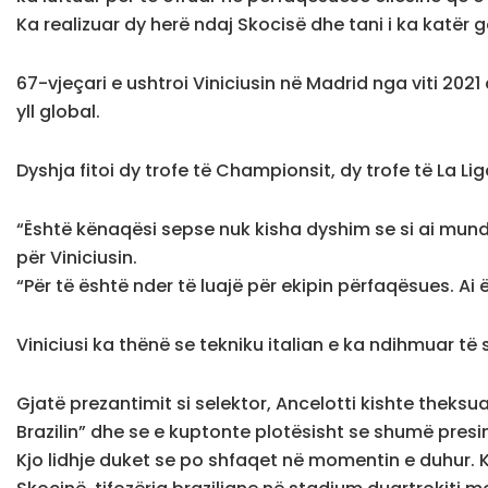
Ka realizuar dy herë ndaj Skocisë dhe tani i ka katër g
67-vjeçari e ushtroi Viniciusin në Madrid nga viti 2021
yll global.
Dyshja fitoi dy trofe të Championsit, dy trofe të La Li
“Është kënaqësi sepse nuk kisha dyshim se si ai mund 
për Viniciusin.
“Për të është nder të luajë për ekipin përfaqësues. Ai
Viniciusi ka thënë se tekniku italian e ka ndihmuar t
Gjatë prezantimit si selektor, Ancelotti kishte theksu
Brazilin” dhe se e kuptonte plotësisht se shumë presin
Kjo lidhje duket se po shfaqet në momentin e duhur. 