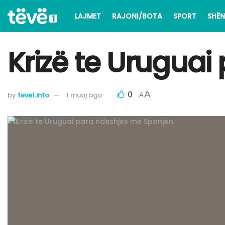
LAJMET
RAJONI/BOTA
SPORT
SHËN
Krizë te Urugua
0
A
by
teve1.info
1 muaj ago
A