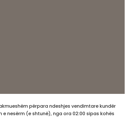
 palakmueshëm përpara ndeshjes vendimtare kundër
in e nesërm (e shtunë), nga ora 02:00 sipas kohës