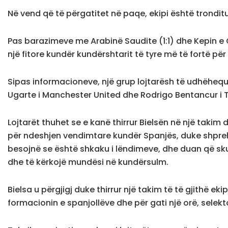
Në vend që të përgatitet në paqe, ekipi është tronditu
Pas barazimeve me Arabinë Saudite (1:1) dhe Kepin e G
një fitore kundër kundërshtarit të tyre më të fortë për
Sipas informacioneve, një grup lojtarësh të udhëhequr 
Ugarte i Manchester United dhe Rodrigo Bentancur i T
Lojtarët thuhet se e kanë thirrur Bielsën në një takim 
për ndeshjen vendimtare kundër Spanjës, duke shpreh
besojnë se është shkaku i lëndimeve, dhe duan që sku
dhe të kërkojë mundësi në kundërsulm.
Bielsa u përgjigj duke thirrur një takim të të gjithë eki
formacionin e spanjollëve dhe për gati një orë, selekto