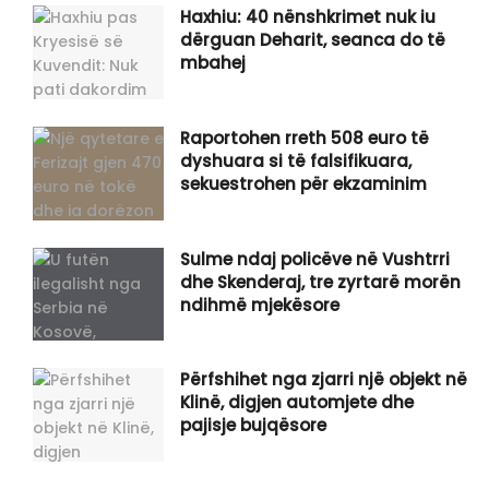
Haxhiu: 40 nënshkrimet nuk iu
dërguan Deharit, seanca do të
mbahej
Raportohen rreth 508 euro të
dyshuara si të falsifikuara,
sekuestrohen për ekzaminim
Sulme ndaj policëve në Vushtrri
dhe Skenderaj, tre zyrtarë morën
ndihmë mjekësore
Përfshihet nga zjarri një objekt në
Klinë, digjen automjete dhe
pajisje bujqësore