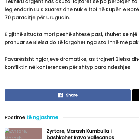
Tekniku argjentinas akuzoi lojtarët se po përpiqen ta
legjendarin Luis Suarez dhe nuk e ftoi në Kupën e Botë
70 paraqitje për Uruguain.
E gjithë situata mori peshë shtesë pasi, thuhet se një
pranuar se Bielsa do të largohet nga stoli “në më pak
Pavarësisht ngjarjeve dramatike, as trajneri Bielsa d
konfliktin në konferencën për shtyp para ndeshjes
Share
Postime
të ngjashme
Zyrtare, Marash Kumbulla i
bashkohet Rayo Vallecanos