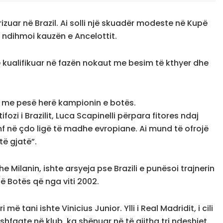
izuar në Brazil. Ai solli një skuadër modeste në Kupë
ndihmoi kauzën e Ancelottit.
htë kualifikuar në fazën nokaut me besim të kthyer dhe
a me pesë herë kampionin e botës.
ifozi i Brazilit, Luca Scapinelli përpara fitores ndaj
mf në çdo ligë të madhe evropiane. Ai mund të ofrojë
ë gjatë”.
 Milanin, ishte arsyeja pse Brazili e punësoi trajnerin
 të Botës që nga viti 2002.
më tani ishte Vinicius Junior. Ylli i Real Madridit, i cili
shfaqte në klub, ka shënuar në të gjitha tri ndeshjet.