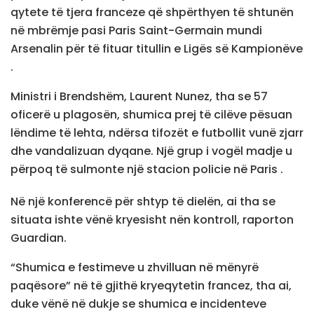
qytete të tjera franceze që shpërthyen të shtunën
në mbrëmje pasi Paris Saint-Germain mundi
Arsenalin për të fituar titullin e Ligës së Kampionëve
.
Ministri i Brendshëm, Laurent Nunez, tha se 57
oficerë u plagosën, shumica prej të cilëve pësuan
lëndime të lehta, ndërsa tifozët e futbollit vunë zjarr
dhe vandalizuan dyqane. Një grup i vogël madje u
përpoq të sulmonte një stacion policie në Paris .
Në një konferencë për shtyp të dielën, ai tha se
situata ishte vënë kryesisht nën kontroll, raporton
Guardian.
“Shumica e festimeve u zhvilluan në mënyrë
paqësore” në të gjithë kryeqytetin francez, tha ai,
duke vënë në dukje se shumica e incidenteve