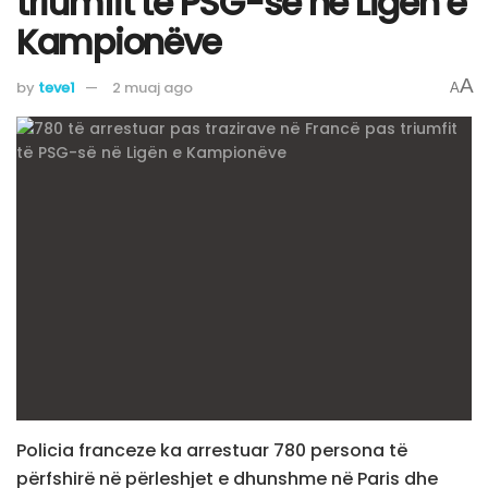
triumfit të PSG-së në Ligën e
Kampionëve
A
by
teve1
2 muaj ago
A
Policia franceze ka arrestuar 780 persona të
përfshirë në përleshjet e dhunshme në Paris dhe