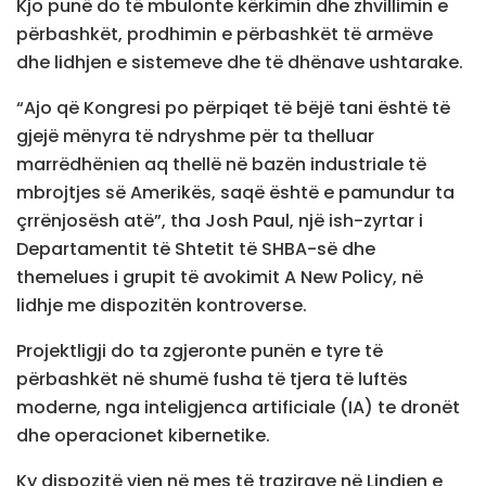
Kjo punë do të mbulonte kërkimin dhe zhvillimin e
përbashkët, prodhimin e përbashkët të armëve
dhe lidhjen e sistemeve dhe të dhënave ushtarake.
“Ajo që Kongresi po përpiqet të bëjë tani është të
gjejë mënyra të ndryshme për ta thelluar
marrëdhënien aq thellë në bazën industriale të
mbrojtjes së Amerikës, saqë është e pamundur ta
çrrënjosësh atë”, tha Josh Paul, një ish-zyrtar i
Departamentit të Shtetit të SHBA-së dhe
themelues i grupit të avokimit A New Policy, në
lidhje me dispozitën kontroverse.
Projektligji do ta zgjeronte punën e tyre të
përbashkët në shumë fusha të tjera të luftës
moderne, nga inteligjenca artificiale (IA) te dronët
dhe operacionet kibernetike.
Ky dispozitë vjen në mes të trazirave në Lindjen e