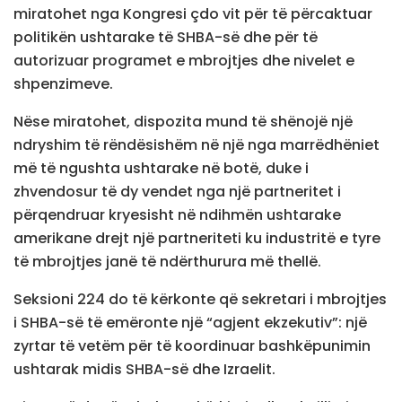
miratohet nga Kongresi çdo vit për të përcaktuar
politikën ushtarake të SHBA-së dhe për të
autorizuar programet e mbrojtjes dhe nivelet e
shpenzimeve.
Nëse miratohet, dispozita mund të shënojë një
ndryshim të rëndësishëm në një nga marrëdhëniet
më të ngushta ushtarake në botë, duke i
zhvendosur të dy vendet nga një partneritet i
përqendruar kryesisht në ndihmën ushtarake
amerikane drejt një partneriteti ku industritë e tyre
të mbrojtjes janë të ndërthurura më thellë.
Seksioni 224 do të kërkonte që sekretari i mbrojtjes
i SHBA-së të emëronte një “agjent ekzekutiv”: një
zyrtar të vetëm për të koordinuar bashkëpunimin
ushtarak midis SHBA-së dhe Izraelit.