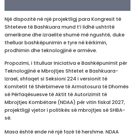
Një dispozitë në një projektligj para Kongresit të
Shteteve të Bashkuara mund t’i lidhë ushtritë
amerikane dhe izraelite shumë më ngushtë, duke
thelluar bashkëpunimin e tyre në kërkimin,
prodhimin dhe teknologjinë e armëve.
Propozimi, i titulluar Iniciativa e Bashkëpunimit për
Teknologjinë e Mbrojtjes Shtetet e Bashkuara-
Izrael, shfaqet si Seksioni 224 i versionit të
Komitetit të Shërbimeve të Armatosura të Dhomës
së Përfaqësuesve të Aktit të Autorizimit të
Mbrojtjes Kombëtare (NDAA) për vitin fiskal 2027,
projektligji vjetor i politikës së mbrojtjes së SHBA-
së.
Masa është ende në një fazë të hershme. NDAA