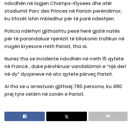
ndodhën në lagjen Champs-Elysees dhe afër
stadiumit Parc des Princes në Parisin perëndimor,
ku tifozët ishin mbledhur për të parë ndeshjen.
Policia ndërhyri gjithashtu pesë herë gjatë natës
për të parandaluar njerëzit të bllokonin trafikun në
rrugën kryesore rreth Parisit, tha ai.
Nunez tha se incidente ndodhën në rreth 15 qytete
në Francë , duke përshkruar vandalizimin e “një deri
në dy” dyqaneve në ato qytete përveç Parisit.
Ai tha se u arrestuan gjithsej 780 persona, ku 480
prej tyre vetëm në zonën e Parisit.