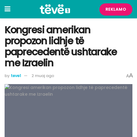
REKLAMO
Kongresi amerikan
propozon lidhje të
paprecedentë ushtarake
me Izraelin
A
by
teve1
2 muaj ago
A