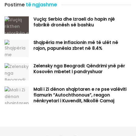
Postime
të ngjashme
Vuçiq: Serbia dhe Izraeli do hapin një
fabrikë dronësh së bashku
Shqipëria me inflacionin më të ulët në
rajon, papunësia zbret në 8.4%
Zelensky nga Beogradi: Qëndrimi ynë për
Kosovën mbetet i pandryshuar
​Mali i Zi dënon shqiptaren e re pse valëviti
flamurin “Autochthonous”, reagon
nënkryetari i Kuvendit, Nikollë Camaj