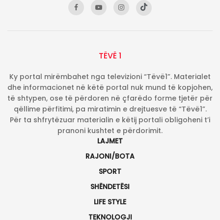
TËVË 1
Ky portal mirëmbahet nga televizioni “Tëvë1”. Materialet
dhe informacionet në këtë portal nuk mund të kopjohen,
të shtypen, ose të përdoren në çfarëdo forme tjetër për
qëllime përfitimi, pa miratimin e drejtuesve të “Tëvë1”.
Për ta shfrytëzuar materialin e këtij portali obligoheni t’i
pranoni kushtet e përdorimit.
LAJMET
RAJONI/BOTA
SPORT
SHËNDETËSI
LIFE STYLE
TEKNOLOGJI