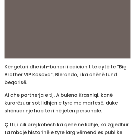
Këngëtari dhe ish-banori i edicionit të dytë të “Big
Brother VIP Kosova”, Blerando, i ka dhënë fund
beqarisë.
Ai dhe partnerja e tij, Albulena Krasniqi, kanë
kurorëzuar sot lidhjen e tyre me martesë, duke
shënuar një hap të ri në jetën personale.
Çifti, i cili prej kohësh ka qenë në lidhje, ka zgjedhur
ta mbajë historinë e tyre larg vëmendjes publike.