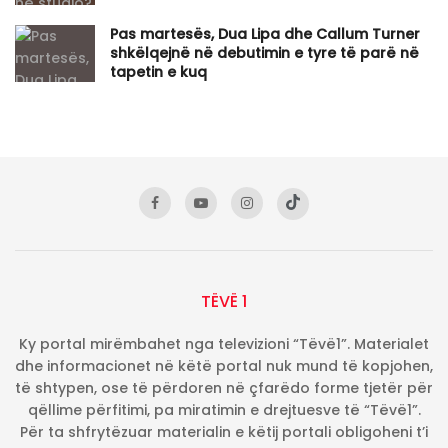
Pas martesës, Dua Lipa dhe Callum Turner
shkëlqejnë në debutimin e tyre të parë në
tapetin e kuq
TËVË 1
Ky portal mirëmbahet nga televizioni “Tëvë1”. Materialet
dhe informacionet në këtë portal nuk mund të kopjohen,
të shtypen, ose të përdoren në çfarëdo forme tjetër për
qëllime përfitimi, pa miratimin e drejtuesve të “Tëvë1”.
Për ta shfrytëzuar materialin e këtij portali obligoheni t’i