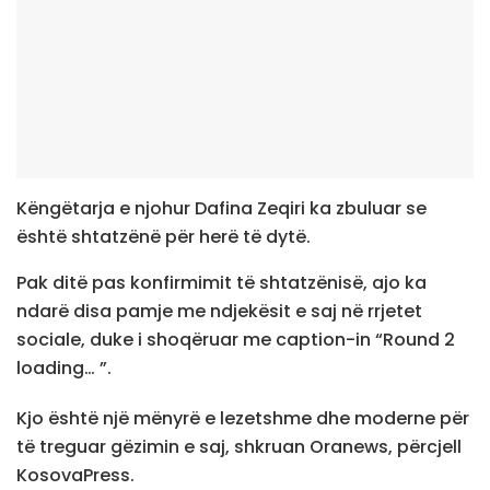
Këngëtarja e njohur Dafina Zeqiri ka zbuluar se
është shtatzënë për herë të dytë.
Pak ditë pas konfirmimit të shtatzënisë, ajo ka
ndarë disa pamje me ndjekësit e saj në rrjetet
sociale, duke i shoqëruar me caption-in “Round 2
loading… ”.
Kjo është një mënyrë e lezetshme dhe moderne për
të treguar gëzimin e saj, shkruan Oranews, përcjell
KosovaPress.