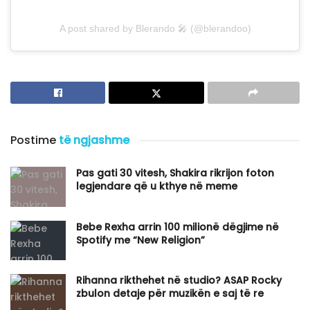
A post shared by Blerando 🎤 (@blerandoo)
Postime
të ngjashme
Pas gati 30 vitesh, Shakira rikrijon foton
legjendare që u kthye në meme
Bebe Rexha arrin 100 milionë dëgjime në
Spotify me “New Religion”
Rihanna rikthehet në studio? ASAP Rocky
zbulon detaje për muzikën e saj të re