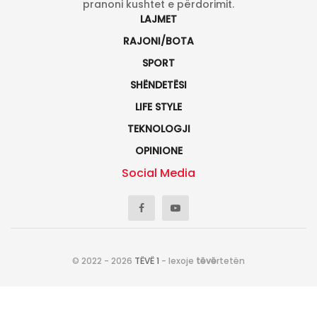
pranoni kushtet e përdorimit.
LAJMET
RAJONI/BOTA
SPORT
SHËNDETËSI
LIFE STYLE
TEKNOLOGJI
OPINIONE
Social Media
© 2022 - 2026
TËVË 1
- lexoje
tëvë
rtetën