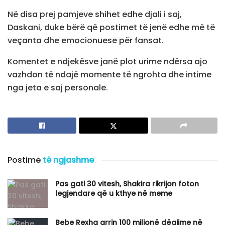
Në disa prej pamjeve shihet edhe djali i saj,
Daskani, duke bërë që postimet të jenë edhe më të
veçanta dhe emocionuese për fansat.
Komentet e ndjekësve janë plot urime ndërsa ajo
vazhdon të ndajë momente të ngrohta dhe intime
nga jeta e saj personale.
Postime
të ngjashme
Pas gati 30 vitesh, Shakira rikrijon foton
legjendare që u kthye në meme
Bebe Rexha arrin 100 milionë dëgjime në