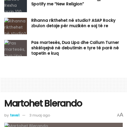
Spotify me “New Religion”
Rihanna rikthehet në studio? ASAP Rocky
zbulon detaje për muzikën e saj të re
Pas martesës, Dua Lipa dhe Callum Turner
shkëlqejnë në debutimin e tyre të parë në
tapetin e kuq
Martohet Blerando
A
by
teve1
3 muaj ago
A