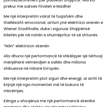
jashtëzakonshëm për publikun shqiptar: Alis ka
prekur me sukses Finalen e Madhe!
Me një interpretim vokal të fuqishëm dhe
thellësisht emocional, artisti ynë elektrizoi arenën e
Wiener Stadthalle, duke i siguruar Shqipërisë
biletën për në natën e shumëpritur të së shtunës.
“Nân” elektrizon skenën
Alis dhuroi një performancë të shkëlqyer që tërhoqi
menjëherë vëmendjen e sallës dhe miliona
shikuesve në mbarë Evropën.
Me një interpretim plot siguri dhe energji, ai arriti të
krijojë një nga momentet më të bukura të
mbrëmjes.
Kënga u shoqërua me një performancë skenike