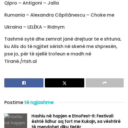
Qipro – Antigoni – Jalla
Rumania – Alexandra Căpitănescu – Choke me
Ukraina – LELÉKA – Ridnym
Tashmë sytë dhe zemrat janë drejtuar te e shtuna,
ku Alis do të ngjitet sërish në skenë me shpresën,
pse jo, për të sjellë trofeun e madh në
Tiranë./rtsh.al
Postime
të ngjashme
Haxhiu në hapjen e EtnoFest-it: Festivali
është lidhur aq fort me Kukajn, sa vështirë
të mendohet diku tjetër