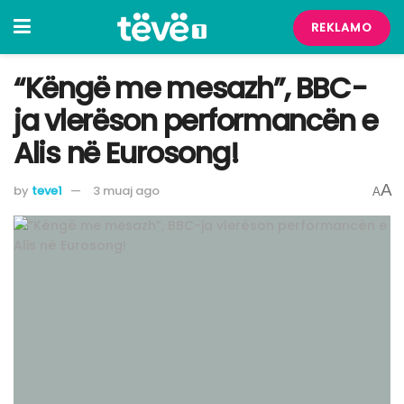
REKLAMO
“Këngë me mesazh”, BBC-
ja vlerëson performancën e
Alis në Eurosong!
A
by
teve1
3 muaj ago
A