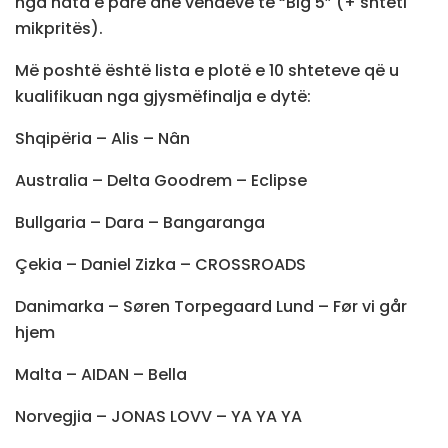
nga nata e parë dhe vendeve të “Big 5” (+ shteti
mikpritës).
Më poshtë është lista e plotë e 10 shteteve që u
kualifikuan nga gjysmëfinalja e dytë:
Shqipëria – Alis – Nân
Australia – Delta Goodrem – Eclipse
Bullgaria – Dara – Bangaranga
Çekia – Daniel Zizka – CROSSROADS
Danimarka – Søren Torpegaard Lund – Før vi går
hjem
Malta – AIDAN – Bella
Norvegjia – JONAS LOVV – YA YA YA