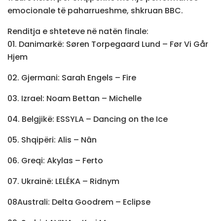
emocionale të paharrueshme, shkruan BBC.
Renditja e shteteve në natën finale:
01. Danimarkë: Søren Torpegaard Lund – Før Vi Går
Hjem
02. Gjermani: Sarah Engels – Fire
03. Izrael: Noam Bettan – Michelle
04. Belgjikë: ESSYLA – Dancing on the Ice
05. Shqipëri: Alis – Nân
06. Greqi: Akylas – Ferto
07. Ukrainë: LELÉKA – Ridnym
08Australi: Delta Goodrem – Eclipse