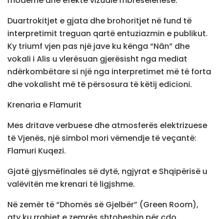
moderne dhe efekte vizuale mbresëlënëse.
Duartrokitjet e gjata dhe brohoritjet në fund të
interpretimit treguan qartë entuziazmin e publikut.
Ky triumf vjen pas një jave ku kënga “Nân” dhe
vokali i Alis u vlerësuan gjerësisht nga mediat
ndërkombëtare si një nga interpretimet më të forta
dhe vokalisht më të përsosura të këtij edicioni.
Krenaria e Flamurit
Mes dritave verbuese dhe atmosferës elektrizuese
të Vjenës, një simbol mori vëmendje të veçantë:
Flamuri Kuqezi.
Gjatë gjysmëfinales së dytë, ngjyrat e Shqipërisë u
valëvitën me krenari të ligjshme.
Në zemër të “Dhomës së Gjelbër” (Green Room),
aty ku rrahjet e zemrës shtoheshin për çdo