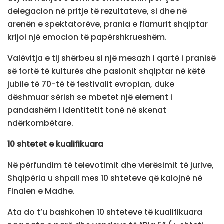
delegacion në pritje të rezultateve, si dhe në
arenën e spektatorëve, prania e flamurit shqiptar
krijoi një emocion të papërshkrueshëm.
Valëvitja e tij shërbeu si një mesazh i qartë i pranisë
së fortë të kulturës dhe pasionit shqiptar në këtë
jubile të 70-të të festivalit evropian, duke
dëshmuar sërish se mbetet një element i
pandashëm i identitetit tonë në skenat
ndërkombëtare.
10 shtetet e kualifikuara
Në përfundim të televotimit dhe vlerësimit të jurive,
Shqipëria u shpall mes 10 shteteve që kalojnë në
Finalen e Madhe.
Ata do t’u bashkohen 10 shteteve të kualifikuara