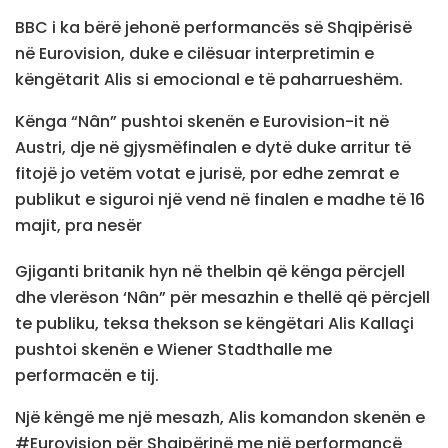
BBC i ka bërë jehonë performancës së Shqipërisë
në Eurovision, duke e cilësuar interpretimin e
këngëtarit Alis si emocional e të paharrueshëm.
Kënga “Nân” pushtoi skenën e Eurovision-it në
Austri, dje në gjysmëfinalen e dytë duke arritur të
fitojë jo vetëm votat e jurisë, por edhe zemrat e
publikut e siguroi një vend në finalen e madhe të 16
majit, pra nesër
Gjiganti britanik hyn në thelbin që kënga përcjell
dhe vlerëson ‘Nân” për mesazhin e thellë që përcjell
te publiku, teksa thekson se këngëtari Alis Kallaçi
pushtoi skenën e Wiener Stadthalle me
performacën e tij.
Një këngë me një mesazh, Alis komandon skenën e
#Eurovision për Shqipërinë me një performancë