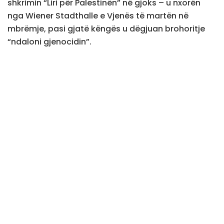
shkrimin “Liri për Palestinën” në gjoks – u nxorën
nga Wiener Stadthalle e Vjenës të martën në
mbrëmje, pasi gjatë këngës u dëgjuan brohoritje
“ndaloni gjenocidin”.
“Isha në dijeni,” tha Noam Bettan, përfaqësuesi i
Izraelit, për BBC-në. “Dëgjova se kishte fishkëllima e
gjithçka tjetër, dhe pati një moment, si, një efekt
“uau”, e dini? Pak shok.”
Prania e Izraelit në Eurovision ka qenë e
diskutueshme që nga fillimi i luftës në Gaza në vitin
2023.
Transmetuesit publikë të pesë vendeve – Spanjës,
Holandës, Irlandës, Islandës dhe Sllovenisë – po e
bojkotojnë ngjarjen e këtij viti, duke e bërë atë më
të voglin që nga viti 2003.