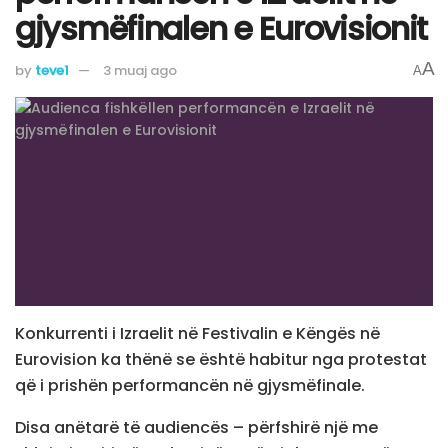
gjysmëfinalen e Eurovisionit
A
by
teve1
3 muaj ago
A
Konkurrenti i Izraelit në Festivalin e Këngës në
Eurovision ka thënë se është habitur nga protestat
që i prishën performancën në gjysmëfinale.
Disa anëtarë të audiencës – përfshirë një me