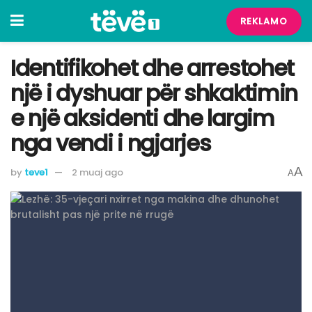
REKLAMO
Identifikohet dhe arrestohet
një i dyshuar për shkaktimin
e një aksidenti dhe largim
nga vendi i ngjarjes
A
by
teve1
2 muaj ago
A