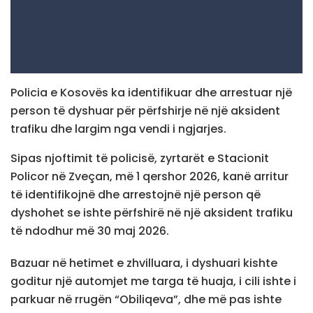
Policia e Kosovës ka identifikuar dhe arrestuar një
person të dyshuar për përfshirje në një aksident
trafiku dhe largim nga vendi i ngjarjes.
Sipas njoftimit të policisë, zyrtarët e Stacionit
Policor në Zveçan, më 1 qershor 2026, kanë arritur
të identifikojnë dhe arrestojnë një person që
dyshohet se ishte përfshirë në një aksident trafiku
të ndodhur më 30 maj 2026.
Bazuar në hetimet e zhvilluara, i dyshuari kishte
goditur një automjet me targa të huaja, i cili ishte i
parkuar në rrugën “Obiliqeva”, dhe më pas ishte