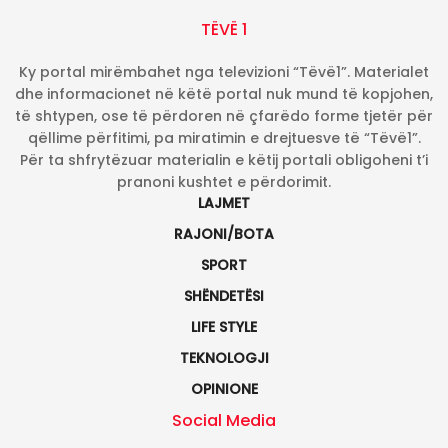
TËVË 1
Ky portal mirëmbahet nga televizioni “Tëvë1”. Materialet
dhe informacionet në këtë portal nuk mund të kopjohen,
të shtypen, ose të përdoren në çfarëdo forme tjetër për
qëllime përfitimi, pa miratimin e drejtuesve të “Tëvë1”.
Për ta shfrytëzuar materialin e këtij portali obligoheni t’i
pranoni kushtet e përdorimit.
LAJMET
RAJONI/BOTA
SPORT
SHËNDETËSI
LIFE STYLE
TEKNOLOGJI
OPINIONE
Social Media