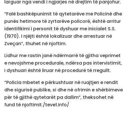
larguar nga vendi i ngjarjes në drejtim të panjohur.
“Falë bashkëpunimit të qytetarëve me Policinë dhe
punës hetimore të zyrtarëve policorë, është arritur
identifikimi i personit të dyshuar me inicialet S.S.
(1970). I njëjti është lokalizuar dhe arrestuar në
Zveçan”, thuhet në njoftim.
Lidhur me rastin janë ndërmarrë të gjitha veprimet
e nevojshme procedurale, ndërsa pas intervistimit,
i dyshuari është liruar në procedurë të rregullt.
“Policia mbetet e përkushtuar në ruajtjen e rendit
dhe sigurisë publike, si dhe në ofrimin e shërbimeve
për të gjithë qytetarët pa dallim”, theksohet në
fund të njoftimit./teve1.info/