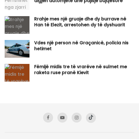
digjen automjete dhe pajisje bujqësore
Rrahje mes një gruaje dhe dy burrave në
Han të Elezit, arrestohen dy të dyshuarit
Vdes një person në Graçanicë, policia nis
hetimet
Fëmijë midis tre të vrarëve në sulmet me
raketa ruse pranë Kievit