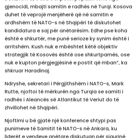
gjenocidi, mbajti samitin e radhës në Turqi. Kosova
duhet të veprojë menjëherë që në samitin e
ardhshëm të NATO-s në Shqipëri të diskutohet
kandidatura e saj për anëtarësim. Edhe pse koha
është e shkurtër, me punë serioze ky synim është i
arritshëm. Kush nuk e mbështet këtë objektiv
strategjik të Kosovës është ose shkurtpamës, ose
nuk e kupton përgjegjësinë e postit që mban”, ka
shkruar Haradinaj.
Ndryshe, sekretari i Përgjithshëm i NATO-s, Mark
Rutte, njoftoi të mërkurën nga Turqia se samiti i
radhës i Aleancës së Atlantikut të Veriut do të
zhvillohet në Shqipëri.
Njoftimi u bë gjatë një konference shtypi pas
punimeve të Samitit të NATO-s në Ankara, ku
liderët e vendeve anëtare diskutuan për sigurinë