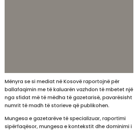
Mënyra se si mediat në Kosovë raportojnë për
ballafaqimin me të kaluarën vazhdon të mbetet një
nga sfidat më të mëdha të gazetarisë, pavarësisht
numrit të madh të storieve që publikohen.
Mungesa e gazetarëve të specializuar, raportimi
sipërfaqësor, mungesa e kontekstit dhe dominimi i
narrativave të njëanshme ishin ndër temat