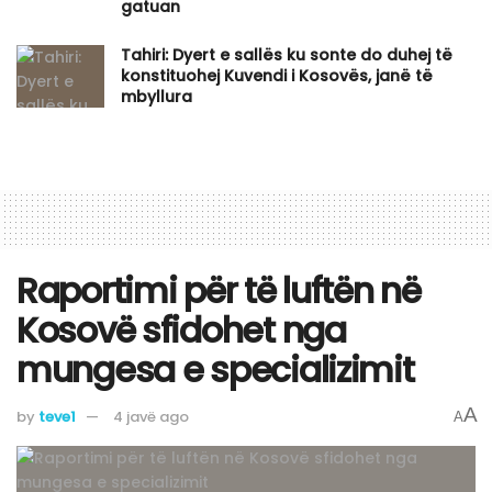
gatuan
Tahiri: Dyert e sallës ku sonte do duhej të
konstituohej Kuvendi i Kosovës, janë të
mbyllura
Raportimi për të luftën në
Kosovë sfidohet nga
mungesa e specializimit
A
by
teve1
4 javë ago
A