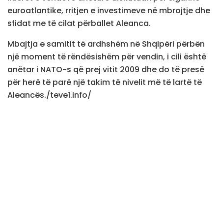
euroatlantike, rritjen e investimeve në mbrojtje dhe
sfidat me të cilat përballet Aleanca.
Mbajtja e samitit të ardhshëm në Shqipëri përbën
një moment të rëndësishëm për vendin, i cili është
anëtar i NATO-s që prej vitit 2009 dhe do të presë
për herë të parë një takim të nivelit më të lartë të
Aleancës./teve1.info/