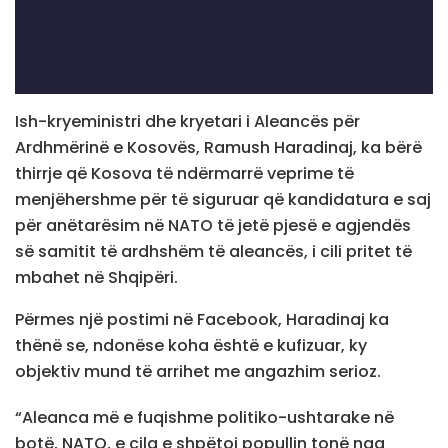
Ish-kryeministri dhe kryetari i Aleancës për
Ardhmërinë e Kosovës, Ramush Haradinaj, ka bërë
thirrje që Kosova të ndërmarrë veprime të
menjëhershme për të siguruar që kandidatura e saj
për anëtarësim në NATO të jetë pjesë e agjendës
së samitit të ardhshëm të aleancës, i cili pritet të
mbahet në Shqipëri.
Përmes një postimi në Facebook, Haradinaj ka
thënë se, ndonëse koha është e kufizuar, ky
objektiv mund të arrihet me angazhim serioz.
“Aleanca më e fuqishme politiko-ushtarake në
botë, NATO, e cila e shpëtoi popullin tonë nga