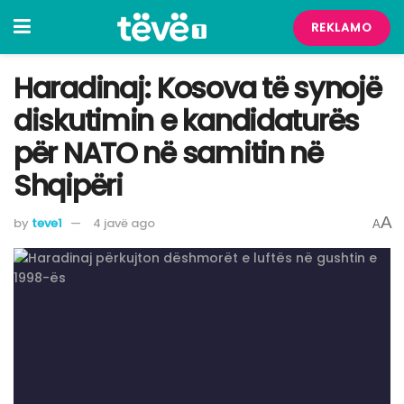
REKLAMO
Haradinaj: Kosova të synojë
diskutimin e kandidaturës
për NATO në samitin në
Shqipëri
A
by
teve1
4 javë ago
A