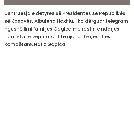
Ushtruesja e detyrës së Presidentes së Republikës
së Kosovës, Albulena Haxhiu, i ka dërguar telegram
ngushëllimi familjes Gagica me rastin e ndarjes
nga jeta të veprimtarit të njohur të çështjes
kombëtare, Hafiz Gagica.
Sipas Presidencës, në telegramin e saj Haxhiu ka
vlerësuar lart kontributin e Gagicës, duke e cilësuar
atë si “një prej zërave të rëndësishëm të mërgatës
shqiptare në Gjermani”.
“Në vitet kur Kosova kishte nevojë që zëri i saj të
dëgjohej jashtë vendit, z. Gagica ishte ndër njerëzit
që punuan me përkushtim për ta organizuar
mërgatën, për ta mbajtur gjallë lidhjen me atdheun
dhe për ta afirmuar të drejtën e Kosovës për liri,
demokraci dhe pavarësi”, thuhet në telegram.