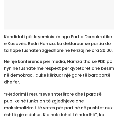
Kandidati për kryeministër nga Partia Demokratike
e Kosovës, Bedri Hamza, ka deklaruar se partia do
ta hapë fushatën zgjedhore në Ferizaj në ora 20:00.
Në një konferencë për media, Hamza tha se PDK po
hyn në fushatë me respekt për qytetarët dhe besim
në demokraci, duke kërkuar një garë të barabartë
dhe fer.
“Përdorimi i resurseve shtetërore dhe i parasë
publike në funksion të zgjedhjeve dhe
maksimalizimit të votës për partinë në pushtet nuk
është gjë e duhur. Kjo nuk duhet të ndodhë”, ka