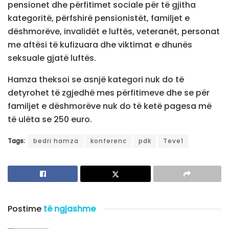
pensionet dhe përfitimet sociale për të gjitha
kategoritë, përfshirë pensionistët, familjet e
dëshmorëve, invalidët e luftës, veteranët, personat
me aftësi të kufizuara dhe viktimat e dhunës
seksuale gjatë luftës.
Hamza theksoi se asnjë kategori nuk do të
detyrohet të zgjedhë mes përfitimeve dhe se për
familjet e dëshmorëve nuk do të ketë pagesa më
të ulëta se 250 euro.
Tags:
bedri hamza
konferenc
pdk
Teve1
Postime
të ngjashme