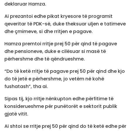
deklaruar Hamza.
Ai prezantoi edhe pikat kryesore të programit
qeveritar të PDK-së, duke theksuar uljen e tatimeve
dhe çmimeve, si dhe rritjen e pagave.
Hamza premtoi rritje prej 50 për qind të pagave
dhe pensioneve, duke e cilësuar si masë të
përhershme dhe të qëndrueshme.
“Do të ketë rritje të pagave prej 50 për qind dhe kjo
do të jetë e përhershme, jo vetëm në kohë
fushatash”, tha ai.
Sipas tij, kjo rritje nënkupton edhe përfitime të
konsiderueshme për punëtorët e sektorit publik
gjatë vitit.
Ai shtoi se rritje prej 50 për qind do të ketë edhe për