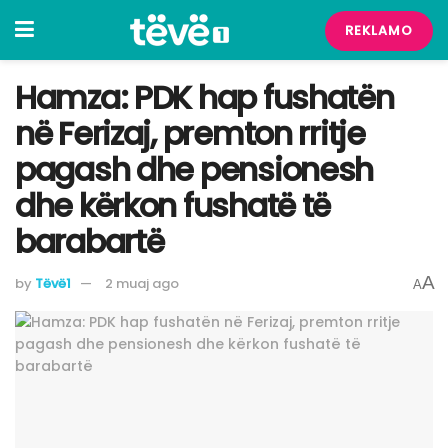
REKLAMO
Hamza: PDK hap fushatën
në Ferizaj, premton rritje
pagash dhe pensionesh
dhe kërkon fushatë të
barabartë
A
by
Tëvë1
2 muaj ago
A