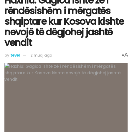
Haxhiu: Gagica ishte zë i
rëndësishëm i mërgatës
shqiptare kur Kosova kishte
nevojë të dëgjohej jashtë
vendit
A
by
teve1
2 muaj ago
A