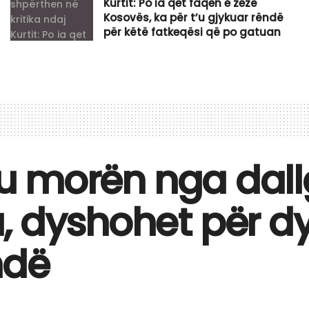
Kurtit: Po ia qet faqen e zezë
Kosovës, ka për t’u gjykuar rëndë
për këtë fatkeqësi që po gatuan
ë u morën nga dal
 dyshohet për dy
ndë