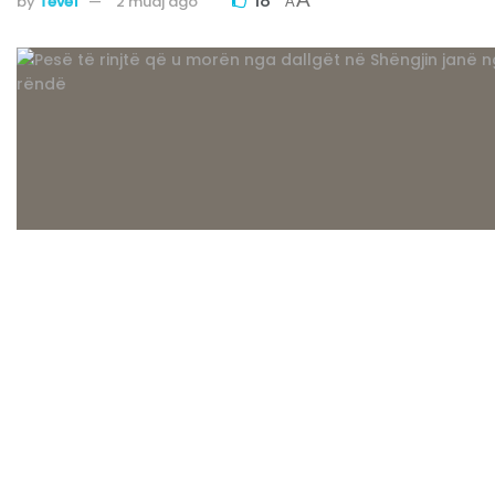
18
by
Tëvë1
2 muaj ago
A