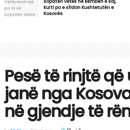
sopatën vetes në këmbën e saj,
Kurti po e sfidon Kushtetutën e
Kosovës
Pesë të rinjtë q
janë nga Kosova,
në gjendje të rë
A