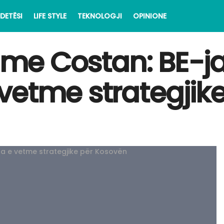
DETËSI
LIFE STYLE
TEKNOLOGJI
OPINIONE
t me Costan: BE-
vetme strategjik