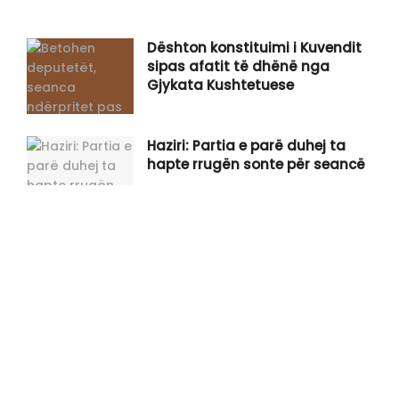
Dështon konstituimi i Kuvendit
sipas afatit të dhënë nga
Gjykata Kushtetuese
Haziri: Partia e parë duhej ta
hapte rrugën sonte për seancë
Spahiu: Vetëvendosje po ia vë
sopatën vetes në këmbën e saj,
Kurti po e sfidon Kushtetutën e
Kosovës
Gjini shpërthen në kritika ndaj
Kurtit: Po ia qet faqen e zezë
Kosovës, ka për t’u gjykuar rëndë