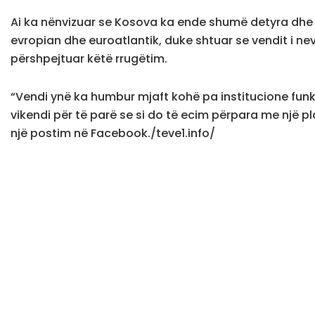
Ai ka nënvizuar se Kosova ka ende shumë detyra dhe 
evropian dhe euroatlantik, duke shtuar se vendit i nevo
përshpejtuar këtë rrugëtim.
“Vendi ynë ka humbur mjaft kohë pa institucione funksi
vikendi për të parë se si do të ecim përpara me një p
një postim në Facebook./teve1.info/