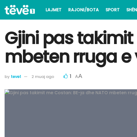
LAJMET
RAJONI/BOTA
SPORT
SHËN
Gjini pas takimi
mbeten rruga e 
1
A
by
teve1
2 muaj ago
A