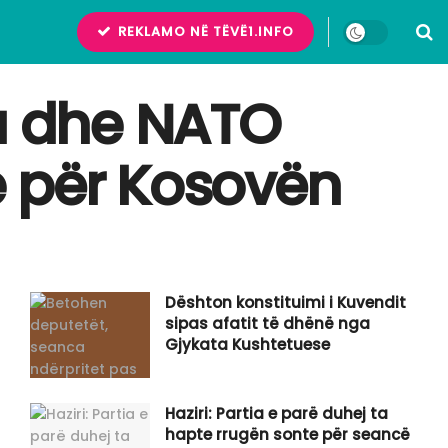
REKLAMO NË TËVË1.INFO
ja dhe NATO
e për Kosovën
Dështon konstituimi i Kuvendit
sipas afatit të dhënë nga
Gjykata Kushtetuese
Haziri: Partia e parë duhej ta
hapte rrugën sonte për seancë