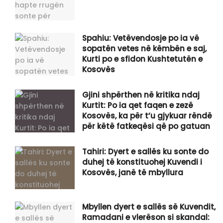
Spahiu: Vetëvendosje po ia vë
sopatën vetes në këmbën e saj,
Kurti po e sfidon Kushtetutën e
Kosovës
Gjini shpërthen në kritika ndaj
Kurtit: Po ia qet faqen e zezë
Kosovës, ka për t’u gjykuar rëndë
për këtë fatkeqësi që po gatuan
Tahiri: Dyert e sallës ku sonte do
duhej të konstituohej Kuvendi i
Kosovës, janë të mbyllura
Mbyllen dyert e sallës së Kuvendit,
Ramadani e vlerëson si skandal: