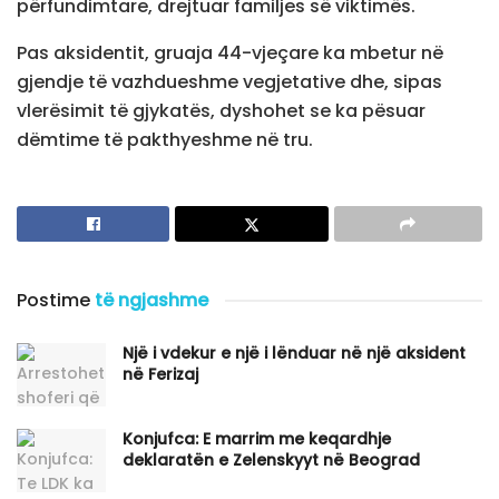
përfundimtare, drejtuar familjes së viktimës.
Pas aksidentit, gruaja 44-vjeçare ka mbetur në
gjendje të vazhdueshme vegjetative dhe, sipas
vlerësimit të gjykatës, dyshohet se ka pësuar
dëmtime të pakthyeshme në tru.
Postime
të ngjashme
Një i vdekur e një i lënduar në një aksident
në Ferizaj
Konjufca: E marrim me keqardhje
deklaratën e Zelenskyyt në Beograd