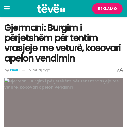
REKLAMO
Gjermani: Burgim i
përjetshëm për tentim
vrasjeje me veturë, kosovari
apelon vendimin
A
by
teve1
2 muaj ago
A