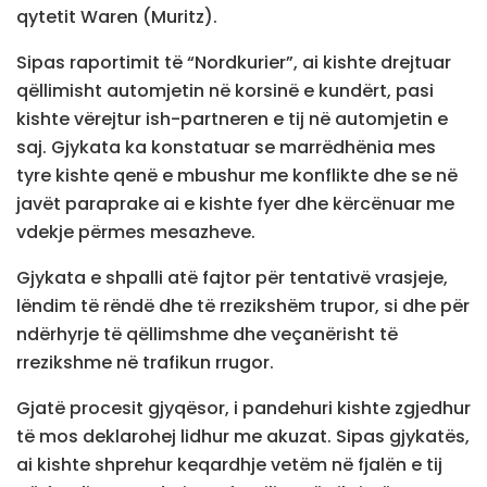
qytetit Waren (Muritz).
Sipas raportimit të “Nordkurier”, ai kishte drejtuar
qëllimisht automjetin në korsinë e kundërt, pasi
kishte vërejtur ish-partneren e tij në automjetin e
saj. Gjykata ka konstatuar se marrëdhënia mes
tyre kishte qenë e mbushur me konflikte dhe se në
javët paraprake ai e kishte fyer dhe kërcënuar me
vdekje përmes mesazheve.
Gjykata e shpalli atë fajtor për tentativë vrasjeje,
lëndim të rëndë dhe të rrezikshëm trupor, si dhe për
ndërhyrje të qëllimshme dhe veçanërisht të
rrezikshme në trafikun rrugor.
Gjatë procesit gjyqësor, i pandehuri kishte zgjedhur
të mos deklarohej lidhur me akuzat. Sipas gjykatës,
ai kishte shprehur keqardhje vetëm në fjalën e tij