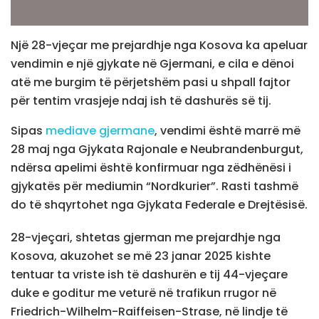
Një 28-vjeçar me prejardhje nga Kosova ka apeluar
vendimin e një gjykate në Gjermani, e cila e dënoi
atë me burgim të përjetshëm pasi u shpall fajtor
për tentim vrasjeje ndaj ish të dashurës së tij.
Sipas
mediave gjermane
, vendimi është marrë më
28 maj nga Gjykata Rajonale e Neubrandenburgut,
ndërsa apelimi është konfirmuar nga zëdhënësi i
gjykatës për mediumin “Nordkurier”. Rasti tashmë
do të shqyrtohet nga Gjykata Federale e Drejtësisë.
28-vjeçari, shtetas gjerman me prejardhje nga
Kosova, akuzohet se më 23 janar 2025 kishte
tentuar ta vriste ish të dashurën e tij 44-vjeçare
duke e goditur me veturë në trafikun rrugor në
Friedrich-Wilhelm-Raiffeisen-Strase, në lindje të