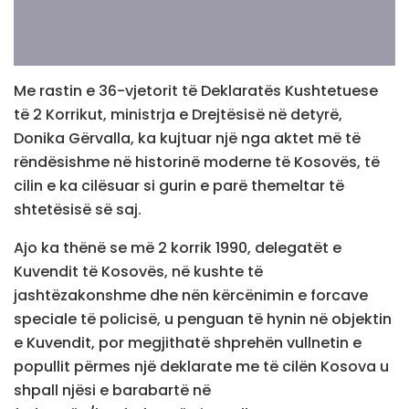
Me rastin e 36-vjetorit të Deklaratës Kushtetuese
të 2 Korrikut, ministrja e Drejtësisë në detyrë,
Donika Gërvalla, ka kujtuar një nga aktet më të
rëndësishme në historinë moderne të Kosovës, të
cilin e ka cilësuar si gurin e parë themeltar të
shtetësisë së saj.
Ajo ka thënë se më 2 korrik 1990, delegatët e
Kuvendit të Kosovës, në kushte të
jashtëzakonshme dhe nën kërcënimin e forcave
speciale të policisë, u penguan të hynin në objektin
e Kuvendit, por megjithatë shprehën vullnetin e
popullit përmes një deklarate me të cilën Kosova u
shpall njësi e barabartë në