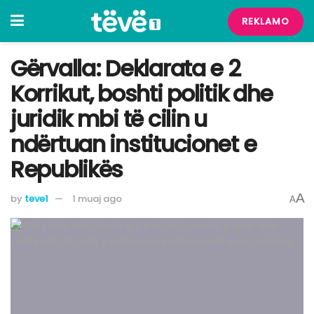
REKLAMO
Gërvalla: Deklarata e 2
Korrikut, boshti politik dhe
juridik mbi të cilin u
ndërtuan institucionet e
Republikës
A
by
teve1
1 muaj ago
A