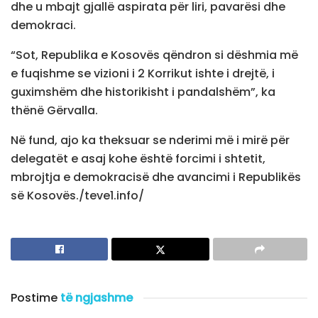
dhe u mbajt gjallë aspirata për liri, pavarësi dhe
demokraci.
“Sot, Republika e Kosovës qëndron si dëshmia më
e fuqishme se vizioni i 2 Korrikut ishte i drejtë, i
guximshëm dhe historikisht i pandalshëm”, ka
thënë Gërvalla.
Në fund, ajo ka theksuar se nderimi më i mirë për
delegatët e asaj kohe është forcimi i shtetit,
mbrojtja e demokracisë dhe avancimi i Republikës
së Kosovës./teve1.info/
Postime
të ngjashme