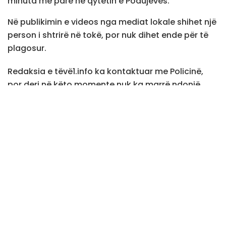
minuta më parë në qytetin e Podujevës.
Në publikimin e videos nga mediat lokale shihet një
person i shtrirë në tokë, por nuk dihet ende për të
plagosur.
Redaksia e tëvë1.info ka kontaktuar me Policinë,
por deri në këto momente nuk ka marrë ndonjë
përgjigje zyrtare./teve1.info/
Tags:
Arme zjarri
Podujeve
te shtena
Teve1
Postime
të ngjashme
Lista Serbe në fokus të drejtësisë dhe
sigurisë, 5 zyrtarë të saj nën hetime