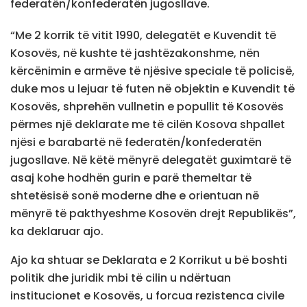
federatën/konfederatën jugosllave.
“Me 2 korrik të vitit 1990, delegatët e Kuvendit të
Kosovës, në kushte të jashtëzakonshme, nën
kërcënimin e armëve të njësive speciale të policisë,
duke mos u lejuar të futen në objektin e Kuvendit të
Kosovës, shprehën vullnetin e popullit të Kosovës
përmes një deklarate me të cilën Kosova shpallet
njësi e barabartë në federatën/konfederatën
jugosllave. Në këtë mënyrë delegatët guximtarë të
asaj kohe hodhën gurin e parë themeltar të
shtetësisë sonë moderne dhe e orientuan në
mënyrë të pakthyeshme Kosovën drejt Republikës”,
ka deklaruar ajo.
Ajo ka shtuar se Deklarata e 2 Korrikut u bë boshti
politik dhe juridik mbi të cilin u ndërtuan
institucionet e Kosovës, u forcua rezistenca civile