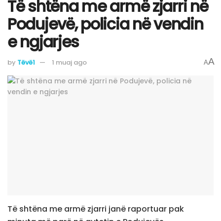
Të shtëna me armë zjarri në
Podujevë, policia në vendin
e ngjarjes
A
by
Tëvë1
1 muaj ago
A
Të shtëna me armë zjarri janë raportuar pak