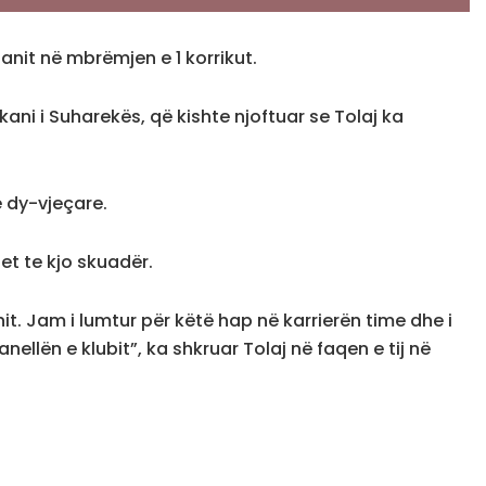
ilanit në mbrëmjen e 1 korrikut.
ni i Suharekës, që kishte njoftuar se Tolaj ka
ë dy-vjeçare.
et te kjo skuadër.
anit. Jam i lumtur për këtë hap në karrierën time dhe i
ellën e klubit”, ka shkruar Tolaj në faqen e tij në