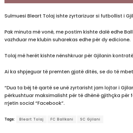
Sulmuesi Bleart Tolaj ishte zyrtarizuar si futbollist i Gj
Pak minuta më vonë, me postim kishte dalë edhe Ballka
vazhduar me klubin suharekas edhe për dy edicione.
Tolaj më herët kishte nënshkruar për Gjilanin kontrat
Ai ka shpjeguar të premten gjatë ditës, se do të mbet
“Dua ta bëj të qartë se unë zyrtarisht jam lojtar i Gjil
përkushtuar maksimalisht për të dhënë gjithçka për fan
rrjetin social “Facebook”.
Tags:
Bleart Tolaj
FC Ballkani
SC Gjilani