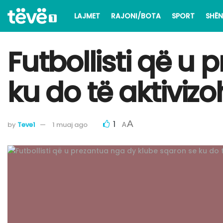
LAJMET
RAJONI/BOTA
SPORT
SHËN
Futbollisti që u
ku do të aktivizo
1
A
by
Teve1
1 muaj ago
A