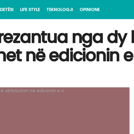
DETËSI
LIFE STYLE
TEKNOLOGJI
OPINIONE
 prezantua nga dy
het në edicionin e 