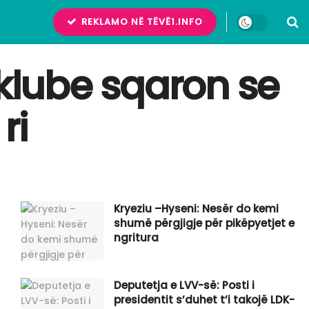
REKLAMO NË TËVË1.INFO
 klube sqaron se
ri
Kryeziu –Hyseni: Nesër do kemi
shumë përgjigje për pikëpyetjet e
ngritura
Deputetja e LVV-së: Posti i
presidentit s’duhet t’i takojë LDK-