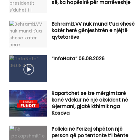
së, ka hapësirë për marrëveshje
Behrami:LVV nuk mund t’ua shesë
katër herë gënjeshtrën e njëjtë
qytetarëve
“InfoNata” 06.08.2026
Raportohet se tre mërgimtarë
kanë vdekur në një aksident në
Gjermani, gjatë kthimit nga
Kosova
Policia në Ferizaj shpëton një
person që po tentonte t’i bënte