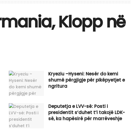
mania, Klopp në
Kryeziu –Hyseni: Nesër do kemi
shumë përgjigje për pikëpyetjet e
ngritura
Deputetja e LVV-së: Posti i
presidentit s’duhet t’i takojë LDK-
së, ka hapësirë për marrëveshje