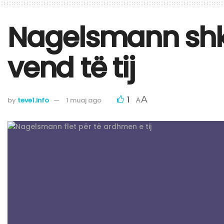
Nagelsmann shk
vend të tij
1
A
by
teve1.info
1 muaj ago
A