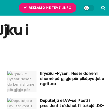
REKLAMO NË TËVË1.INFO
jku i
Kryeziu –Hyseni: Nesër do kemi
shumë përgjigje për pikëpyetjet e
ngritura
Deputetja e LVV-së: Posti i
presidentit s’duhet t’i takojë LDK-