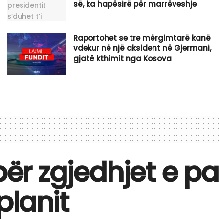
së, ka hapësirë për marrëveshje
Raportohet se tre mërgimtarë kanë
vdekur në një aksident në Gjermani,
gjatë kthimit nga Kosova
 për zgjedhjet e
planit