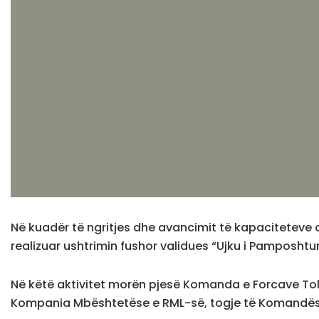
Në kuadër të ngritjes dhe avancimit të kapaciteteve 
realizuar ushtrimin fushor validues “Ujku i Pamposhtur
Në këtë aktivitet morën pjesë Komanda e Forcave Tokë
Kompania Mbështetëse e RML-së, togje të Komandës s