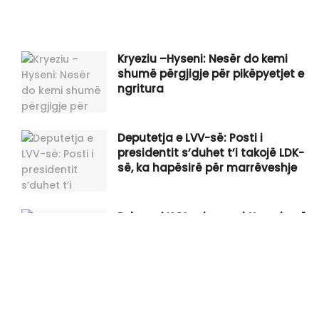
Kryeziu –Hyseni: Nesër do kemi
shumë përgjigje për pikëpyetjet e
ngritura
Deputetja e LVV-së: Posti i
presidentit s’duhet t’i takojë LDK-
së, ka hapësirë për marrëveshje
Behrami:LVV nuk mund t’ua shesë
katër herë gënjeshtrën e njëjtë
qytetarëve
“InfoNata” 06.08.2026