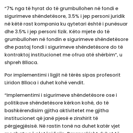
“7% nga të hyrat do të grumbullohen në fondi e
sigurimeve shëndetësore, 3.5% i jep personi juridik
në këtë rast kompania ku qytetari është i punësuar
dhe 3.5% i jep personi fizik. Këto mjete do të
grumbullohen në fondin e sigurimeve shëndetësore
dhe pastaj fondi i sigurimeve shëndetësore do të
kontraktoj institucionet me ofrua atë shërbim”, u
shpreh Bllaca.
Por implementimi i ligjit në tërës sipas profesorit
Liridon Bllaca i duhet kohë vendit.
“Implementimi i sigurimeve shëndetësore ose i
politikave shëndetësore kërkon kohë, do të
bashkërendisim gjitha aktivitetet me gjitha
institucionet që janë pjesë e zinxhirit të
përgjegjësisë. Në rastin tonë na duhet katër vjet