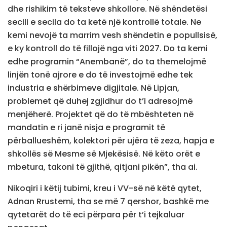
dhe rishikim të teksteve shkollore. Në shëndetësi
secili e secila do ta ketë një kontrollë totale. Ne
kemi nevojë ta marrim vesh shëndetin e popullsisë,
e ky kontroll do të fillojë nga viti 2027. Do ta kemi
edhe programin “Anembanë”, do ta themelojmë
linjën tonë ajrore e do të investojmë edhe tek
industria e shërbimeve digjitale. Në Lipjan,
problemet që duhej zgjidhur do t’i adresojmë
menjëherë. Projektet që do të mbështeten në
mandatin e ri janë nisja e programit të
përballueshëm, kolektori për ujëra të zeza, hapja e
shkollës së Mesme së Mjekësisë. Në këto orët e
mbetura, takoni të gjithë, qitjani pikën”, tha ai.
Nikoqiri i këtij tubimi, kreu i VV-së në këtë qytet,
Adnan Rrustemi, tha se më 7 qershor, bashkë me
qytetarët do të eci përpara për t’i tejkaluar