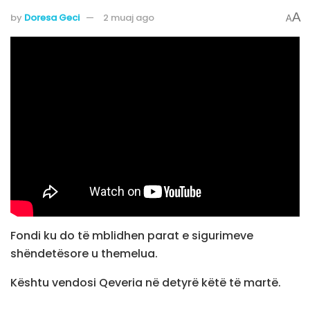
A
by
Doresa Geci
2 muaj ago
A
Fondi ku do të mblidhen parat e sigurimeve
shëndetësore u themelua.
Kështu vendosi Qeveria në detyrë këtë të martë.