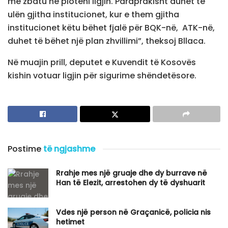
me zbatu në plotëni ligjin. Paraprakisht duhet të
ulën gjitha institucionet, kur e them gjitha
institucionet këtu bëhet fjalë për BQK-në, ATK-në,
duhet të bëhet një plan zhvillimi”, theksoj Bllaca.
Në muajin prill, deputet e Kuvendit të Kosovës
kishin votuar ligjin për sigurime shëndetësore.
Postime
të ngjashme
Rrahje mes një gruaje dhe dy burrave në
Han të Elezit, arrestohen dy të dyshuarit
Vdes një person në Graçanicë, policia nis
hetimet