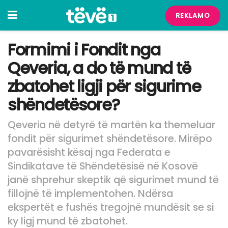
REKLAMO
Formimi i Fondit nga
Qeveria, a do të mund të
zbatohet ligji për sigurime
shëndetësore?
Qeveria në detyrë të martën ka themeluar
fondit për sigurimet shëndetësore. Mirëpo
pavarësisht kësaj nga Federata e
Sindikatave të Shëndetësisë në Kosovë
janë shprehur skeptik që sigurimet mund të
fillojnë të implementohen. Ndërsa
ekspertët e fushës tregojnë mundësit se si
ky ligj mund të zbatohet.