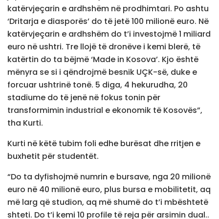
katërvjeçarin e ardhshëm në prodhimtari. Po ashtu
‘Dritarja e diasporës’ do të jetë 100 milionë euro. Në
katërvjeçarin e ardhshëm do t’i investojmë 1 miliard
euro në ushtri. Tre llojë të dronëve i kemi blerë, të
katërtin do ta bëjmë ‘Made in Kosova’. Kjo është
mënyra se si i qëndrojmë besnik UÇK-së, duke e
forcuar ushtrinë tonë. 5 diga, 4 hekurudha, 20
stadiume do të jenë në fokus tonin për
transformimin industrial e ekonomik të Kosovës”,
tha Kurti.
Kurti në këtë tubim foli edhe burësat dhe rritjen e
buxhetit për studentët.
“Do ta dyfishojmë numrin e bursave, nga 20 milionë
euro në 40 milionë euro, plus bursa e mobilitetit, aq
më larg që studion, aq më shumë do t’i mbështetë
shteti. Do t’i kemi 10 profile të reja për arsimin dual..