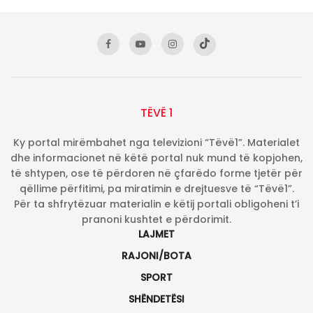
TËVË 1
Ky portal mirëmbahet nga televizioni “Tëvë1”. Materialet
dhe informacionet në këtë portal nuk mund të kopjohen,
të shtypen, ose të përdoren në çfarëdo forme tjetër për
qëllime përfitimi, pa miratimin e drejtuesve të “Tëvë1”.
Për ta shfrytëzuar materialin e këtij portali obligoheni t’i
pranoni kushtet e përdorimit.
LAJMET
RAJONI/BOTA
SPORT
SHËNDETËSI