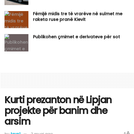
Fëmijë midis tre të vrarëve në sulmet me
raketa ruse pranë Kievit
Publikohen çmimet e derivateve për sot
Kurti prezanton në Lipjan
projekte për banim dhe
arsim
A
by
teve1
2 muaj ago
A