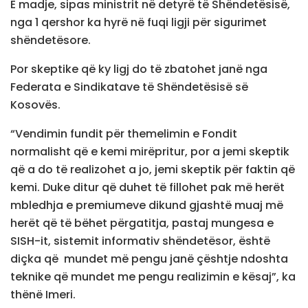
E madje, sipas ministrit në detyrë të Shëndetësisë,
nga 1 qershor ka hyrë në fuqi ligji për sigurimet
shëndetësore.
Por skeptike që ky ligj do të zbatohet janë nga
Federata e Sindikatave të Shëndetësisë së
Kosovës.
“Vendimin fundit për themelimin e Fondit
normalisht që e kemi mirëpritur, por a jemi skeptik
që a do të realizohet a jo, jemi skeptik për faktin që
kemi. Duke ditur që duhet të fillohet pak më herët
mbledhja e premiumeve dikund gjashtë muaj më
herët që të bëhet përgatitja, pastaj mungesa e
SISH-it, sistemit informativ shëndetësor, është
diçka që mundet më pengu janë çështje ndoshta
teknike që mundet me pengu realizimin e kësaj”, ka
thënë Imeri.