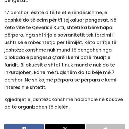
pengesat.
“7 qershori është ditë tejet e rëndësishme, e
bashkë do të ecim për t’i tejkaluar pengesat. Në
këto vite të Qeverisë Kurti, shteti ka bërë hapa
përpara, nga shtrirja e sovranitetit tek forcimi i
ushtrisë e mbështetja për fëmijët. Këto arritje të
jashtëzakonshme nuk mund të pengohen nga
bllokada e pengesa çfarë i kemi parë muajt e
fundit. Bllokuesit e shtetit nuk mund e nuk do të
inkurajohen. Edhe më fuqishëm do ta bëjë më 7
qershor. Ne shikojmë përpara se përpara e kemi
interesin e shtetit.
Zgjedhjet e jashtëzakonshme nacionale në Kosovë
do të organizohen të dielën.