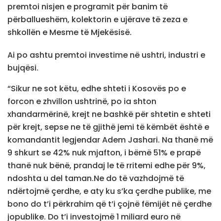
premtoi nisjen e programit për banim të
përballueshëm, kolektorin e ujërave të zeza e
shkollën e Mesme të Mjekësisë.
Ai po ashtu premtoi investime në ushtri, industri e
bujqësi.
“Sikur ne sot këtu, edhe shteti i Kosovës po e
forcon e zhvillon ushtrinë, po ia shton
xhandarmërinë, krejt ne bashkë për shtetin e shteti
për krejt, sepse ne të gjithë jemi të këmbët është e
komandantit legjendar Adem Jashari. Na thanë më
9 shkurt se 42% nuk mjafton, i bëmë 51% e prapë
thanë nuk bënë, prandaj le të rritemi edhe për 9%,
ndoshta u del taman.Ne do të vazhdojmë të
ndërtojmë çerdhe, e aty ku s’ka çerdhe publike, me
bono do t’i përkrahim që t’i çojnë fëmijët në çerdhe
jopublike. Do t’i investojmë 1 miliard euro në