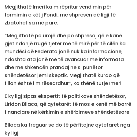
Megjithatë Imeri ka mirëpritur vendimin për
formimin e këtij Fondi, me shpresën që ligji të
zbatohet sa më parë.
“Megjithatë po urojë dhe po shpresoj që e kanë
gjet ndonjë rrugë tjetër më të mirë për të cilën ka
mundësi që Federata jonë nuk ka informacione,
ndoshta ata janë më të avancuar me informata
dhe me shkencën prandaj ne si punëtor
shëndetësor jemi skeptik. Megjithatë kurdo që
fillon është i mirëseardhur”, ka thënë tutje Imeri.
E ky ligj sipas ekspertit të politikave shëndetësor,
Liridon Bllaca, që qytetarët të mos e kenë më barrë
financiare në kërkimin e shërbimeve shëndetësore.
Bllaca ka treguar se do të përfitojnë qytetarët nga
ky ligj.