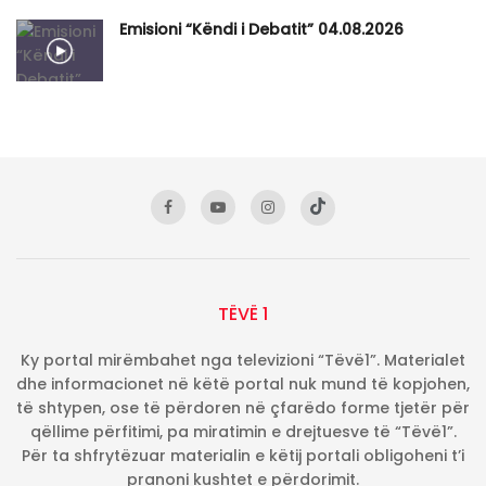
Emisioni “Këndi i Debatit” 04.08.2026
TËVË 1
Ky portal mirëmbahet nga televizioni “Tëvë1”. Materialet
dhe informacionet në këtë portal nuk mund të kopjohen,
të shtypen, ose të përdoren në çfarëdo forme tjetër për
qëllime përfitimi, pa miratimin e drejtuesve të “Tëvë1”.
Për ta shfrytëzuar materialin e këtij portali obligoheni t’i
pranoni kushtet e përdorimit.