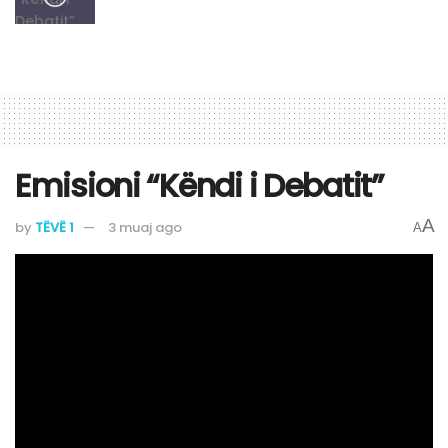
Emisioni “Këndi i Debatit”
A
by
TËVË 1
3 muaj ago
A