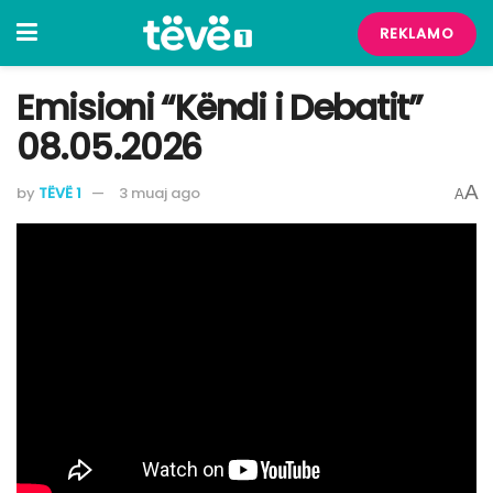
REKLAMO
Emisioni “Këndi i Debatit”
08.05.2026
A
by
TËVË 1
3 muaj ago
A