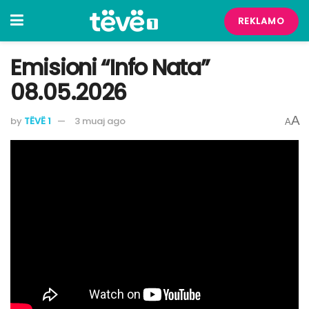
REKLAMO
Emisioni “Info Nata”
08.05.2026
A
by
TËVË 1
3 muaj ago
A