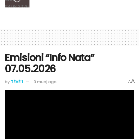
Emisioni “Info Nata”
07.05.2026
A
by
TËVË 1
3 muaj ago
A