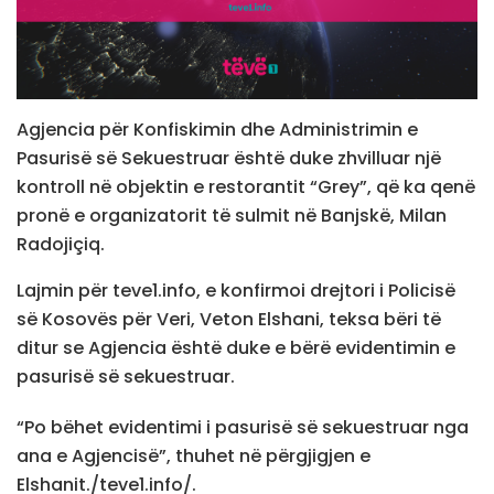
Agjencia për Konfiskimin dhe Administrimin e
Pasurisë së Sekuestruar është duke zhvilluar një
kontroll në objektin e restorantit “Grey”, që ka qenë
pronë e organizatorit të sulmit në Banjskë, Milan
Radojiçiq.
Lajmin për teve1.info, e konfirmoi drejtori i Policisë
së Kosovës për Veri, Veton Elshani, teksa bëri të
ditur se Agjencia është duke e bërë evidentimin e
pasurisë së sekuestruar.
“Po bëhet evidentimi i pasurisë së sekuestruar nga
ana e Agjencisë”, thuhet në përgjigjen e
Elshanit./teve1.info/.