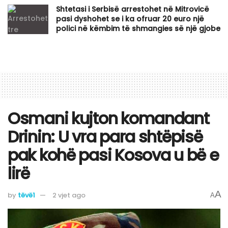
Shtetasi i Serbisë arrestohet në Mitrovicë
pasi dyshohet se i ka ofruar 20 euro një
polici në këmbim të shmangies së një gjobe
Osmani kujton komandant
Drinin: U vra para shtëpisë
pak kohë pasi Kosova u bë e
lirë
A
by
tëvë1
2 vjet ago
A