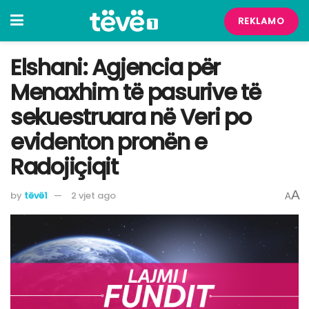
REKLAMO
Elshani: Agjencia për
Menaxhim të pasurive të
sekuestruara në Veri po
evidenton pronën e
Radojiçiqit
A
by
tëvë1
2 vjet ago
A