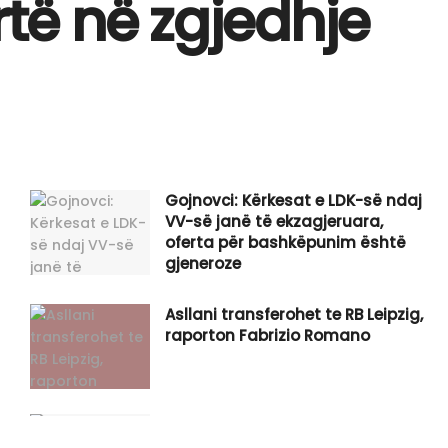
të në zgjedhje
Gojnovci: Kërkesat e LDK-së ndaj
VV-së janë të ekzagjeruara,
oferta për bashkëpunim është
gjeneroze
Asllani transferohet te RB Leipzig,
raporton Fabrizio Romano
Një person i lënduar rëndë nga
detonimi i një veture në Gjilan