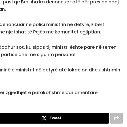
ës, pasi që Berisha ka denoncuar atë për presion ndaj
an.
 denoncuar në polici ministrin në detyrë, Elbert
në një fshat të Pejës me komunitet egjiptian.
dhur sot, ku sipas tij ministri është parë në terren
 partisë dhe me sigurim personal.
ninë e ministrit në detyrë atë lokacion dhe ushtrimin
 për zgjedhjet e parakohshme parlamentare.
Tweet