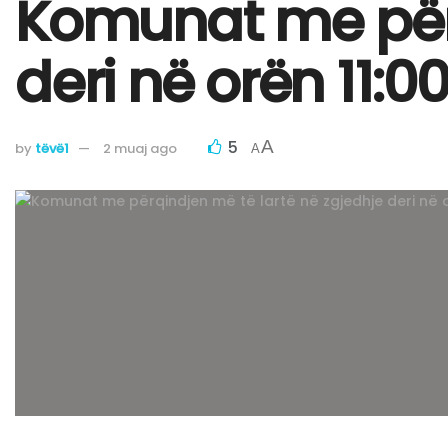
Komunat me përq
deri në orën 11:0
5
A
by
tëvë1
2 muaj ago
A