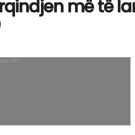
indjen më të lar
0