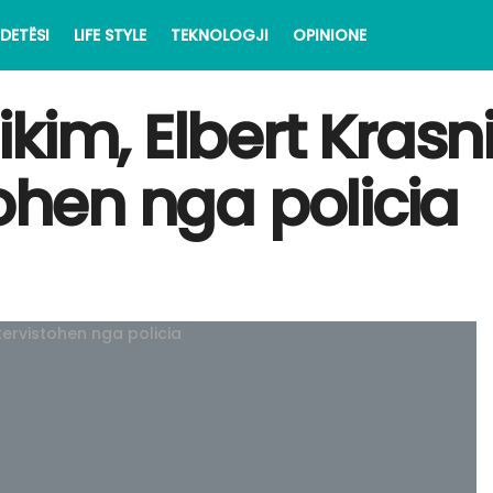
DETËSI
LIFE STYLE
TEKNOLOGJI
OPINIONE
kim, Elbert Krasn
tohen nga policia