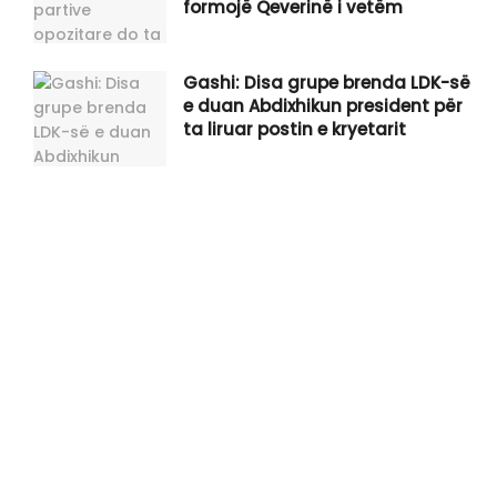
formojë Qeverinë i vetëm
Gashi: Disa grupe brenda LDK-së
e duan Abdixhikun president për
ta liruar postin e kryetarit