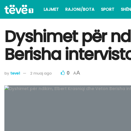
LAJMET
RAJONI/BOTA
SPORT
SHËN
Dyshimet për ndi
Berisha intervis
0
A
by
teve1
2 muaj ago
A