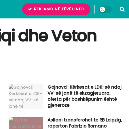
REKLAMO NË TËVË1.INFO
iqi dhe Veton
Gojnovci: Kërkesat e LDK-së ndaj
VV-së janë të ekzagjeruara,
oferta për bashkëpunim është
gjeneroze
Asllani transferohet te RB Leipzig,
raporton Fabrizio Romano