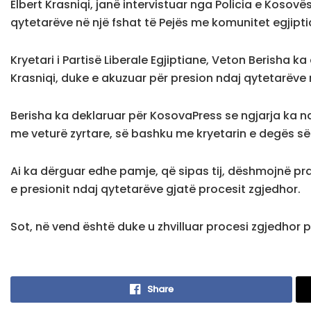
Elbert Krasniqi, janë intervistuar nga Policia e Kosov
qytetarëve në një fshat të Pejës me komunitet egjipti
Kryetari i Partisë Liberale Egjiptiane, Veton Berisha ka
Krasniqi, duke e akuzuar për presion ndaj qytetarëve 
Berisha ka deklaruar për KosovaPress se ngjarja ka ndo
me veturë zyrtare, së bashku me kryetarin e degës së
Ai ka dërguar edhe pamje, që sipas tij, dëshmojnë pra
e presionit ndaj qytetarëve gjatë procesit zgjedhor.
Sot, në vend është duke u zhvilluar procesi zgjedhor
Share