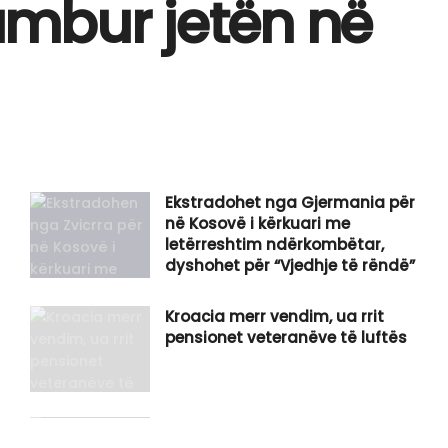
humbur jetën në
Ekstradohet nga Gjermania për
në Kosovë i kërkuari me
letërreshtim ndërkombëtar,
dyshohet për “Vjedhje të rëndë”
Kroacia merr vendim, ua rrit
pensionet veteranëve të luftës
Dy raste të vdekjes dhe 317