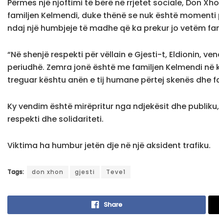
Përmes një njoftimi të bërë në rrjetet sociale, Don Xh
familjen Kelmendi, duke thënë se nuk është momenti p
ndaj një humbjeje të madhe që ka prekur jo vetëm fami
“Në shenjë respekti për vëllain e Gjesti-t, Eldionin, 
periudhë. Zemra jonë është me familjen Kelmendi në kë
treguar kështu anën e tij humane përtej skenës dhe 
Ky vendim është mirëpritur nga ndjekësit dhe publiku, t
respekti dhe solidariteti.
Viktima ha humbur jetën dje në një aksident trafiku.
Tags:
don xhon
gjesti
Teve1
Share