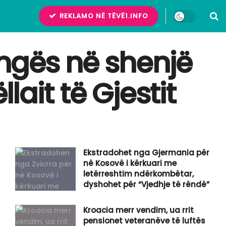
REKLAMO NË TËVË1.INFO
ëngës në shenjë
lait të Gjestit
Ekstradohet nga Gjermania për
në Kosovë i kërkuari me
letërreshtim ndërkombëtar,
dyshohet për “Vjedhje të rëndë”
Kroacia merr vendim, ua rrit
pensionet veteranëve të luftës