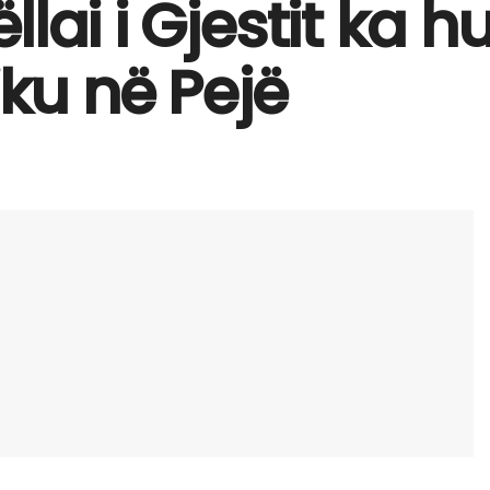
llai i Gjestit ka 
iku në Pejë