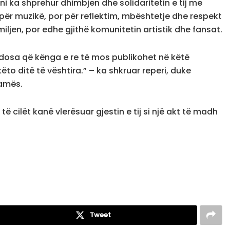
oni ka shprehur dhimbjen dhe solidaritetin e tij me
ër muzikë, por për reflektim, mbështetje dhe respekt
ljen, por edhe gjithë komunitetin artistik dhe fansat.
vendosa që kënga e re të mos publikohet në këtë
to ditë të vështira.” – ka shkruar reperi, duke
famës.
ë cilët kanë vlerësuar gjestin e tij si një akt të madh
Tweet