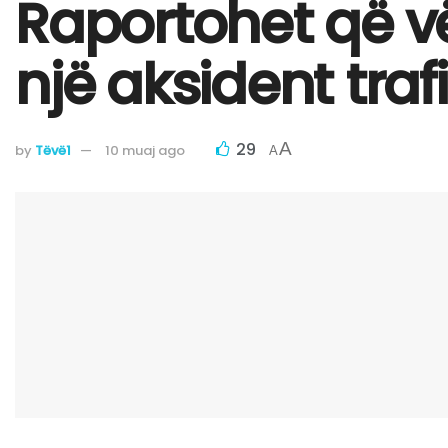
Raportohet që vë
një aksident traf
29
A
by
Tëvë1
10 muaj ago
A