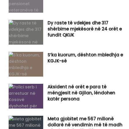
Dy raste të vdekjes dhe 317
shërbime mjekësorë në 24 orët e
fundit QKUK
S’ka kuorum, dështon mbledhja e
KGJK-së
Aksident në orët e para të
mëngjesit në Gjilan, lëndohen
katër persona
​Meta gjobitet me 567 milionë
dollarë në vendimin më të madh