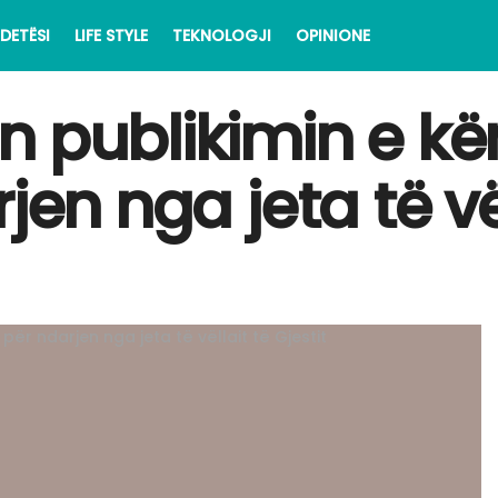
DETËSI
LIFE STYLE
TEKNOLOGJI
OPINIONE
n publikimin e k
jen nga jeta të vël