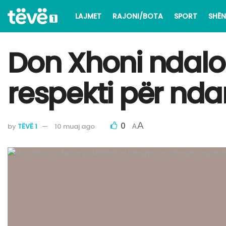
LAJMET
RAJONI/BOTA
SPORT
SHËN
​Don Xhoni ndalo
respekti për ndar
0
A
by
TËVË 1
10 muaj ago
A