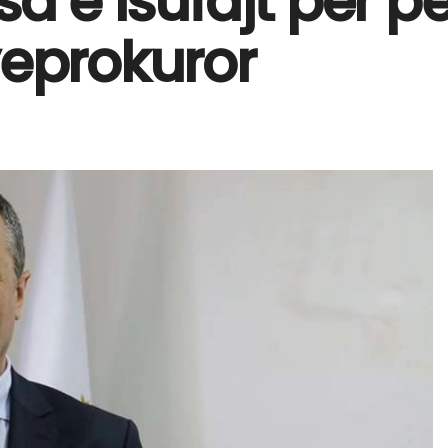
sa e Isufajt për p
yeprokuror