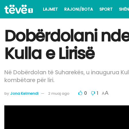
LAJMET
RAJONI/BOTA
SPORT
SHËN
Dobërdolani nder
Kulla e Lirisë
Në Dobërdolan të Suharekës, u inaugurua Kulla 
kombëtare për liri.
0
1
A
by
Jona Kelmendi
2 muaj ago
A