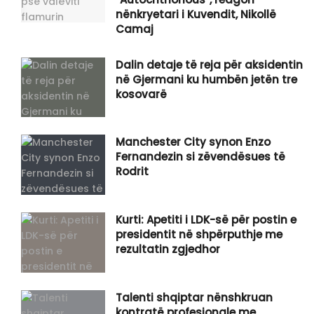
nënkryetari i Kuvendit, Nikollë
Camaj
Dalin detaje të reja për aksidentin
në Gjermani ku humbën jetën tre
kosovarë
Manchester City synon Enzo
Fernandezin si zëvendësues të
Rodrit
Kurti: Apetiti i LDK-së për postin e
presidentit në shpërputhje me
rezultatin zgjedhor
Talenti shqiptar nënshkruan
kontratë profesionale me