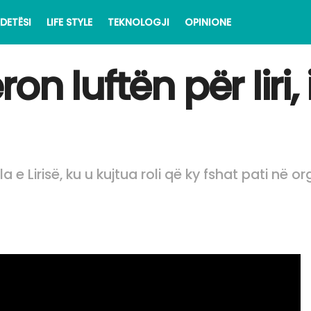
DETËSI
LIFE STYLE
TEKNOLOGJI
OPINIONE
on luftën për liri
e Lirisë, ku u kujtua roli që ky fshat pati në or