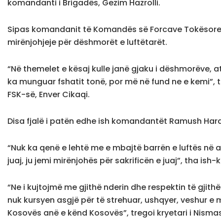
komandanti i Brigadës, Gezim Hazrolli.
Sipas komandanit të Komandës së Forcave Tokësore t
mirënjohjeje për dëshmorët e luftëtarët.
“Në themelet e kësaj kulle janë gjaku i dëshmorëve, a
ka munguar fshatit tonë, por më në fund ne e kemi”
FSK-së, Enver Cikaqi.
Disa fjalë i patën edhe ish komandantët Ramush Harad
“Nuk ka qenë e lehtë me e mbajtë barrën e luftës në at
juaj, ju jemi mirënjohës për sakrificën e juaj”, tha ish
“Ne i kujtojmë me gjithë nderin dhe respektin të gjithë 
nuk kursyen asgjë për të strehuar, ushqyer, veshur e 
Kosovës anë e kënd Kosovës”, tregoi kryetari i Nismas