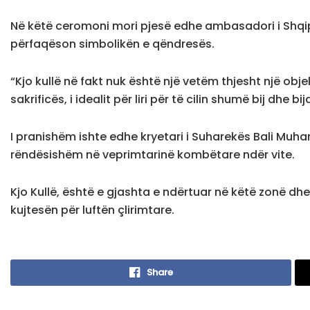
Në këtë ceromoni mori pjesë edhe ambasadori i Shqipëri
përfaqëson simbolikën e qëndresës.
“Kjo kullë në fakt nuk është një vetëm thjesht një obje
sakrificës, i idealit për liri për të cilin shumë bij dhe 
I pranishëm ishte edhe kryetari i Suharekës Bali Muharr
rëndësishëm në veprimtarinë kombëtare ndër vite.
Kjo Kullë, është e gjashta e ndërtuar në këtë zonë dh
kujtesën për luftën çlirimtare.
Share