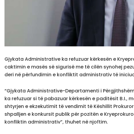
Gjykata Administrative ka refuzuar kërkesën e Kryeprok
caktimin e masës së sigurisë me të cilën synohej pezull
deri në përfundimin e konfliktit administrativ të iniciu
“Gjykata Administrative-Departamenti i Përgjithshëm
ka refuzuar si të pabazuar kërkesën e paditësit B.I., m
shtyrjen e ekzekutimit të vendimit të Këshillit Prokuro
shpalljen e konkursit publik për pozitën e Kryeprokuro
konfliktin administrativ”, thuhet në njoftim.