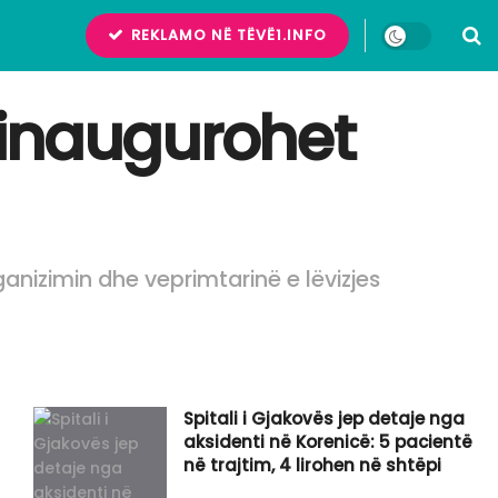
REKLAMO NË TËVË1.INFO
, inaugurohet
ganizimin dhe veprimtarinë e lëvizjes
Spitali i Gjakovës jep detaje nga
aksidenti në Korenicë: 5 pacientë
në trajtim, 4 lirohen në shtëpi