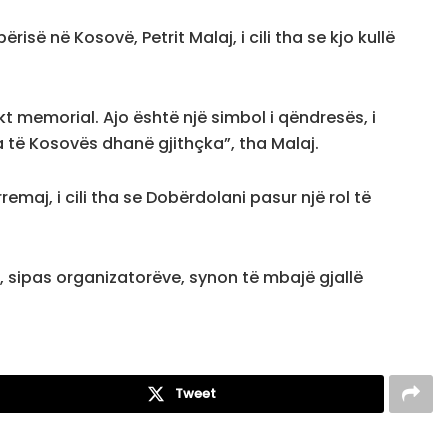
së në Kosovë, Petrit Malaj, i cili tha se kjo kullë
kt memorial. Ajo është një simbol i qëndresës, i
bija të Kosovës dhanë gjithçka”, tha Malaj.
emaj, i cili tha se Dobërdolani pasur një rol të
e, sipas organizatorëve, synon të mbajë gjallë
Tweet