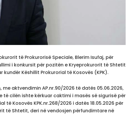
urorit të Prokurorisë Speciale, Blerim Isufaj, për
imi i konkursit për pozitën e Kryeprokurorit të Shtetit
ar kundër Këshillit Prokurorial të Kosovës (KPK).
, me aktvendimin AP.nr.90/2026 të datës 05.06.2026,
e të cilën ishte kërkuar caktimi i masës së sigurisë për
rial të Kosovës KPK.nr.268/2026 i datës 18.05.2026 për
rit të Shtetit, deri në vendosjen përfundimtare në