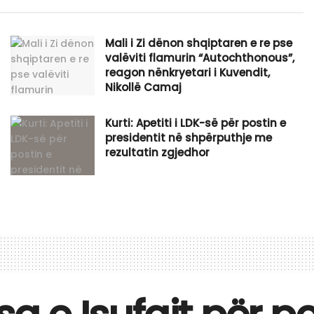
​Mali i Zi dënon shqiptaren e re pse
valëviti flamurin “Autochthonous”,
reagon nënkryetari i Kuvendit,
Nikollë Camaj
Kurti: Apetiti i LDK-së për postin e
presidentit në shpërputhje me
rezultatin zgjedhor