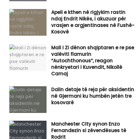
Apeli e kthen në rigjykim rastin
ndaj Endrit Nikës, i akuzuar për
vrasjen e argjentinases në Fushë-
Kosovë
​Mali i Zi dënon shqiptaren e re pse
valëviti flamurin
“Autochthonous”, reagon
nënkryetari i Kuvendit, Nikollë
Camaj
Dalin detaje të reja për aksidentin
në Gjermani ku humbën jetën tre
kosovarë
Manchester City synon Enzo
Fernandezin si zëvendësues të
Rodrit