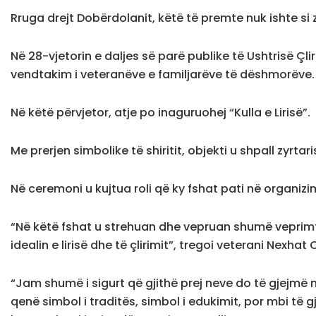
Rruga drejt Dobërdolanit, këtë të premte nuk ishte si 
Në 28-vjetorin e daljes së parë publike të Ushtrisë Çl
vendtakim i veteranëve e familjarëve të dëshmorëve.
Në këtë përvjetor, atje po inaguruohej “Kulla e Lirisë”.
Me prerjen simbolike të shiritit, objekti u shpall zyrtari
Në ceremoni u kujtua roli që ky fshat pati në organizim
“Në këtë fshat u strehuan dhe vepruan shumë veprimt
idealin e lirisë dhe të çlirimit”, tregoi veterani Nexhat 
“Jam shumë i sigurt që gjithë prej neve do të gjejmë n
qenë simbol i traditës, simbol i edukimit, por mbi të 