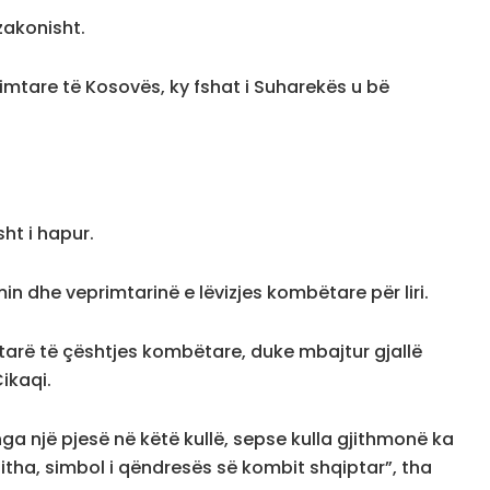
zakonisht.
irimtare të Kosovës, ky fshat i Suharekës u bë
sht i hapur.
in dhe veprimtarinë e lëvizjes kombëtare për liri.
arë të çështjes kombëtare, duke mbajtur gjallë
Cikaqi.
ga një pjesë në këtë kullë, sepse kulla gjithmonë ka
gjitha, simbol i qëndresës së kombit shqiptar”, tha