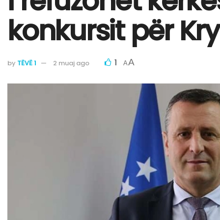
I refuzohet kërke
konkursit për Kr
1
A
by
TËVË 1
2 muaj ago
A