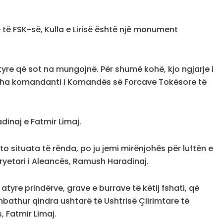
ë FSK-së, Kulla e Lirisë është një monument
tyre që sot na mungojnë. Për shumë kohë, kjo ngjarje i
, tha komandanti i Komandës së Forcave Tokësore të
inaj e Fatmir Limaj.
o situata të rënda, po ju jemi mirënjohës për luftën e
-kryetari i Aleancës, Ramush Haradinaj.
atyre prindërve, grave e burrave të këtij fshati, që
mbathur qindra ushtarë të Ushtrisë Çlirimtare të
, Fatmir Limaj.