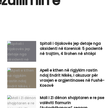
ezullimin e
Spitali i Gjakovës jep detaje nga
aksidenti në Korenicë: 5 pacientë
në trajtim, 4 lirohen në shtëpi
Apeli e kthen në rigjykim rastin
ndaj Endrit Nikës, i akuzuar për
vrasjen e argjentinases në Fushë-
Kosovë
​Mali i Zi dënon shqiptaren e re pse
valëviti flamurin
“Autochthonous”, reagon