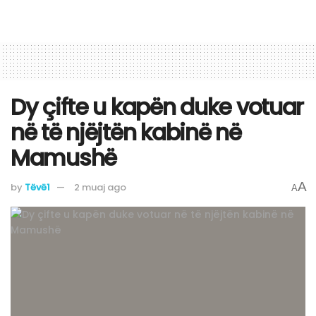
Dy çifte u kapën duke votuar
në të njëjtën kabinë në
Mamushë
A
by
Tëvë1
2 muaj ago
A