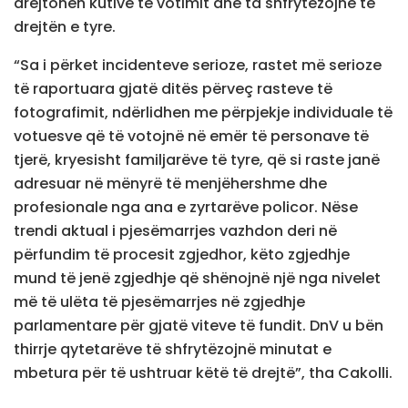
drejtohen kutive të votimit dhe ta shfrytëzojnë të
drejtën e tyre.
“Sa i përket incidenteve serioze, rastet më serioze
të raportuara gjatë ditës përveç rasteve të
fotografimit, ndërlidhen me përpjekje individuale të
votuesve që të votojnë në emër të personave të
tjerë, kryesisht familjarëve të tyre, që si raste janë
adresuar në mënyrë të menjëhershme dhe
profesionale nga ana e zyrtarëve policor. Nëse
trendi aktual i pjesëmarrjes vazhdon deri në
përfundim të procesit zgjedhor, këto zgjedhje
mund të jenë zgjedhje që shënojnë një nga nivelet
më të ulëta të pjesëmarrjes në zgjedhje
parlamentare për gjatë viteve të fundit. DnV u bën
thirrje qytetarëve të shfrytëzojnë minutat e
mbetura për të ushtruar këtë të drejtë”, tha Cakolli.