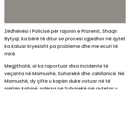
Zëdhënësi i Policisë për rajonin e Prizrenit, Shaqir
Bytyqi, ka bërë të ditur se procesi zgjedhor në qytet
ka kaluar kryesisht pa probleme dhe me ecuri të
mirë.
Megjithatë, ai ka raportuar disa incidente të
veçanta në Mamushë, Suharekë dhe Jabllanicë. Në
Mamushë, dy çifte u kapën duke votuar në të
njëjtën kabinë, ndërsa në Suharekë një qytetar u
revoltua pasi nuk iu lejua të ndihmojë prindin gjatë
votimit.
Tags:
KQZ
Teve1
zgjedhje