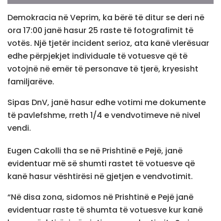
Demokracia në Veprim, ka bërë të ditur se deri në
ora 17:00 janë hasur 25 raste të fotografimit të
votës. Një tjetër incident serioz, ata kanë vlerësuar
edhe përpjekjet individuale të votuesve që të
votojnë në emër të personave të tjerë, kryesisht
familjarëve.
Sipas DnV, janë hasur edhe votimi me dokumente
të pavlefshme, rreth 1/4 e vendvotimeve në nivel
vendi.
Eugen Cakolli tha se në Prishtinë e Pejë, janë
evidentuar më së shumti rastet të votuesve që
kanë hasur vështirësi në gjetjen e vendvotimit.
“Në disa zona, sidomos në Prishtinë e Pejë janë
evidentuar raste të shumta të votuesve kur kanë