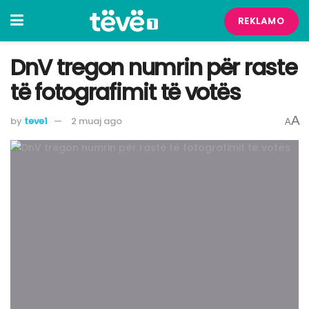
REKLAMO
DnV tregon numrin për raste
të fotografimit të votës
A
by
teve1
2 muaj ago
A