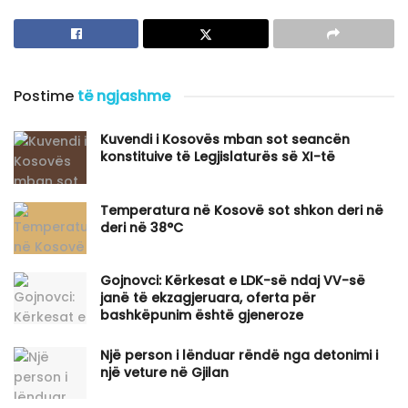
Postime
të ngjashme
Kuvendi i Kosovës mban sot seancën
konstituive të Legjislaturës së XI-të
Temperatura në Kosovë sot shkon deri në
deri në 38°C
Gojnovci: Kërkesat e LDK-së ndaj VV-së
janë të ekzagjeruara, oferta për
bashkëpunim është gjeneroze
Një person i lënduar rëndë nga detonimi i
një veture në Gjilan