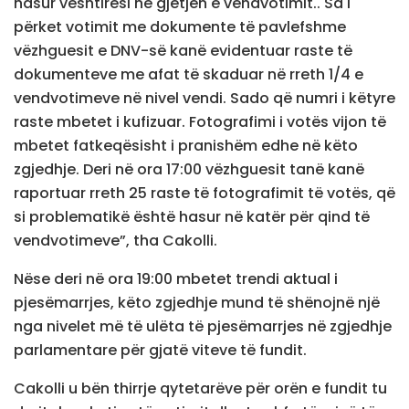
hasur vështirësi në gjetjen e vendvotimit.. Sa i
përket votimit me dokumente të pavlefshme
vëzhguesit e DNV-së kanë evidentuar raste të
dokumenteve me afat të skaduar në rreth 1/4 e
vendvotimeve në nivel vendi. Sado që numri i këtyre
raste mbetet i kufizuar. Fotografimi i votës vijon të
mbetet fatkeqësisht i pranishëm edhe në këto
zgjedhje. Deri në ora 17:00 vëzhguesit tanë kanë
raportuar rreth 25 raste të fotografimit të votës, që
si problematikë është hasur në katër për qind të
vendvotimeve”, tha Cakolli.
Nëse deri në ora 19:00 mbetet trendi aktual i
pjesëmarrjes, këto zgjedhje mund të shënojnë një
nga nivelet më të ulëta të pjesëmarrjes në zgjedhje
parlamentare për gjatë viteve të fundit.
Cakolli u bën thirrje qytetarëve për orën e fundit tu