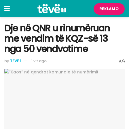
REKLAMO
Dje në QNR u rinumëruan
me vendim të KQZ-së 13
nga 50 vendvotime
A
by
TËVË 1
1 vit ago
A