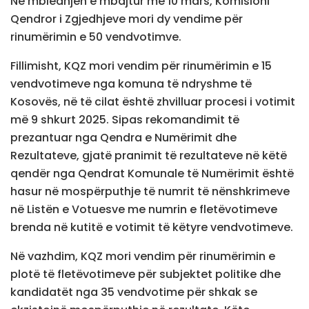
Në mbledhjen e mbajtur më 10 mars, Komisioni
Qendror i Zgjedhjeve mori dy vendime për
rinumërimin e 50 vendvotimve.
Fillimisht, KQZ mori vendim për rinumërimin e 15
vendvotimeve nga komuna të ndryshme të
Kosovës, në të cilat është zhvilluar procesi i votimit
më 9 shkurt 2025. Sipas rekomandimit të
prezantuar nga Qendra e Numërimit dhe
Rezultateve, gjatë pranimit të rezultateve në këtë
qendër nga Qendrat Komunale të Numërimit është
hasur në mospërputhje të numrit të nënshkrimeve
në Listën e Votuesve me numrin e fletëvotimeve
brenda në kutitë e votimit të këtyre vendvotimeve.
Në vazhdim, KQZ mori vendim për rinumërimin e
plotë të fletëvotimeve për subjektet politike dhe
kandidatët nga 35 vendvotime për shkak se