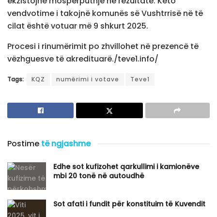
ekzistojnë mospërputhje në rezultate. Këto
vendvotime i takojnë komunës së Vushtrrisë në të
cilat është votuar më 9 shkurt 2025.
Procesi i rinumërimit po zhvillohet në prezencë të
vëzhguesve të akredituarë./teve1.info/
Tags:
KQZ
numërimi i votave
Teve1
Postime
të ngjashme
​Edhe sot kufizohet qarkullimi i kamionëve
mbi 20 tonë në autoudhë
Sot afati i fundit për konstituim të Kuvendit