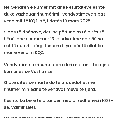
Në Qendrën e Numërimit dhe Rezultateve është
duke vazhduar rinumërimi i vendvotimeve sipas
vendimit të KQZ-së, i datës 10 mars 2025.
Sipas të dhënave, deri në përfundim të ditës së
hënë janë rinumëruar 13 vendvotime nga 50 sa
është numri i përgjithshëm i tyre për të cilat ka
marrë vendim KQZ.
Vendvotimet e rinumëruara deri më tani i takojnë
komunës së Vushtrrisë.
Gjatë ditës së martë do të procedohet me
rinumërimin edhe të vendvotimeve të tjera.
Kështu ka bërë të ditur për media, zëdhënësi i KQZ-
së, Valmir Elezi.