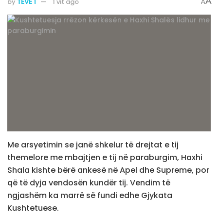
A
by
TËVË 1
1 vit ago
A
Me arsyetimin se janë shkelur të drejtat e tij
themelore me mbajtjen e tij në paraburgim, Haxhi
Shala kishte bërë ankesë në Apel dhe Supreme, por
që të dyja vendosën kundër tij. Vendim të
ngjashëm ka marrë së fundi edhe Gjykata
Kushtetuese.