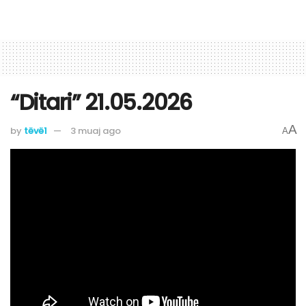
“Ditari” 21.05.2026
A
by
tëvë1
3 muaj ago
A