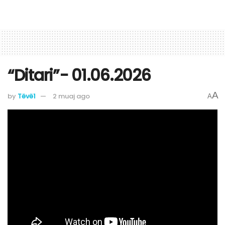
“Ditari”- 01.06.2026
A
by
Tëvë1
2 muaj ago
A