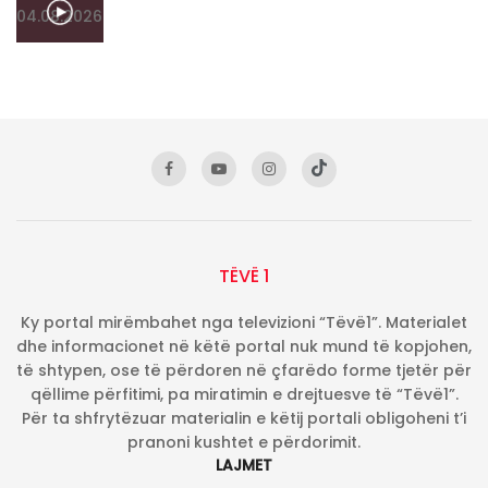
TËVË 1
Ky portal mirëmbahet nga televizioni “Tëvë1”. Materialet
dhe informacionet në këtë portal nuk mund të kopjohen,
të shtypen, ose të përdoren në çfarëdo forme tjetër për
qëllime përfitimi, pa miratimin e drejtuesve të “Tëvë1”.
Për ta shfrytëzuar materialin e këtij portali obligoheni t’i
pranoni kushtet e përdorimit.
LAJMET