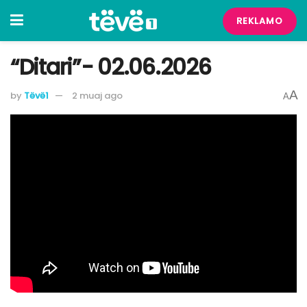
REKLAMO
“Ditari”- 02.06.2026
A
by
Tëvë1
2 muaj ago
A