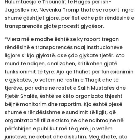
Hulumtuesja e Tribunalit të Hagës për ish-
Jugosllavinë, Nevenka Tromp thotë se raporti ngre
shumë çështje ligjore, por flet edhe për rëndësinë e
transparencës gjatë procesit gjyqësor.
“Vlera më e madhe është se ky raport tregon
rëndësinë e transparencës ndaj institucioneve
ligjore si kjo gjykatë, ose çdo gjykate tjetër. Ato
mund të ndiqen, analizohen, kritikohen gjatë
funksionimit të tyre. Ajo që thuhet për funksionimin
e gjykatës, jo vetëm në rastin e Thaçit dhe të
tjerëve, por edhe në rastet e Salih Mustafës dhe
Pjetër Shalës, është se këto organizata thjesht
bëjnë monitorim dhe raportim. Kjo është pjesë
shumë e rëndësishme e sundimit të ligjit, që
organizata të tilla ekzistojnë dhe ndihmojnë në
përfshirjen e publikut më të gjerë, jo vetëm
juristëve, në debat dhe diskutim. Megjithatë, ato