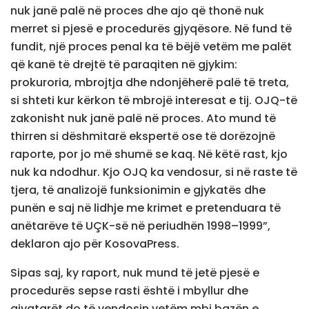
nuk janë palë në proces dhe ajo që thonë nuk
merret si pjesë e procedurës gjyqësore. Në fund të
fundit, një proces penal ka të bëjë vetëm me palët
që kanë të drejtë të paraqiten në gjykim:
prokuroria, mbrojtja dhe ndonjëherë palë të treta,
si shteti kur kërkon të mbrojë interesat e tij. OJQ-të
zakonisht nuk janë palë në proces. Ato mund të
thirren si dëshmitarë ekspertë ose të dorëzojnë
raporte, por jo më shumë se kaq. Në këtë rast, kjo
nuk ka ndodhur. Kjo OJQ ka vendosur, si në raste të
tjera, të analizojë funksionimin e gjykatës dhe
punën e saj në lidhje me krimet e pretenduara të
anëtarëve të UÇK-së në periudhën 1998–1999”,
deklaron ajo për KosovaPress.
Sipas saj, ky raport, nuk mund të jetë pjesë e
procedurës sepse rasti është i mbyllur dhe
gjyqtarët do të vendosin vetëm mbi bazën e