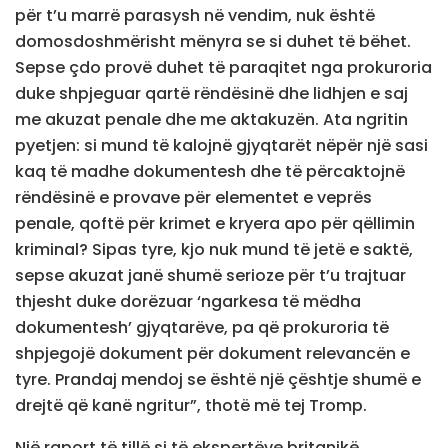
për t’u marrë parasysh në vendim, nuk është
domosdoshmërisht mënyra se si duhet të bëhet.
Sepse çdo provë duhet të paraqitet nga prokuroria
duke shpjeguar qartë rëndësinë dhe lidhjen e saj
me akuzat penale dhe me aktakuzën. Ata ngritin
pyetjen: si mund të kalojnë gjyqtarët nëpër një sasi
kaq të madhe dokumentesh dhe të përcaktojnë
rëndësinë e provave për elementet e veprës
penale, qoftë për krimet e kryera apo për qëllimin
kriminal? Sipas tyre, kjo nuk mund të jetë e saktë,
sepse akuzat janë shumë serioze për t’u trajtuar
thjesht duke dorëzuar ‘ngarkesa të mëdha
dokumentesh’ gjyqtarëve, pa që prokuroria të
shpjegojë dokument për dokument relevancën e
tyre. Prandaj mendoj se është një çështje shumë e
drejtë që kanë ngritur”, thotë më tej Tromp.
Një raport të tillë si të ekspertëve britanikë,