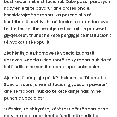
bashkëpunimit institucional. Duke pasur parasysh
natyrën e tij të pavarur dhe profesionale,
konsiderojmë se raporti ka potencialin të
kontribuojë pozitivisht në forcimin e standardeve
të drejtësisë dhe në rritjen e besimit në proceset
gjyqësore”, thuhet në këtë përgjigje të Institucionit
të Avokatit të Popullit.
Zëdhënësja e Dhomave të Specializuara të
Kosovës, Angela Griep thotë se ky raport nuk do të
ketë ndikim në vendimmarrje apo funksionim.
Ajo në një përgjigje për KP thekson se “Dhomat e
Specializuara janë institucion gjyqësor i pavarur”
dhe se “raporti nuk do të ketë asnjë ndikim në
punën e Speciales”.
“Dëshiroj ta shfrytëzoj këtë rast për të sqaruar se,
ndryshe nga raportimet e fundit në mediat e