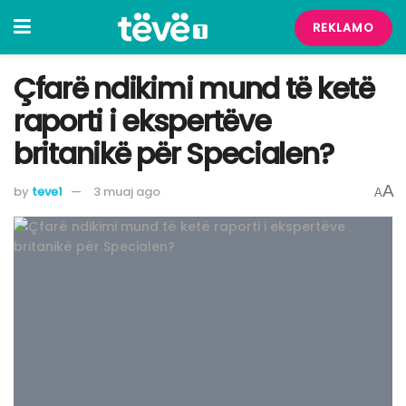
REKLAMO
Çfarë ndikimi mund të ketë
raporti i ekspertëve
britanikë për Specialen?
A
by
teve1
3 muaj ago
A