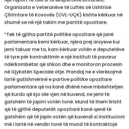
Organizata e Veteranëve të Luftës së Ushtrisë
Çlirimtare të Kosovës (OVL-UÇK) kishte kërkuar në
shumë se në një takim me partitë opozitare.
“Tek të gjitha partitë politike opozitare që janë
parlamentare kemi kërkuar, njëra prej arsyeve kur
jemi takuar me ta, kam kërkuar votën e deputetëve
të tyre për kontraktimin e një instituti të pavarur
ndërkombëtar që shkon dhe e monitoron procesin
në Gjykatën Speciale atje. Prandaj ne e vlerësojmë
lartë gatishmërinë e partive politike opozitare
parlamentare që na kanë dhënë neve mbështetjen
që kurdo që kjo ide vjen në kuvend, ne jemi të
gatshëm të japim votën tonë. Mund të them lirisht
që të gjithë deputetët opozitarë kanë qenë të
gatshëm që të japin votën që kuvendi si institucioni
më i lartë në vendin tonë të mund të kontraktojë