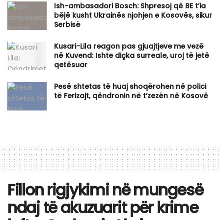
Ish-ambasadori Bosch: Shpresoj që BE t’ia
bëjë kusht Ukrainës njohjen e Kosovës, sikur
Serbisë
Kusari-Lila reagon pas gjuajtjeve me vezë
në Kuvend: Ishte diçka surreale, uroj të jetë
qetësuar
Pesë shtetas të huaj shoqërohen në polici
të Ferizajt, qëndronin në t’zezën në Kosovë
Fillon rigjykimi në mungesë
ndaj të akuzuarit për krime