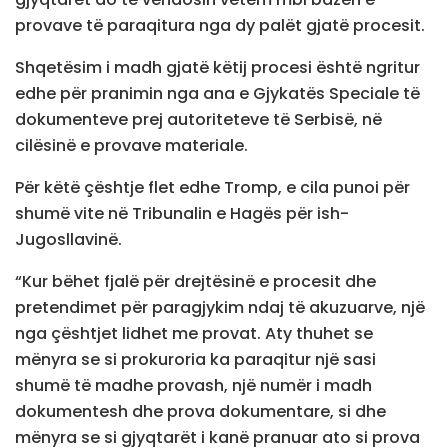
provave të paraqitura nga dy palët gjatë procesit.
Shqetësim i madh gjatë këtij procesi është ngritur
edhe për pranimin nga ana e Gjykatës Speciale të
dokumenteve prej autoriteteve të Serbisë, në
cilësinë e provave materiale.
Për këtë çështje flet edhe Tromp, e cila punoi për
shumë vite në Tribunalin e Hagës për ish-
Jugosllavinë.
“Kur bëhet fjalë për drejtësinë e procesit dhe
pretendimet për paragjykim ndaj të akuzuarve, një
nga çështjet lidhet me provat. Aty thuhet se
mënyra se si prokuroria ka paraqitur një sasi
shumë të madhe provash, një numër i madh
dokumentesh dhe prova dokumentare, si dhe
mënyra se si gjyqtarët i kanë pranuar ato si prova