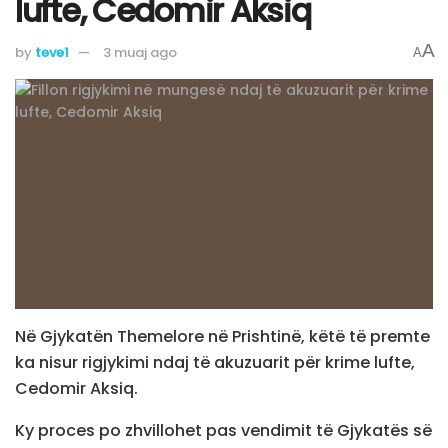
lufte, Cedomir Aksiq
A
by
teve1
3 muaj ago
A
Në Gjykatën Themelore në Prishtinë, këtë të premte
ka nisur rigjykimi ndaj të akuzuarit për krime lufte,
Cedomir Aksiq.
Ky proces po zhvillohet pas vendimit të Gjykatës së