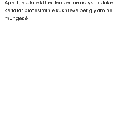
Apelit, e cila e ktheu lëndën në rigjykim duke
kërkuar plotësimin e kushteve për gjykim në
mungesë
Lidhur me vendimin e Apelit, prokurorja Habibe
Salihu deklaroi se janë plotësuar të gjitha veprimet
e nevojshme sipas ndryshimeve të fundit ligjore për
të mundësuar gjykimin në mungesë.
“Ne kemi vepruar sipas dispozitave të kodit të
procedurës penale e ndryshimet që janë bërë për
gjykimin në mungesë”, deklaroi Prokurorja Habibe
Salihu.
Prokurorja Salihu deklaroi se fillimisht është
vërtetuar adresa e të akuzuarit përmes
dëshmitarëve që kanë pasur qasje në pronën e tij
dhe më pas Policia e Kosovës ka konfirmuar se ai