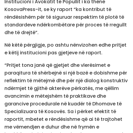
Institucioni i Avokatit të Popullit i ka thënë
KosovaPress-it, se ky raport “ka kontribut të
rëndësishëm për të siguruar respektim të plotë të
standardeve ndërkombëtare për proces të rregullt
dhe të drejtë”.
Në këtë përgjigje, po ashtu nënvizohen edhe pritjet
e këtij institucioni pas gjetjeve në raport.
“Pritjet tona janë që gjetjet dhe vlerësimet e
paraqitura të shërbejnë si një bazë e dobishme për
reflektim të mëtejmë dhe për një dialog konstruktiv
ndërmjet të gjithë akterëve përkatës, me qëllim
avancimin e mëtejshëm të praktikave dhe
garancive procedurale në kuadër të Dhomave të
Specializuara të Kosovës. Sa i përket efektit të
raportit, mbetet e rëndësishme që ai të trajtohet
me vëmendjen e duhur dhe në frymën e