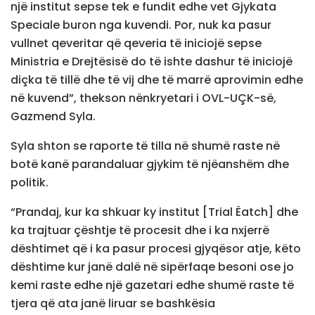
një institut sepse tek e fundit edhe vet Gjykata
Speciale buron nga kuvendi. Por, nuk ka pasur
vullnet qeveritar që qeveria të iniciojë sepse
Ministria e Drejtësisë do të ishte dashur të iniciojë
diçka të tillë dhe të vij dhe të marrë aprovimin edhe
në kuvend”, thekson nënkryetari i OVL-UÇK-së,
Gazmend Syla.
Syla shton se raporte të tilla në shumë raste në
botë kanë parandaluar gjykim të njëanshëm dhe
politik.
“Prandaj, kur ka shkuar ky institut [Trial Ëatch] dhe
ka trajtuar çështje të procesit dhe i ka nxjerrë
dështimet që i ka pasur procesi gjyqësor atje, këto
dështime kur janë dalë në sipërfaqe besoni ose jo
kemi raste edhe një gazetari edhe shumë raste të
tjera që ata janë liruar se bashkësia