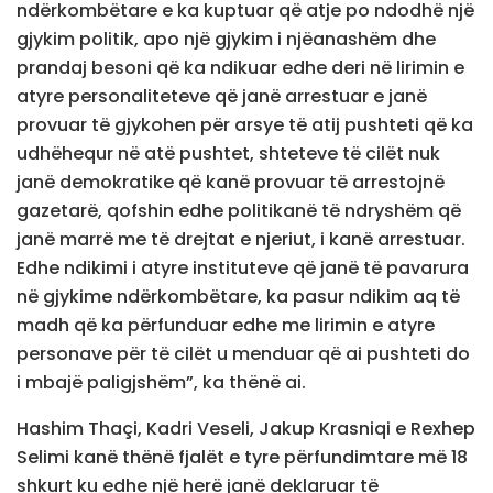
ndërkombëtare e ka kuptuar që atje po ndodhë një
gjykim politik, apo një gjykim i njëanashëm dhe
prandaj besoni që ka ndikuar edhe deri në lirimin e
atyre personaliteteve që janë arrestuar e janë
provuar të gjykohen për arsye të atij pushteti që ka
udhëhequr në atë pushtet, shteteve të cilët nuk
janë demokratike që kanë provuar të arrestojnë
gazetarë, qofshin edhe politikanë të ndryshëm që
janë marrë me të drejtat e njeriut, i kanë arrestuar.
Edhe ndikimi i atyre instituteve që janë të pavarura
në gjykime ndërkombëtare, ka pasur ndikim aq të
madh që ka përfunduar edhe me lirimin e atyre
personave për të cilët u menduar që ai pushteti do
i mbajë paligjshëm”, ka thënë ai.
Hashim Thaçi, Kadri Veseli, Jakup Krasniqi e Rexhep
Selimi kanë thënë fjalët e tyre përfundimtare më 18
shkurt ku edhe një herë janë deklaruar të