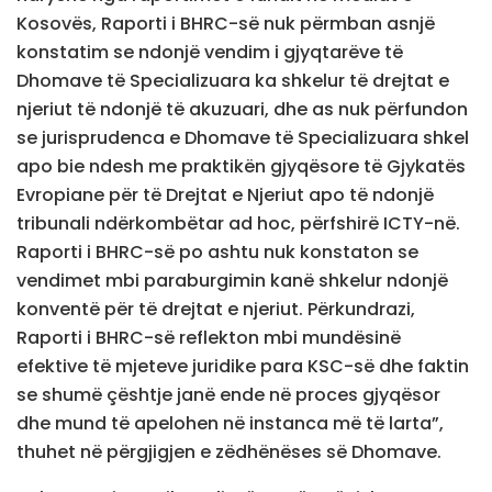
Kosovës, Raporti i BHRC-së nuk përmban asnjë
konstatim se ndonjë vendim i gjyqtarëve të
Dhomave të Specializuara ka shkelur të drejtat e
njeriut të ndonjë të akuzuari, dhe as nuk përfundon
se jurisprudenca e Dhomave të Specializuara shkel
apo bie ndesh me praktikën gjyqësore të Gjykatës
Evropiane për të Drejtat e Njeriut apo të ndonjë
tribunali ndërkombëtar ad hoc, përfshirë ICTY-në.
Raporti i BHRC-së po ashtu nuk konstaton se
vendimet mbi paraburgimin kanë shkelur ndonjë
konventë për të drejtat e njeriut. Përkundrazi,
Raporti i BHRC-së reflekton mbi mundësinë
efektive të mjeteve juridike para KSC-së dhe faktin
se shumë çështje janë ende në proces gjyqësor
dhe mund të apelohen në instanca më të larta”,
thuhet në përgjigjen e zëdhënëses së Dhomave.