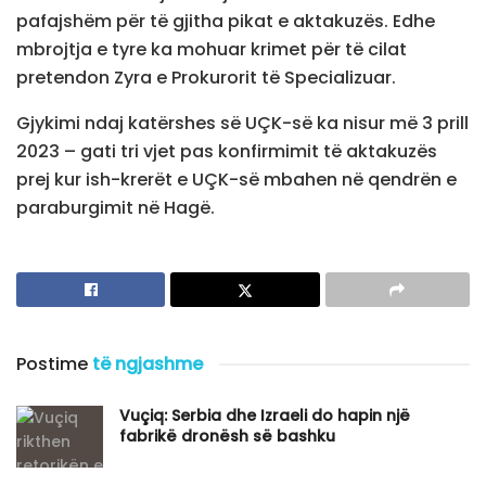
pafajshëm për të gjitha pikat e aktakuzës. Edhe
mbrojtja e tyre ka mohuar krimet për të cilat
pretendon Zyra e Prokurorit të Specializuar.
Gjykimi ndaj katërshes së UÇK-së ka nisur më 3 prill
2023 – gati tri vjet pas konfirmimit të aktakuzës
prej kur ish-krerët e UÇK-së mbahen në qendrën e
paraburgimit në Hagë.
Postime
të ngjashme
Vuçiq: Serbia dhe Izraeli do hapin një
fabrikë dronësh së bashku