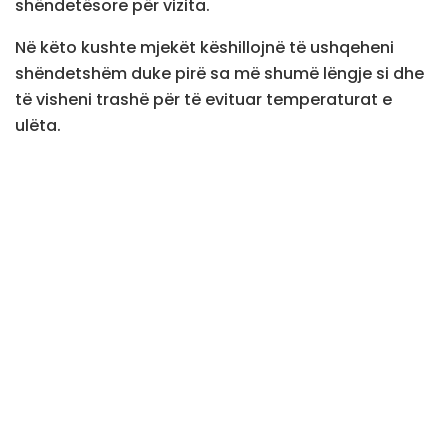
shëndetësore për vizita.
Në këto kushte mjekët këshillojnë të ushqeheni
shëndetshëm duke pirë sa më shumë lëngje si dhe
të visheni trashë për të evituar temperaturat e
ulëta.
Ekziston një shurup i bërë në kushte shtëpie që
largon kollën torturuese brenda 24 orëve.
Përbërësit për shurupin:
2 gota ujë
1 limon
1 qepë
2 lugë mjaltë