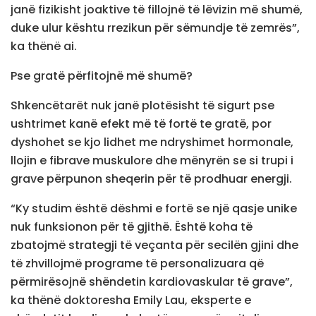
janë fizikisht joaktive të fillojnë të lëvizin më shumë,
duke ulur kështu rrezikun për sëmundje të zemrës”,
ka thënë ai.
Pse gratë përfitojnë më shumë?
Shkencëtarët nuk janë plotësisht të sigurt pse
ushtrimet kanë efekt më të fortë te gratë, por
dyshohet se kjo lidhet me ndryshimet hormonale,
llojin e fibrave muskulore dhe mënyrën se si trupi i
grave përpunon sheqerin për të prodhuar energji.
“Ky studim është dëshmi e fortë se një qasje unike
nuk funksionon për të gjithë. Është koha të
zbatojmë strategji të veçanta për secilën gjini dhe
të zhvillojmë programe të personalizuara që
përmirësojnë shëndetin kardiovaskular të grave”,
ka thënë doktoresha Emily Lau, eksperte e