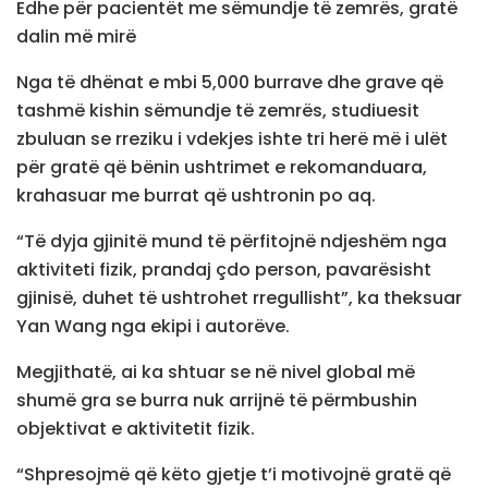
Edhe për pacientët me sëmundje të zemrës, gratë
dalin më mirë
Nga të dhënat e mbi 5,000 burrave dhe grave që
tashmë kishin sëmundje të zemrës, studiuesit
zbuluan se rreziku i vdekjes ishte tri herë më i ulët
për gratë që bënin ushtrimet e rekomanduara,
krahasuar me burrat që ushtronin po aq.
“Të dyja gjinitë mund të përfitojnë ndjeshëm nga
aktiviteti fizik, prandaj çdo person, pavarësisht
gjinisë, duhet të ushtrohet rregullisht”, ka theksuar
Yan Wang nga ekipi i autorëve.
Megjithatë, ai ka shtuar se në nivel global më
shumë gra se burra nuk arrijnë të përmbushin
objektivat e aktivitetit fizik.
“Shpresojmë që këto gjetje t’i motivojnë gratë që