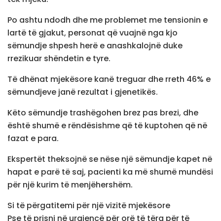
Po ashtu ndodh dhe me problemet me tensionin e
lartë të gjakut, personat që vuajnë nga kjo
sëmundje shpesh herë e anashkalojnë duke
rrezikuar shëndetin e tyre.
Të dhënat mjekësore kanë treguar dhe rreth 46% e
sëmundjeve janë rezultat i gjenetikës.
Këto sëmundje trashëgohen brez pas brezi, dhe
është shumë e rëndësishme që të kuptohen që në
fazat e para.
Ekspertët theksojnë se nëse një sëmundje kapet në
hapat e parë të saj, pacienti ka më shumë mundësi
për një kurim të menjëhershëm.
Si të përgatitemi për një vizitë mjekësore
Pse të prisni në urgjencë për orë të tëra për të