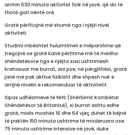
arrinin 530 minuta aktivitet fizik në javë, që do të
thotë gati nëntë orë.
Gratë përfitojnë më shumë nga i njëjti nivel
aktiviteti
Studimi mbështet hulumtimet e mëparshme që
tregojnë se gratë kanë përfitime më të mëdha
shëndetësore nga e njëjta sasi ushtrimesh
krahasuar me burrat, ani pse, në përgjithësi, gratë
janë më pak aktive fizikisht dhe shpesh nuk e
arrijnë nivelin e rekomanduar të aktivitetit.
Sipas udhëzimeve të NHS (Shërbimit Kombëtar
Shëndetësor të Britanisë), si burrat ashtu edhe
gratë, midis moshës 16 dhe 64 vjeç duhet të bëjnë
të paktën 150 minuta ushtrime të moderuara ose
75 minuta ushtrime intensive në javë, duke