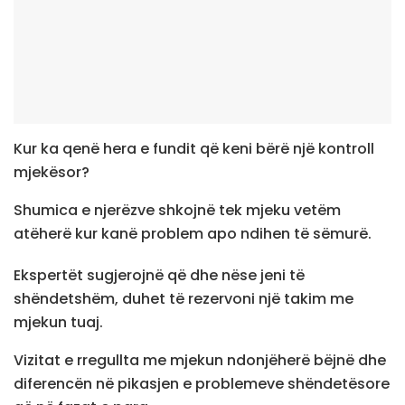
Kur ka qenë hera e fundit që keni bërë një kontroll
mjekësor?
Shumica e njerëzve shkojnë tek mjeku vetëm
atëherë kur kanë problem apo ndihen të sëmurë.
Ekspertët sugjerojnë që dhe nëse jeni të
shëndetshëm, duhet të rezervoni një takim me
mjekun tuaj.
Vizitat e rregullta me mjekun ndonjëherë bëjnë dhe
diferencën në pikasjen e problemeve shëndetësore