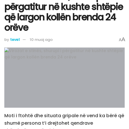
përgatitur në kushte shtëpie
që largon kollën brenda 24
orëve
A
by
teve1
10 muaj ago
A
Moti i ftohtë dhe situata gripale në vend ka bërë që
shumë persona t’i drejtohet qendrave