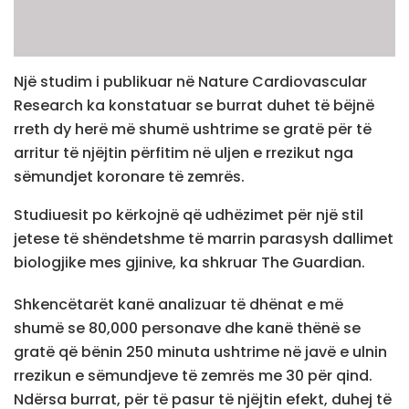
Një studim i publikuar në Nature Cardiovascular
Research ka konstatuar se burrat duhet të bëjnë
rreth dy herë më shumë ushtrime se gratë për të
arritur të njëjtin përfitim në uljen e rrezikut nga
sëmundjet koronare të zemrës.
Studiuesit po kërkojnë që udhëzimet për një stil
jetese të shëndetshme të marrin parasysh dallimet
biologjike mes gjinive, ka shkruar The Guardian.
Shkencëtarët kanë analizuar të dhënat e më
shumë se 80,000 personave dhe kanë thënë se
gratë që bënin 250 minuta ushtrime në javë e ulnin
rrezikun e sëmundjeve të zemrës me 30 për qind.
Ndërsa burrat, për të pasur të njëjtin efekt, duhej të