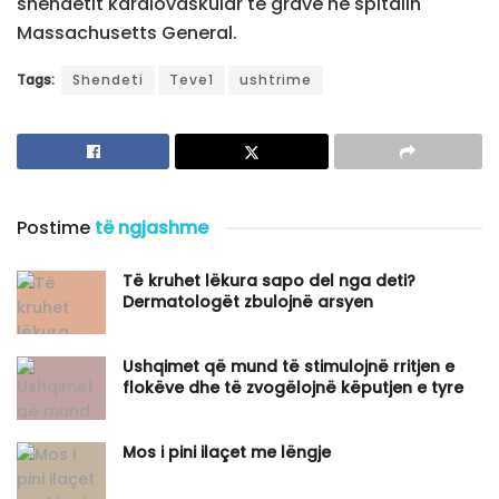
shëndetit kardiovaskular të grave në spitalin
Massachusetts General.
Tags:
Shendeti
Teve1
ushtrime
Postime
të ngjashme
Të kruhet lëkura sapo del nga deti?
Dermatologët zbulojnë arsyen
Ushqimet që mund të stimulojnë rritjen e
flokëve dhe të zvogëlojnë këputjen e tyre
Mos i pini ilaçet me lëngje