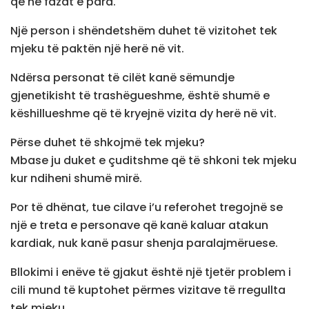
që në fazat e para.
Një person i shëndetshëm duhet të vizitohet tek
mjeku të paktën një herë në vit.
Ndërsa personat të cilët kanë sëmundje
gjenetikisht të trashëgueshme, është shumë e
këshillueshme që të kryejnë vizita dy herë në vit.
Përse duhet të shkojmë tek mjeku?
Mbase ju duket e çuditshme që të shkoni tek mjeku
kur ndiheni shumë mirë.
Por të dhënat, tue cilave i’u referohet tregojnë se
një e treta e personave që kanë kaluar atakun
kardiak, nuk kanë pasur shenja paralajmëruese.
Bllokimi i enëve të gjakut është një tjetër problem i
cili mund të kuptohet përmes vizitave të rregullta
tek mjeku.