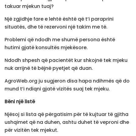
takuar mjekun tuaj?
Një zgjidhje fare e lehtë është që t’i paraprini
situatës, dhe të rezervoni një takim me të.
Problemi që ndodh me shumë persona është
hutimi gjatë konsultës mjekësore.
Ndodh shpesh që pacientët kur shkojnë tek mjeku
nuk arrijnë të bëjnë pyetjet që duan.
AgroWeb.org ju sugjeron disa hapa ndihmës që do
mund t’i ndiqni gjatë vizitës suaj tek mjeku.
Bëni një listë
Njësoj si lista që përgatisim për të kujtuar të gjitha
ushqimet që na duhen, ashtu duhet të veproni dhe
për vizitën tek mjekut.