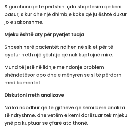
Sigurohuni që të përfshini çdo shqetësim që keni
pasur, sikur dhe një dhimbje koke që ju është dukur
jo e zakonshme.
Mjeku është aty për pyetjet tuaja
Shpesh herë pacientët ndihen në siklet për të
pyetur rreth një çështje që nuk kuptojnë mirë.
Mund të jetë në lidhje me ndonje problem
shëndetësor apo dhe e mënyrën se si të përdorni
medikamentet.
Diskutoni rreth analizave
Na ka ndodhur që të gjithëve që kemi bërë analiza
të ndryshme, dhe vetëm e kemi dorëzuar tek mjeku
ynë pa kuptuar se çfarë ato thonë.