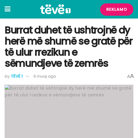
REKLAMO
Burrat duhet të ushtrojnë dy
herë më shumë se gratë për
të ulur rrezikun e
sëmundjeve të zemrës
A
by
TËVË 1
9 muaj ago
A