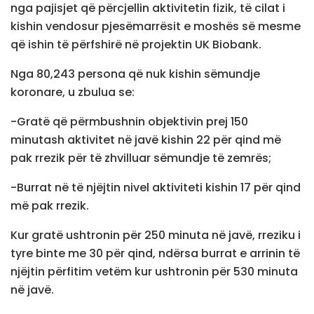
nga pajisjet që përcjellin aktivitetin fizik, të cilat i
kishin vendosur pjesëmarrësit e moshës së mesme
që ishin të përfshirë në projektin UK Biobank.
Nga 80,243 persona që nuk kishin sëmundje
koronare, u zbulua se:
-Gratë që përmbushnin objektivin prej 150
minutash aktivitet në javë kishin 22 për qind më
pak rrezik për të zhvilluar sëmundje të zemrës;
-Burrat në të njëjtin nivel aktiviteti kishin 17 për qind
më pak rrezik.
Kur gratë ushtronin për 250 minuta në javë, rreziku i
tyre binte me 30 për qind, ndërsa burrat e arrinin të
njëjtin përfitim vetëm kur ushtronin për 530 minuta
në javë.