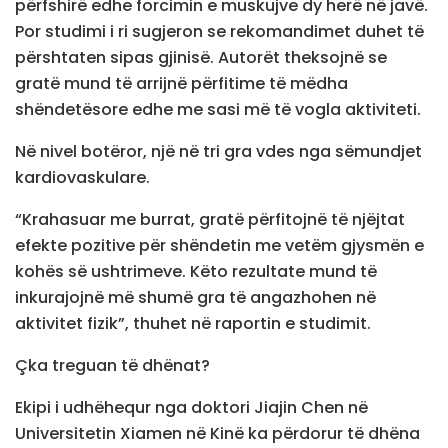
përfshirë edhe forcimin e muskujve dy herë në javë.
Por studimi i ri sugjeron se rekomandimet duhet të
përshtaten sipas gjinisë. Autorët theksojnë se
gratë mund të arrijnë përfitime të mëdha
shëndetësore edhe me sasi më të vogla aktiviteti.
Në nivel botëror, një në tri gra vdes nga sëmundjet
kardiovaskulare.
“Krahasuar me burrat, gratë përfitojnë të njëjtat
efekte pozitive për shëndetin me vetëm gjysmën e
kohës së ushtrimeve. Këto rezultate mund të
inkurajojnë më shumë gra të angazhohen në
aktivitet fizik”, thuhet në raportin e studimit.
Çka treguan të dhënat?
Ekipi i udhëhequr nga doktori Jiajin Chen në
Universitetin Xiamen në Kinë ka përdorur të dhëna