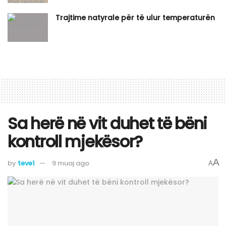
Trajtime natyrale për të ulur temperaturën
Sa herë në vit duhet të bëni
kontroll mjekësor?
A
by
teve1
9 muaj ago
A