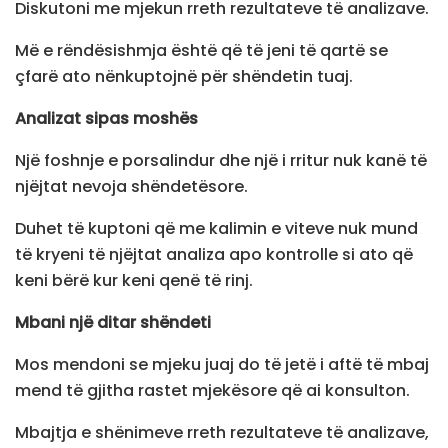
Diskutoni me mjekun rreth rezultateve të analizave.
Më e rëndësishmja është që të jeni të qartë se
çfarë ato nënkuptojnë për shëndetin tuaj.
Analizat sipas moshës
Një foshnje e porsalindur dhe një i rritur nuk kanë të
njëjtat nevoja shëndetësore.
Duhet të kuptoni që me kalimin e viteve nuk mund
të kryeni të njëjtat analiza apo kontrolle si ato që
keni bërë kur keni qenë të rinj.
Mbani një ditar shëndeti
Mos mendoni se mjeku juaj do të jetë i aftë të mbaj
mend të gjitha rastet mjekësore që ai konsulton.
Mbajtja e shënimeve rreth rezultateve të analizave,