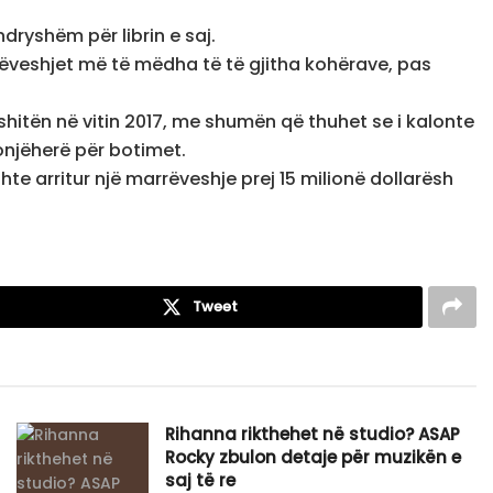
ryshëm për librin e saj.
rëveshjet më të mëdha të të gjitha kohërave, pas
shitën në vitin 2017, me shumën që thuhet se i kalonte
onjëherë për botimet.
shte arritur një marrëveshje prej 15 milionë dollarësh
Tweet
Rihanna rikthehet në studio? ASAP
Rocky zbulon detaje për muzikën e
saj të re