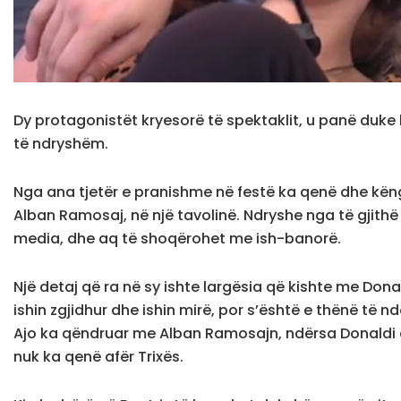
Dy protagonistët kryesorë të spektaklit, u panë duke 
të ndryshëm.
Nga ana tjetër e pranishme në festë ka qenë dhe këng
Alban Ramosaj, në një tavolinë. Ndryshe nga të gjithë t
media, dhe aq të shoqërohet me ish-banorë.
Një detaj që ra në sy ishte largësia që kishte me Don
ishin zgjidhur dhe ishin mirë, por s’është e thënë të 
Ajo ka qëndruar me Alban Ramosajn, ndërsa Donaldi e
nuk ka qenë afër Trixës.