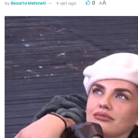
0
A
by
Besarta Mehmeti
4 vjet ago
A