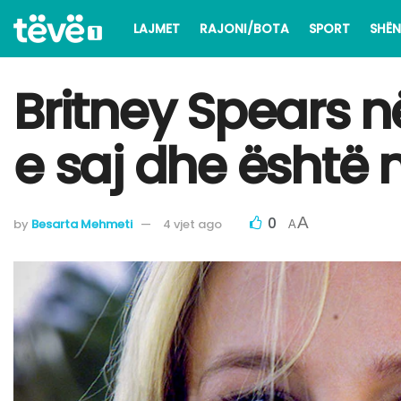
LAJMET
RAJONI/BOTA
SPORT
SHËN
Britney Spears n
e saj dhe është m
0
A
by
Besarta Mehmeti
4 vjet ago
A