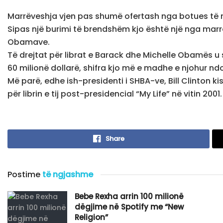
Marrëveshja vjen pas shumë ofertash nga botues të nd
Sipas një burimi të brendshëm kjo është një nga mar
Obamave.
Të drejtat për librat e Barack dhe Michelle Obamës u 
60 milionë dollarë, shifra kjo më e madhe e njohur nd
Më parë, edhe ish-presidenti i SHBA-ve, Bill Clinton ki
për librin e tij post-presidencial “My Life” në vitin 2001.
Share
Postime
të ngjashme
Bebe Rexha arrin 100 milionë
dëgjime në Spotify me “New
Religion”