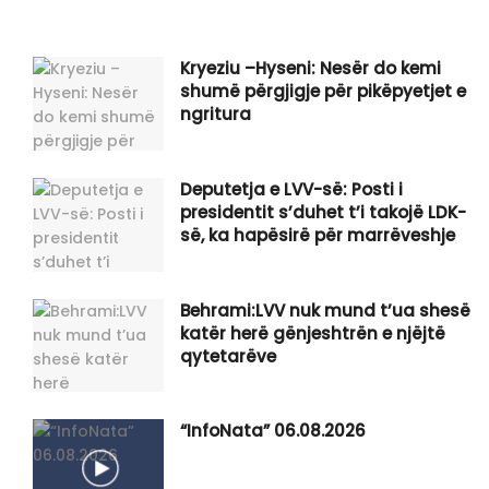
Kryeziu –Hyseni: Nesër do kemi
shumë përgjigje për pikëpyetjet e
ngritura
Deputetja e LVV-së: Posti i
presidentit s’duhet t’i takojë LDK-
së, ka hapësirë për marrëveshje
Behrami:LVV nuk mund t’ua shesë
katër herë gënjeshtrën e njëjtë
qytetarëve
“InfoNata” 06.08.2026