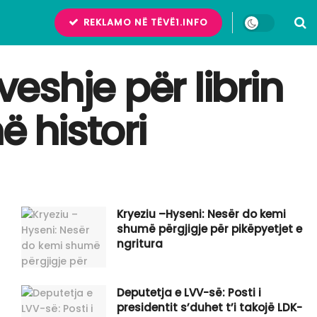
REKLAMO NË TËVË1.INFO
shje për librin
ë histori
Kryeziu –Hyseni: Nesër do kemi
shumë përgjigje për pikëpyetjet e
ngritura
Deputetja e LVV-së: Posti i
presidentit s’duhet t’i takojë LDK-