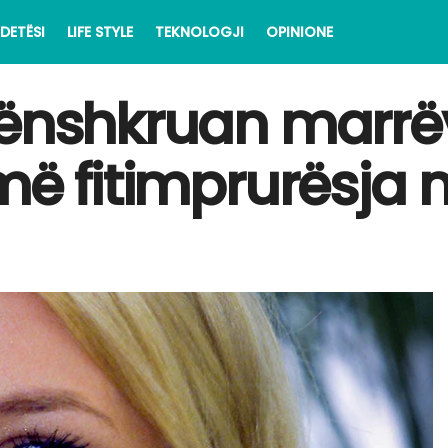
DETËSI
LIFE STYLE
TEKNOLOGJI
OPINIONE
ënshkruan marrëve
ë fitimprurësja n