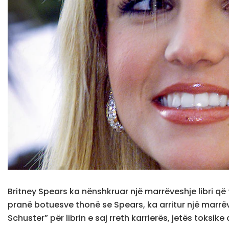
Britney Spears ka nënshkruar një marrëveshje libri që 
pranë botuesve thonë se Spears, ka arritur një marr
Schuster” për librin e saj rreth karrierës, jetës toksik