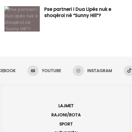
Pse partneri i Dua Lipës nuk e
shoqëroi në “Sunny Hill”?
CEBOOK
YOUTUBE
INSTAGRAM
LAJMET
RAJONI/BOTA
SPORT