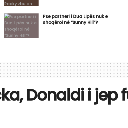
Pse partneri i Dua Lipës nuk e
shoqëroi në “Sunny Hill”?
ka, Donaldi i jep 