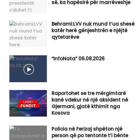
së, ka hapësirë për marrëveshje
Behrami:LVV nuk mund t’ua shesë
katër herë gënjeshtrën e njëjtë
qytetarëve
“InfoNata” 06.08.2026
Raportohet se tre mërgimtarë
kanë vdekur në një aksident në
Gjermani, gjatë kthimit nga
Kosova
Policia në Ferizaj shpëton një
person që po tentonte t’i bënte