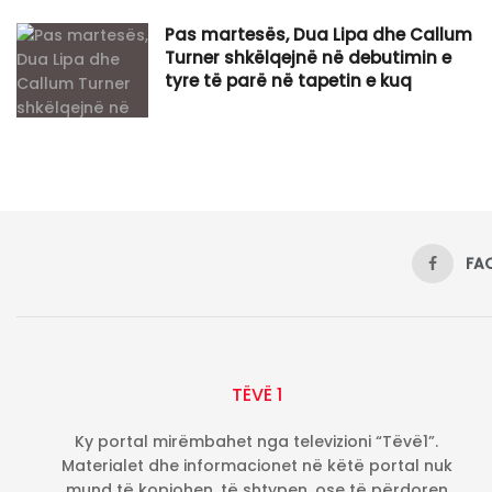
Pas martesës, Dua Lipa dhe Callum
Turner shkëlqejnë në debutimin e
tyre të parë në tapetin e kuq
FA
TËVË 1
Ky portal mirëmbahet nga televizioni “Tëvë1”.
Materialet dhe informacionet në këtë portal nuk
mund të kopjohen, të shtypen, ose të përdoren