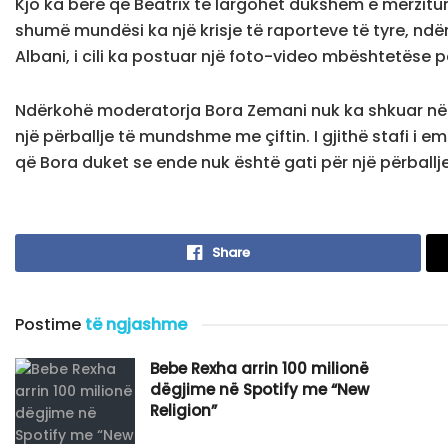
Kjo ka bërë që Beatrix të largohet dukshëm e mërzit
shumë mundësi ka një krisje të raporteve të tyre, ndë
Albani, i cili ka postuar një foto-video mbështetëse pë
Ndërkohë moderatorja Bora Zemani nuk ka shkuar në f
një përballje të mundshme me çiftin. I gjithë stafi i em
që Bora duket se ende nuk është gati për një përballj
Share
Postime
të ngjashme
Bebe Rexha arrin 100 milionë
dëgjime në Spotify me “New
Religion”