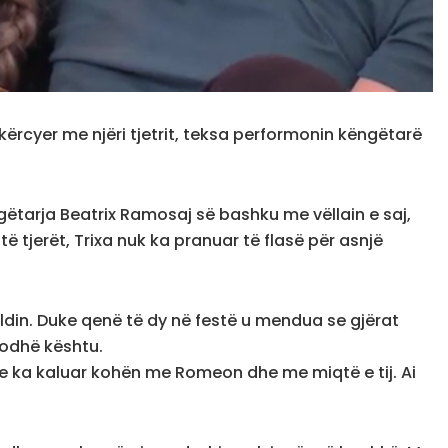
kërcyer me njëri tjetrit, teksa performonin këngëtarë
ëtarja Beatrix Ramosaj së bashku me vëllain e saj,
ë tjerët, Trixa nuk ka pranuar të flasë për asnjë
aldin. Duke qenë të dy në festë u mendua se gjërat
ndodhë kështu.
 ka kaluar kohën me Romeon dhe me miqtë e tij. Ai