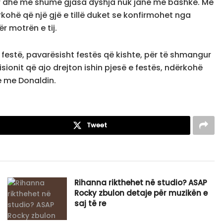
ur dhe me shumë gjasa dyshja nuk janë më bashkë. Me
rkohë që një gjë e tillë duket se konfirmohet nga
r motrën e tij.
estë, pavarësisht festës që kishte, për të shmangur
isionit që ajo drejton ishin pjesë e festës, ndërkohë
e me Donaldin.
Tweet
Rihanna rikthehet në studio? ASAP
Rocky zbulon detaje për muzikën e
saj të re