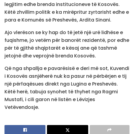
legjitim edhe brenda institucioneve të Kosovës.
Këtë zhvillim politik e ka mirëpritur zyrtarisht edhe e
para e Komunës së Preshevës, Ardita Sinani.
Ajo vlerëson se ky hap do të jetë një urë lidhëse e
fuqishme, jo vetëm për banorët rezidentë, por edhe
për të gjithë shqiptarët e kësaj ane që tashmë
jetojnë dhe veprojnë brenda Kosovës.
Që nga shpallja e pavarësisë e deri më sot, Kuvendi
i Kosovës asnjëherë nuk ka pasur në përbërjen e tij
një përfaqësues direkt nga Lugina e Preshevës.
Këtë herë, tabuja synohet të thyhet nga Ragmi
Mustafi, i cili garon në listën e Lëvizjes
Vetëvendosje.