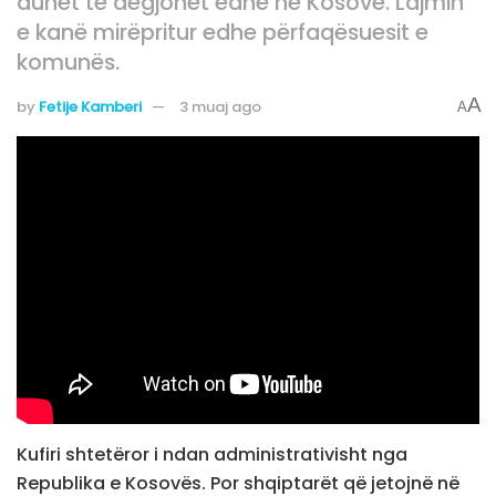
duhet të dëgjohet edhe në Kosovë. Lajmin
e kanë mirëpritur edhe përfaqësuesit e
komunës.
A
by
Fetije Kamberi
3 muaj ago
A
Kufiri shtetëror i ndan administrativisht nga
Republika e Kosovës. Por shqiptarët që jetojnë në