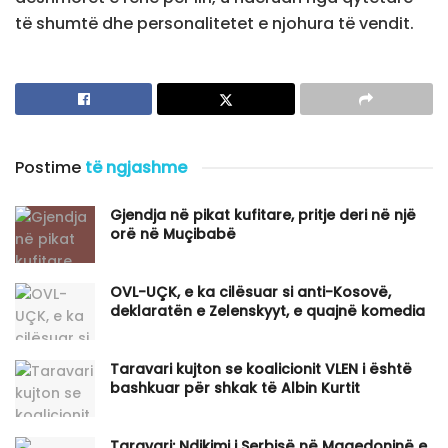
të shumtë dhe personalitetet e njohura të vendit.
Postime
të ngjashme
Gjendja në pikat kufitare, pritje deri në një
orë në Muçibabë
OVL-UÇK, e ka cilësuar si anti-Kosovë,
deklaratën e Zelenskyyt, e quajnë komedia
Taravari kujton se koalicionit VLEN i është
bashkuar për shkak të Albin Kurtit
Taravari: Ndikimi i Serbisë në Maqedoninë e