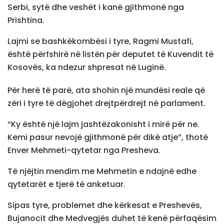
Serbi, sytë dhe veshët i kanë gjithmonë nga
Prishtina.
Lajmi se bashkëkombësi i tyre, Ragmi Mustafi,
është përfshirë në listën për deputet të Kuvendit të
Kosovës, ka ndezur shpresat në Luginë.
Për herë të parë, ata shohin një mundësi reale që
zëri i tyre të dëgjohet drejtpërdrejt në parlament.
“Ky është një lajm jashtëzakonisht i mirë për ne.
Kemi pasur nevojë gjithmonë për dikë atje”, thotë
Enver Mehmeti-qytetar nga Presheva.
Të njëjtin mendim me Mehmetin e ndajnë edhe
qytetarët e tjerë të anketuar.
Sipas tyre, problemet dhe kërkesat e Preshevës,
Bujanocit dhe Medvegjës duhet të kenë përfaqësim