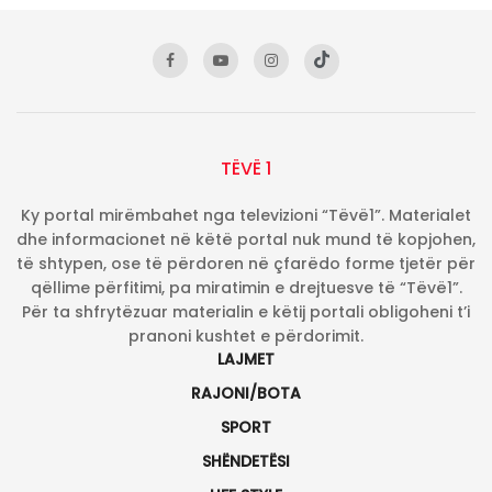
TËVË 1
Ky portal mirëmbahet nga televizioni “Tëvë1”. Materialet
dhe informacionet në këtë portal nuk mund të kopjohen,
të shtypen, ose të përdoren në çfarëdo forme tjetër për
qëllime përfitimi, pa miratimin e drejtuesve të “Tëvë1”.
Për ta shfrytëzuar materialin e këtij portali obligoheni t’i
pranoni kushtet e përdorimit.
LAJMET
RAJONI/BOTA
SPORT
SHËNDETËSI