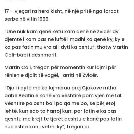
17 – vjeçari ra heroikisht, në një pritë nga forcat
serbe në vitin 1999.
“Unë nuk kam qenë këtu kam qenë në Zvicër dy
djemtë i kam pas në luftë i madhi ka qenë ky, ky e
ka pas fatin mu vra ai i dyti ka pshtu”, thotw Martin
Coli-babi i dëshmorit.
Martin Coli, tregon për momentin kur lajmi për
rënien e djalit të vogël, i arriti në Zvicër.
“Djali i dytë më ka lajmërua prej Gjakove mtha
babë Beatin e kanë vra vështirë pom vjen me fal.
Vështire po osht boll po qa me bo, se përjetoj
lehtë, kurr sdo ta harroj kurr, por fatin e ka pas
qeshtu me krejt te tjerët qeshtu e kanë pas fatin
nuk është kon i vetmi ky”, tregon ai.