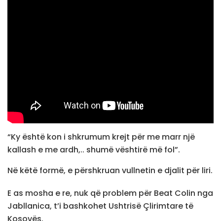
“Ky është kon i shkrumum krejt për me marr një
kallash e me ardh,.. shumë vështirë më fol”.
Në këtë formë, e përshkruan vullnetin e djalit për liri.
E as mosha e re, nuk që problem për Beat Colin nga
Jabllanica, t’i bashkohet Ushtrisë Çlirimtare të
Kosovës.