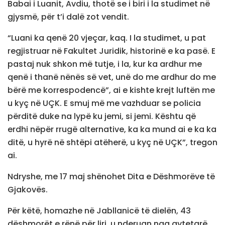
Babai i Luanit, Avdiu, thotë se i biri i la studimet në
gjysmë, për t’i dalë zot vendit.
“Luani ka qenë 20 vjeçar, kaq. I la studimet, u pat
regjistruar në Fakultet Juridik, historinë e ka pasë. E
pastaj nuk shkon më tutje, i la, kur ka ardhur me
qenë i thanë nënës së vet, unë do me ardhur do me
bërë me korrespodencë”, ai e kishte krejt luftën me
u kyç në UÇK. E smuj më me vazhduar se policia
përditë duke na lypë ku jemi, si jemi. Kështu që
erdhi nëpër rrugë alternative, ka ka mund ai e ka ka
ditë, u hyrë në shtëpi atëherë, u kyç në UÇK”, tregon
ai.
Ndryshe, me 17 maj shënohet Dita e Dëshmorëve të
Gjakovës.
Për këtë, homazhe në Jabllanicë të dielën, 43
dëshmorët e rënë për liri, u nderuan nga qytetarë