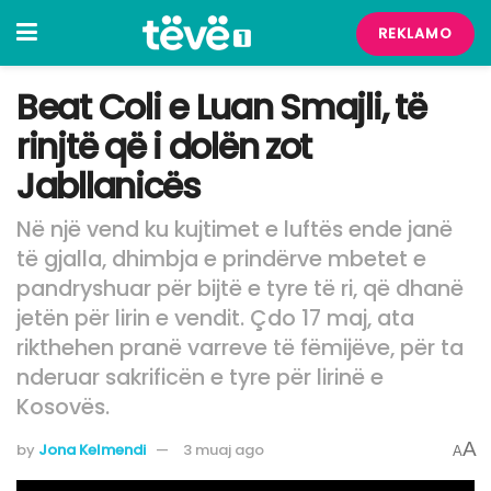
REKLAMO
Beat Coli e Luan Smajli, të
rinjtë që i dolën zot
Jabllanicës
Në një vend ku kujtimet e luftës ende janë
të gjalla, dhimbja e prindërve mbetet e
pandryshuar për bijtë e tyre të ri, që dhanë
jetën për lirin e vendit. Çdo 17 maj, ata
rikthehen pranë varreve të fëmijëve, për ta
nderuar sakrificën e tyre për lirinë e
Kosovës.
A
by
Jona Kelmendi
3 muaj ago
A