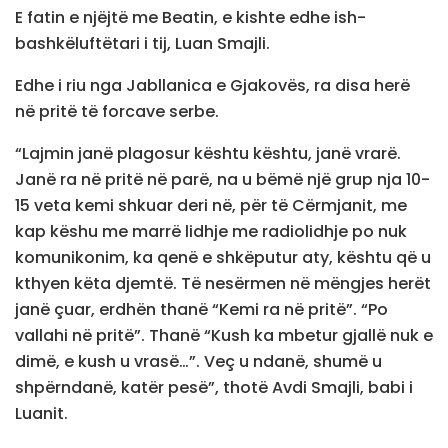
E fatin e njëjtë me Beatin, e kishte edhe ish-
bashkëluftëtari i tij, Luan Smajli.
Edhe i riu nga Jabllanica e Gjakovës, ra disa herë
në pritë të forcave serbe.
“Lajmin janë plagosur kështu kështu, janë vrarë.
Janë ra në pritë në parë, na u bëmë një grup nja 10-
15 veta kemi shkuar deri në, për të Cërmjanit, me
kap këshu me marrë lidhje me radiolidhje po nuk
komunikonim, ka qenë e shkëputur aty, kështu që u
kthyen këta djemtë. Të nesërmen në mëngjes herët
janë çuar, erdhën thanë “Kemi ra në pritë”. “Po
vallahi në pritë”. Thanë “Kush ka mbetur gjallë nuk e
dimë, e kush u vrasë…”. Veç u ndanë, shumë u
shpërndanë, katër pesë”, thotë Avdi Smajli, babi i
Luanit.